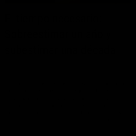
El tiempo necesario:
Sobreestimar un año y
subestimar una década
POSTED ON
26/08/2017
BY
JOSÉ MARÍA VICEDO
“La mayoría de las personas sobreestiman lo que pueden
hacer en un año y subestiman lo que pueden lograr en
una década”. La naturaleza que es sabia nos ofrece una
valiosa lección de la que deberíamos tomar buena nota:
Para que algo alcance su máximo desarrollo es necesario
un periodo de crecimiento. Desafortunadamente vivimos
en…