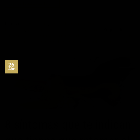
CONTINUAR LEYENDO
→
Publicado en
Autoayuda
,
Desarrollo personal
,
Felicidad
,
Hábitos
,
Inspiración
,
Máximo Potencial
,
Superación Personal
|
Etiquetado
autoayuda
,
crecimiento personal
,
desarrollo personal
,
habitos positivos
,
inspiración
,
maximo potencial
,
superacion personal
Deje un comentario
26
Abr
8 síntomas que te indican