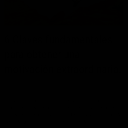
6 Claves fundamentales
para obtener una
motivación extraordinaria.
POSTED ON
09/06/2017
BY
JOSÉ MARÍA VICEDO
Constantemente en los cursos y seminarios que imparto,
se acercan personas a preguntarme si existen algunas
claves para mantenerse motivadas consistentemente. A
pesar de que hay muchísimas formas de motivarse, creo