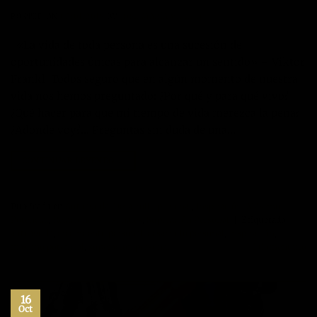
POSTED ON
02/01/2018
BY
JOSÉ MARÍA VICEDO
«La vida de toda persona es una sucesión de
oportunidades únicas para alcanzar un sentido» – Viktor
Frankl Todos seguro que en algún momento de nuestra
vida nos hemos preguntado: ¿Por qué y para qué vivo?
¿Qué hacer para que mi tiempo de vida merezca la pena?
¿Adonde voy?… Preguntas sin duda de una…
CONTINUAR LEYENDO
→
Publicado en
Autoayuda
,
Desarrollo personal
,
Inspiración
,
Máximo
Potencial
,
Relaciones Personales
,
Superación Personal
|
Etiquetado
autoayuda
,
crecimiento personal
,
desarrollo personal
,
inspiración
,
maximo potencial
,
superacion personal
1
Comentario
16
Oct