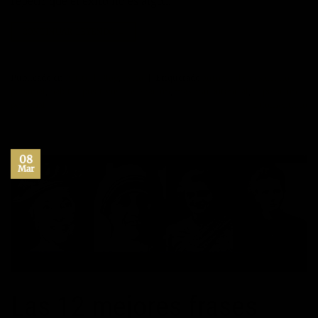
repetir que el éxito no es algo…
CONTINUAR LEYENDO
→
Publicado en
Actitud
,
Blog
,
éxito
|
Etiquetado
autoayuda
,
desarrollo
personal
,
habitos positivos
,
inspiración
,
maximo potencial
,
superacion
personal
1
Comentario
08
Mar
Las 12 mejores frases