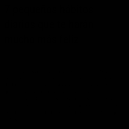
7 pequeños hábitos
diarios que te harán
mucho más feliz
POSTED ON
17/05/2017
BY
JOSÉ MARÍA VICEDO
1.-Empieza cada día con expectativa positiva. Nuestras
expectativas tienen una importancia tremenda a la hora
de determinar nuestros estados emocionales. Hay
quienes esperan que todo les salga mal, y generalmente
terminan viendo como esa clase de pensamientos se
transforman en una «profecía» de autocumplimiento.
Decide empezar cada día esperando y confiando en que
todo saldrá…