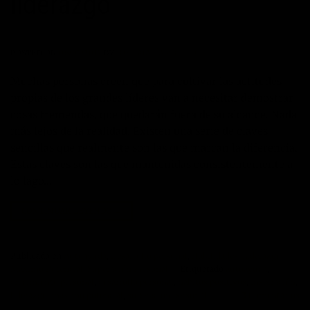
liderazgo
POSTED ON
06/07/2017
BY
JOSÉ MARÍA VICEDO
Muchas personas creen que para cultivar las actitudes
propias de los grandes líderes van a necesitar demostrar
cosas tremendas, que quedarán fuera de su alcance. Nada
más lejos de la realidad. Existen una serie de claves
sencillas que realmente son las que marcan la diferencia.
Estas claves son las que mantenidas consistentemente a
lo lago…
CONTINUAR LEYENDO
→
Publicado en
Autoayuda
,
Desarrollo personal
,
Habilidades
,
Liderazgo
,
Máximo Potencial
,
Superación Personal
|
Etiquetado
autoayuda
,
crecimiento personal
,
desarrollo personal
,
habitos positivos
,
inspiración
,
liderazgo
,
maximo potencial
,
superacion personal
3
Comentarios