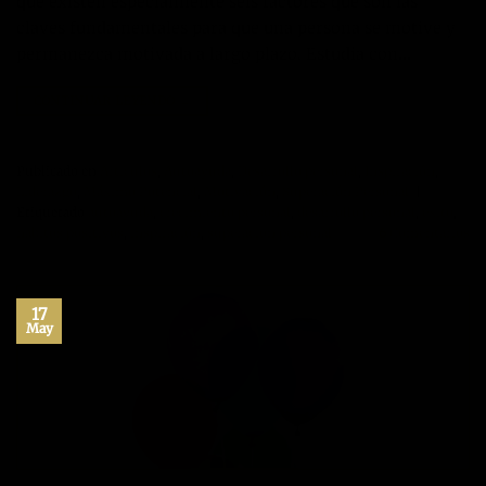
que existen especialmente seis factores que son las
claves fundamentales para que una persona se motive y
permanezca motivada a largo plazo. Estudia con…
CONTINUAR LEYENDO
→
Publicado en
Artículos
,
Autoayuda
,
Desarrollo personal
,
Inspiración
,
Liderazgo
,
Máximo Potencial
,
Motivación
,
Superación Personal
|
Etiquetado
autoayuda
,
crecimiento personal
,
desarrollo personal
,
exito
,
habitos positivos
,
inspiración
,
superacion personal
6
Comentarios
17
May