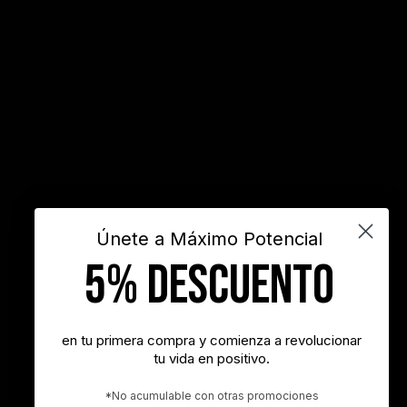
desarrollo personal
desarrollo profesional
educación
emprendedores
empresa
entusiasmo
exito
Felicidad
Filosofía
frases
frases bonitas
frases de acción
frases de actitud
frases de inspiración
frases de motivación
frases de motivación personal
frases de éxito
frases positivas
gestión del tiempo
habitos positivos
innovación
inspiración
INSPIRARTE
libros
liderazgo
maximo potencial
motivación
objetivos
sueños
superacion personal
vida
videos
Únete a Máximo Potencial
5% DESCUENTO
"Nunca es demasiado tarde para ser la persona que podrías haber
sido"
- George Eliot
en tu primera compra y comienza a revolucionar
tu vida en positivo.
"Tener éxito es lograr lo que quieres. Ser feliz es querer lo que
logras"
*No acumulable con otras promociones