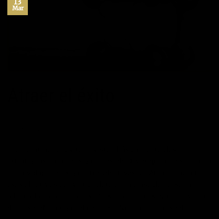
13
Mar
Atraer el éxito
POSTED ON
13/03/2017
BY
JOSÉ MARÍA VICEDO
¿Cómo atraer el éxito? Existen básicamente dos
estrategias para conseguir los objetivos que uno se marca
en la vida: 1.-Perseguir tus objetivos. 2.-Atraer hacia ti
esos objetivos convirtiéndote en la clase de persona
adecuada para lograrlos. Personalmente soy un ferviente
defensor de la segunda opción. Nunca me canso de