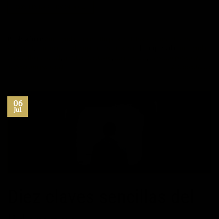
CONTINUAR LEYENDO
→
Publicado en
Autoayuda
,
Desarrollo personal
,
Inspiración
,
Máximo
Potencial
,
Productividad
,
Superación Personal
|
Etiquetado
autoayuda
,
desarrollo personal
,
habitos positivos
,
inspiración
,
maximo potencial
,
superacion personal
2
Comentarios
06
Jul
Diez claves sencillas del