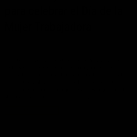
para celebrar el Día de la
Mujer Trabajadora
POSTED ON
08/03/2017
BY
TORAL
“El futuro no está en nuestras manos. No ejercemos
poder sobre él. Sólo nos queda actuar, aquí y ahora.” –
Teresa de Calcuta. “Cuando una puerta de la felicidad se
cierra, otra se abre; pero a menudo miramos tanto
tiempo a la puerta cerrada que no vemos la que ha sido
abierta para nosotros” -Helen Keller….
CONTINUAR LEYENDO
→
Publicado en
Citas
,
Sin categoría
|
Etiquetado
blog
,
citas
,
Día de la
Mujer Trabajadora
,
frases
,
Historia
,
inspiración
Deje un comentario