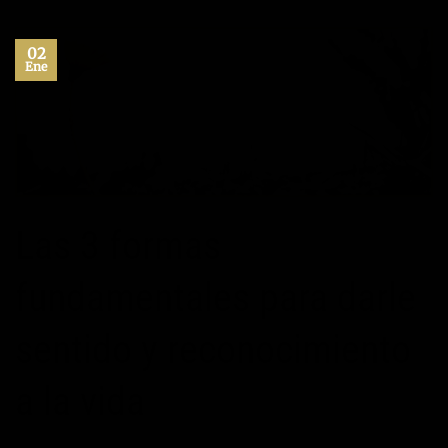
02
Ene
Las 3 formas
fundamentales para darle
sentido y reconocimiento
a la vida