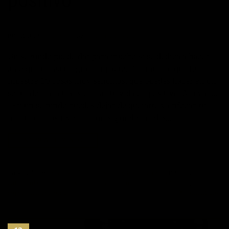
positivo
POSTED ON
12/04/2017
BY
JOSÉ MARÍA VICEDO
Un segundo puede dar para mucho si se dedica a hacer
algo que tenga un gran impacto. Permíteme que te
muestre 20 cosas muy sencillas, que puedes hacer en un
segundo, para transformar tu vida en positivo. Ahí van…
-En un segundo puedes dejar de quejarte y enfocar tu
mente en positivo. -En un segundo puedes…
CONTINUAR LEYENDO
→
Publicado en
Ante las dificultades
,
Blog
,
Inspiración
|
Etiquetado
autoayuda
,
desarrollo personal
,
inspiración
,
maximo potencial
,
superacion personal
3
Comentarios