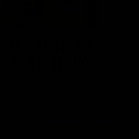
ETIQUETAS
acción
actitud
Administración del tiempo
Amor
autoayuda
autoestima
cambio
cambio empresarial
cambio positivo
competitividad
control
crecimiento personal
crisis economica