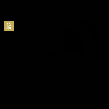
autoayuda
,
crecimiento personal
,
desarrollo personal
,
inspiración
,
maximo potencial
,
superacion personal
3
Comentarios
12
Abr
20 cosas que puedes
hacer en 1 segundo para
transformar tu vida en