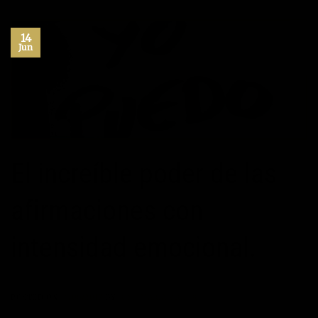
14
Jun
El increíble poder de las
afirmaciones con
intensidad emocional.
POSTED ON
14/06/2017
BY
JOSÉ MARÍA VICEDO