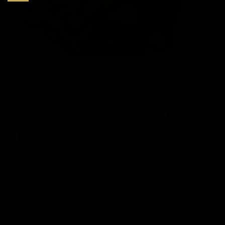
Siete poderosas claves
para poner en marcha la
«Ley de la Atracción»
POSTED ON
16/10/2017
BY
JOSÉ MARÍA VICEDO
Uno de los principios fundamentales de la superación
personal es la llamada “Ley de la Atracción”, cuyo
enunciado es el siguiente: “Atraemos a nuestra vida