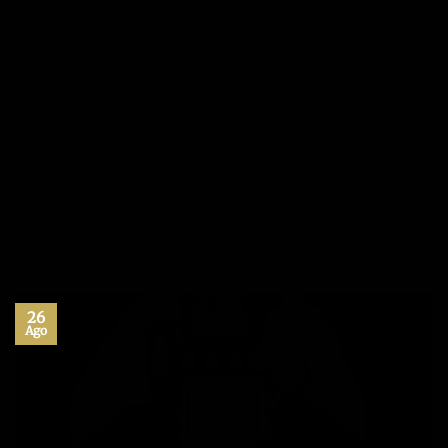
aquello que está en sintonía con nuestros pensamientos
dominantes.” Sin lugar a dudas esta es una ley que está
presente siempre, nos guste o no, en nuestras vidas.
Piensa por…
CONTINUAR LEYENDO
→
Publicado en
Autoayuda
,
Desarrollo personal
,
Máximo Potencial
,
Productividad
,
Superación Personal
|
Etiquetado
autoestima
,
crecimiento personal
,
desarrollo personal
,
inspiración
,
Ley atracción
,
maximo potencial
,
superacion personal
Deje un comentario
26
Ago