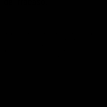
del fracaso.
POSTED ON
07/03/2018
BY
JOSÉ MARÍA VICEDO
Siempre me he preguntado cuales son las razones por
las que algunas personas fracasan en casi todo lo que
emprenden, sin importar en muchas ocasiones la
cantidad de esfuerzo que pongan en ello. Repasa la lista
que te ofrezco a continuación, y detecta que razones
reflejan comportamientos tuyos. Toma conciencia de
ello, y empieza…
CONTINUAR LEYENDO
→
Publicado en
Autoayuda
,
Desarrollo personal
,
éxito
,
Inspiración
,
Liderazgo
,
Máximo Potencial
,
Superación Personal
|
Etiquetado
autoayuda
,
desarrollo personal
,
habitos positivos
,
inspiración
,
maximo
potencial
,
superacion personal
4
Comentarios