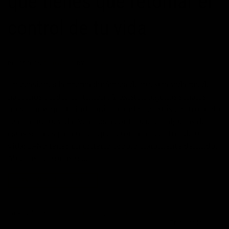
que tienes que retomar el
control de tu vida
POSTED ON
26/04/2017
BY
JOSÉ MARÍA VICEDO
En ocasiones la propia dinámica de nuestra vida puede
hacernos perder el “timón”. Y existen algunas señales
muy claras que te indicarán cuando no estás controlando
realmente tu vida. Veamos a continuación algunas de
estas señales para tener que retomar el control de tu
vida: 1.-No tener un criterio propio claramente definido.
Muchas personas se…
CONTINUAR LEYENDO
→
Publicado en
Actitud
,
Autoayuda
,
Desarrollo personal
,
Inspiración
,
Máximo Potencial
,
Motivación
,
Superación Personal
|
Etiquetado