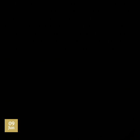
¿Qué importancia tienen las afirmaciones? En muchas
ocasiones hemos mantenido durante tanto tiempo una
pauta de pensamiento negativo que si queremos
transformar nuestra vida tenemos que “reprogramar”
nuestro enfoque mental. Si eres del tipo de persona que
se hace constantemente comentarios del tipo de: “No
voy a ser capaz”, “Que poca energía tengo”, “Todo me…
CONTINUAR LEYENDO
→
Publicado en
Autoayuda
,
Blog
,
Desarrollo personal
,
Inspiración
,
Máximo
Potencial
,
Productividad
,
Superación Personal
|
Etiquetado
autoayuda
,
desarrollo personal
,
habitos positivos
,
inspiración
,
maximo potencial
,
superacion personal
3
Comentarios
09
Jun