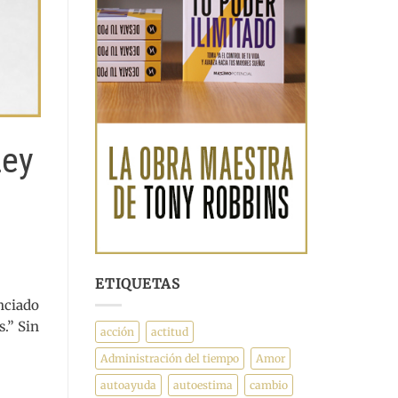
Ley
ETIQUETAS
nciado
.” Sin
acción
actitud
Administración del tiempo
Amor
autoayuda
autoestima
cambio