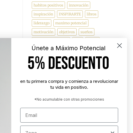
habitos positivos
innovación
inspiración
INSPIRARTE
libros
liderazgo
maximo potencial
motivación
objetivos
sueños
superacion personal
vida
videos
Únete a Máximo Potencial
5% DESCUENTO
"Nunca es demasiado tarde para ser la
persona que podrías haber sido"
- George Eliot
en tu primera compra y comienza a revolucionar
tu vida en positivo.
"Tener éxito es lograr lo que quieres.
Ser feliz es querer lo que logras"
*No acumulable con otras promociones
- Carl Trumbell Hayden
Email
"Es más importante elegir el destino
correcto que la velocidad con la que
Zona
avanzamos"