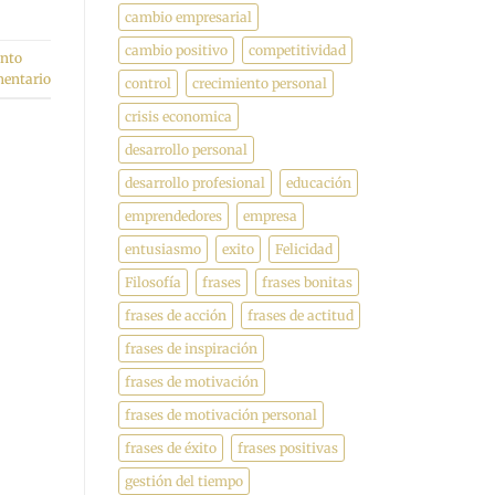
cambio empresarial
cambio positivo
competitividad
ento
mentario
control
crecimiento personal
crisis economica
desarrollo personal
desarrollo profesional
educación
emprendedores
empresa
entusiasmo
exito
Felicidad
Filosofía
frases
frases bonitas
frases de acción
frases de actitud
frases de inspiración
frases de motivación
frases de motivación personal
frases de éxito
frases positivas
gestión del tiempo