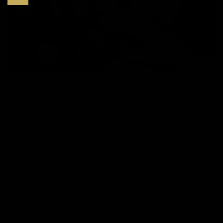
Cartas de un padre a su
hijo
POSTED ON
24/10/2013
BY
WEB MASTER
Hace unos días mi padre hizo llegar a mis manos un libro
que él había leído hace tiempo y me pidió que leyera
atentamente. Otro libro de «recetas mágicas» pensé…
pero algo me hizo prever que esta vez se trataba de algo