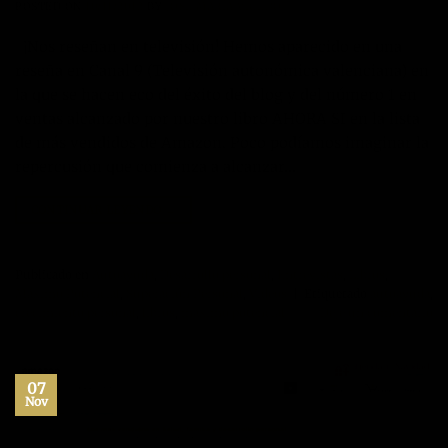
POSTED ON
10/11/2012
BY
JOSÉ MARÍA VICEDO
¡Nos reseñan en televisión! Hemos aparecido en una
reseña en Canal 9 (Televisión autonómica valenciana) en
la que se hacen eco del éxito del blog y del número 1 en
ventas alcanzado por nuestro libro AHORA SI en la lista
de más vendidos de Amazon. Poco podíamos imaginar la
repercusión que comienza a alcanzar…
CONTINUAR LEYENDO
→
Publicado en
Autoayuda
,
Desarrollo personal
,
Entrevistas
,
Libros
,
Máximo Potencial
,
Superación Personal
,
Videos
|
Etiquetado
autoayuda
,
crecimiento personal
,
libros
,
maximo potencial
Deje un comentario
07
Nov