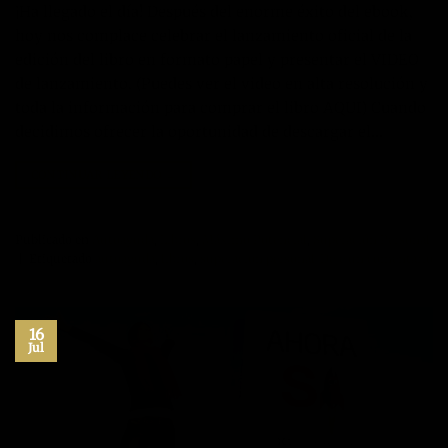
¡Ha llegado el día! Después del enorme éxito del ebook,
hoy nos complace celebrar el lanzamiento oficial de la
edición del libro en formato papel y presentar el VIDEO
de lanzamiento. (Puedes ver el video en alta resolución y
toda la información para comprar el libro AQUI) Cuando
decidimos ofrecer la oportunidad de descargar el…
CONTINUAR LEYENDO
→
Publicado en
Autoayuda
,
Libros
,
Máximo Potencial
,
Superación Personal
|
Etiquetado
autoayuda
,
libros
,
superacion personal
Deje un comentario
16
Jul