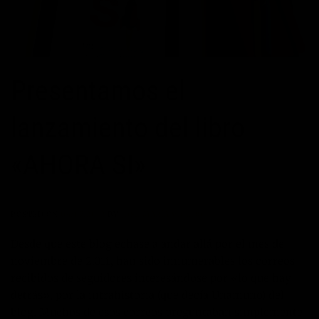
Presentamos el
lanzamiento del libro
«AHORA SI»
POSTED ON
04/07/2012
BY
JOSÉ MARÍA VICEDO
Desde que este blog echase a andar allá por el mes de
noviembre de 2.011, han sido innumerables los correos
recibidos de seguidores interesándose por «lo que hay
detrás», por la intrahistoria (que decía Unamuno) del
blog. Muchos de esos correos preguntaban simplemente