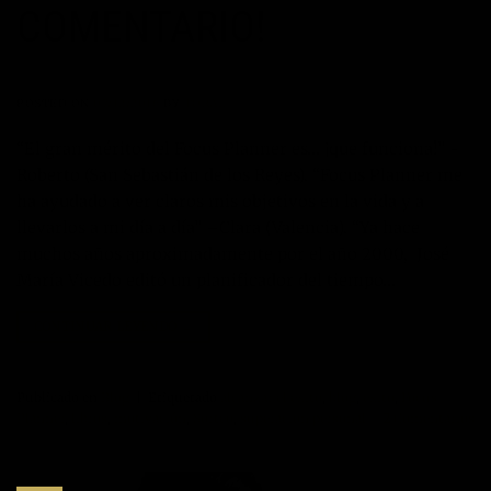
COMENTARIO!
POSTED ON
07/12/2016
BY
TORAL
“El gran mérito del Focus Planner es… ¡que funciona!” -
Roberto (San Sebastián de los Reyes). “Focus Planner me
ha ayudado a ver claros mis objetivos en la vida y a
llevarlos a mi día a día” –Clara (Valencia). “Ya hace
muchos años aproximadamente por el año 2000, José
María Vicedo editó un planificador del tiempo…
CONTINUAR LEYENDO
→
Publicado en
Blog
|
Etiquetado
alcanzar el exito
,
blog
,
exito
,
Focus
Planner
,
libros
,
motivación
,
Sorteo
,
superacion personal
2
Comentarios