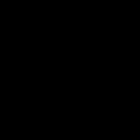
por la identidad de los titulares del blog, sus nombres, su
profesión, etc… Otros…
CONTINUAR LEYENDO
→
Publicado en
Autoayuda
,
Desarrollo personal
,
Inspiración
,
Libros
,
Liderazgo
,
Máximo Potencial
,
Motivación
,
Superación Personal
|
Etiquetado
autoayuda
,
crecimiento personal
,
desarrollo personal
,
exito
,
inspiración
,
libros
,
liderazgo
,
maximo potencial
,
superacion personal
Deje un comentario
10 de las librerías más
atractivas del mundo.
POSTED ON
09/02/2012
BY
JOSÉ MARÍA VICEDO