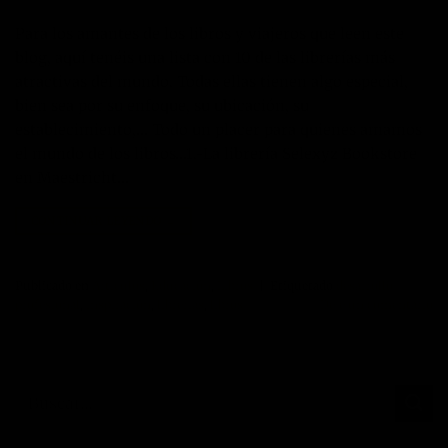
Para los amantes de los libros y viajeros que leen este
blog, aquí tenéis una lista con 10 de las librerías más
atractivas del mundo. Todas ellas tienen algo especial,
bien sea por su enfoque, su ubicación, su
establecimiento,… Todo un placer para quienes amamos
el mundo de los libros…1.-La librería Selexyz Bookstore
en Maestricht…
CONTINUAR LEYENDO
→
Publicado en
Artículos
,
Educación
,
Libros
|
Etiquetado
desarrollo
profesional
,
inspiración
,
librerias
,
libros
Deje un comentario