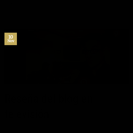
Publicado en
Artículos
,
Educación
,
Libros
,
Máximo Potencial
,
Sin
categoría
|
Etiquetado
gestión del conocimiento
,
librerias
,
libros
Deje un comentario
10
Nov
Reseña del blog en
televisión