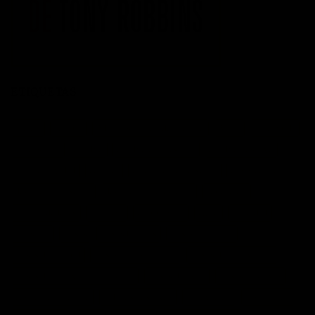
ETIQUETAS
acción
actitud
Administración del tiempo
Amor
autoayuda
autoestima
cambio
cambio empresarial
cambio positivo
competitividad
control
crecimiento personal
crisis economica
desarrollo personal
desarrollo profesional
educación
emprendedores
empresa
entusiasmo
exito
Felicidad
Filosofía
frases
frases bonitas
frases de acción
frases de actitud
frases de inspiración
frases de motivación
frases de motivación personal
frases de éxito
frases positivas
gestión del tiempo
habitos positivos
innovación
inspiración