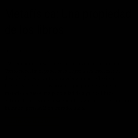
Metafísica: Una propiedad
de los libros
POSTED ON
05/02/2013
BY
JOSE MANUEL
Me encanta pensar que sea tan física la metafísica.
Tanto necesita el papel para llegar a sus interesados
descubridores y tanto para esbozar sus reflexiones
filosóficas los que las buscan, que pareciera que la
metafísica fuese una propiedad de algunos libros
extraordinarios que ensalzan el mayor logro del cerebro
humano: pensar. Bien mirado, nada…
CONTINUAR LEYENDO
→