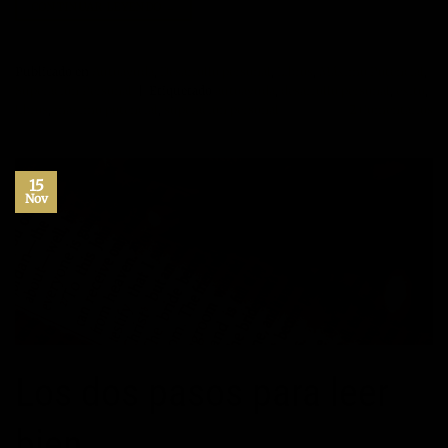
CONTINUAR LEYENDO
→
Publicado en
Autoayuda
,
Desarrollo personal
,
Libros
,
Máximo Potencial
,
Superación Personal
|
Etiquetado
autoayuda
,
desarrollo personal
,
exito
,
libros
,
maximo potencial
,
superacion personal
2
Comentarios
15
Nov
Los dos pasos para leer
bien