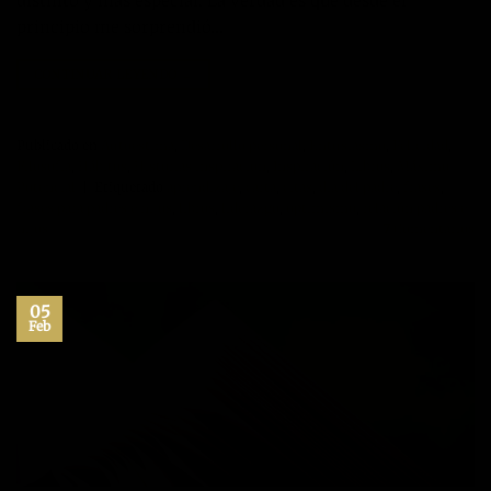
distinto y más especial. La verdad es que desde el
principio me sorprendió…
CONTINUAR LEYENDO
→
Publicado en
Autoestima
,
Desarrollo personal
,
Entusiasmo
,
Felicidad
,
Filosofía
,
Hábitos
,
Historias inspiracion
,
Inspiración
,
Libros
,
Máximo
Potencial
|
Etiquetado
aprendizaje
,
carta
,
citas
,
día del padre
,
frases
,
frases para padres e hijos
,
libros
,
liderazgo
,
optimismo
,
relación padres e
hijos
7
Comentarios
05
Feb