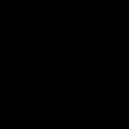
¡Ha llegado el día! –
Presentamos el libro
«AHORA SI» 101 Dosis de
Inspiración y Superación
Personal
POSTED ON
16/07/2012
BY
JOSÉ MARÍA VICEDO
¡Por fin ha llegado el día! Nos complace presentar
nuestro último proyecto, el libro «AHORA SI – 101 Dosis