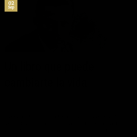
02
Sep
Un libro que puede
cambiarte la vida
POSTED ON
02/09/2016
BY
JOSÉ MARÍA VICEDO
Llegué a este libro, «Cartas a un joven poeta» de Rainer
María Rilke, por la recomendación de la virtuosa del
violín Anne-Sophie Mutter. Ella lo recomienda como