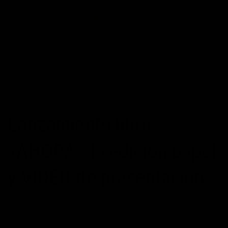
CONTINUAR LEYENDO
→
Publicado en
Autoayuda
,
Desarrollo personal
,
Libros
,
Máximo Potencial
,
Motivación
,
Superación Personal
|
Etiquetado
autoayuda
,
desarrollo
personal
,
inspiración
,
libros
,
maximo potencial
,
motivación
,
superacion
personal
Deje un comentario
Lanzamiento libro
«AHORA SÍ» edición papel
y VIDEO de presentación
POSTED ON
17/09/2012
BY
JOSÉ MARÍA VICEDO