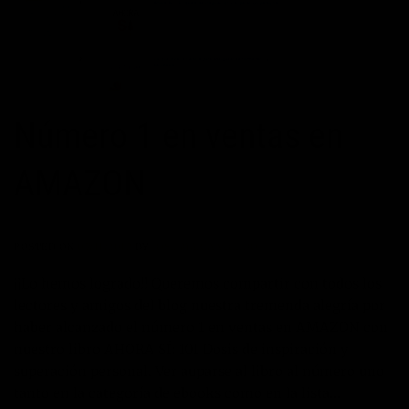
Número 1 en ventas en
AMAZON
POSTED ON
07/11/2012
BY
JOSÉ MARÍA VICEDO
¡¡Lo hemos logrado!! Queremos compartir con todos los
lectores y amigos del blog nuestra tremenda alegría por
haber alcanzado el número 1 en ventas en AMAZON con
nuestro libro AHORA SÍ: 101 Dosis de inspiración y
superación personal. Ver auparse al libro al número uno
tanto en la categoría de ebooks como en la lista…