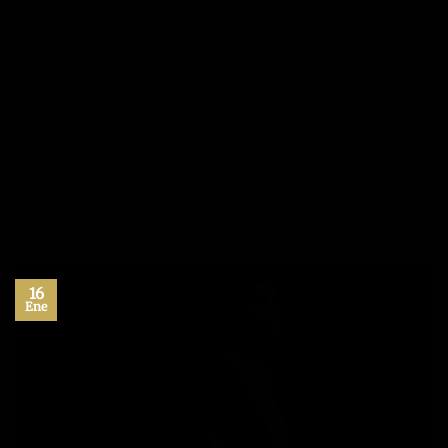
uno de los 10 mejores libros que ha leído en su vida y un
libro que transformó de manera importante su
trayectoria vital. A raíz de esa recomendación…
CONTINUAR LEYENDO
→
Publicado en
Autoayuda
,
Blog
,
Desarrollo personal
,
Inspiración
,
Libros
,
Máximo Potencial
,
Superación Personal
|
Etiquetado
autoayuda
,
desarrollo personal
,
ebooks gratuitos
,
educación
,
inspiración
,
libros
,
superacion personal
3
Comentarios
16
Ene