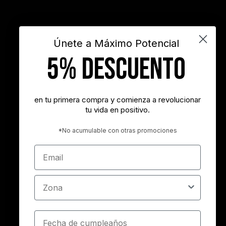
INSPIRARTE
libros
liderazgo
maximo potencial
motivación
objetivos
sueños
superacion personal
vida
videos
Únete a Máximo Potencial
5% DESCUENTO
"Nunca es demasiado tarde para ser la persona que podrías haber
sido"
- George Eliot
en tu primera compra y comienza a revolucionar
tu vida en positivo.
"Tener éxito es lograr lo que quieres. Ser feliz es querer lo que
logras"
*No acumulable con otras promociones
- Carl Trumbell Hayden
Email
"Es más importante elegir el destino correcto que la velocidad con
la que avanzamos"
Zona
- José María Vicedo
Cumpleaños