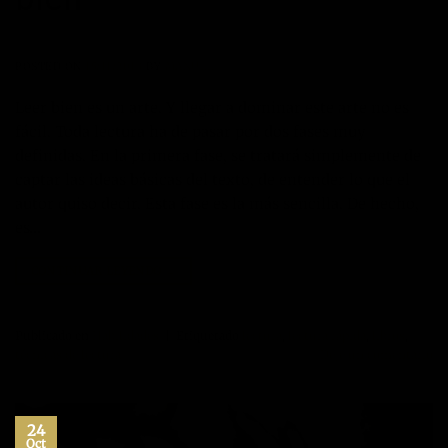
POSTED ON
15/11/2013
BY
MANUEL
Leer bien es un arte. Y llegar a dominar este arte no es
fácil. Toda lectura ha de pasar por dos fases muy
definidas. En la primera fase, se tratará simplemente de
captar las ideas básicas del texto, de entender lo que el
autor quiso decir. Esta fase es la más sencilla. De hecho,
es…
CONTINUAR LEYENDO
→
Publicado en
Habilidades
|
Etiquetado
lectura
,
lectura rápida
,
libros
,
técnicas de lectura
Deje un comentario
24
Oct