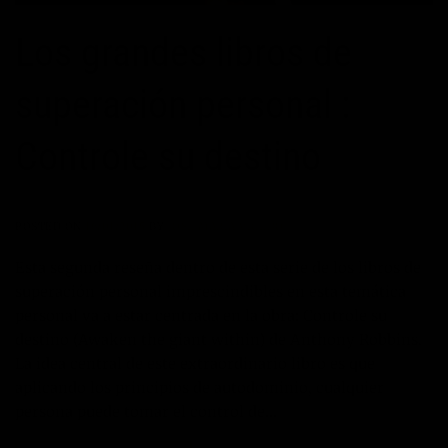
Los grandes libros de
superación personal :
Controle su destino
POSTED ON
16/01/2015
BY
JOSÉ MARÍA VICEDO
Esta segunda reseña dentro de esta serie de los libros de
superación personal imprescindibles en esta temática
personal va a estar centrada en la obra: Controle su
destino (Awaken the giant within) de Anthony Robbins.
La idea central de este extraordinario libro es que
aplicando los principios de autodominio, cualquier
persona puede tomar el control de…