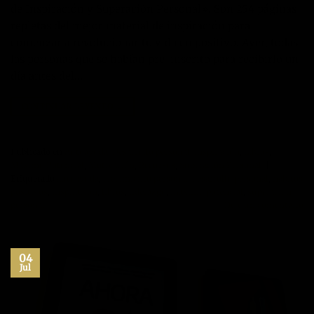
de Inspiración y Superación Personal». Son 254 páginas
repletas del mejor material de inspiración para
comenzar a revolucionar tu vida en positivo. Ayer, todas
las personas que se habían pre-inscrito para recibirlo un
día antes del…
CONTINUAR LEYENDO
→
Publicado en
Autoayuda
,
Desarrollo personal
,
Inspiración
,
Libros
,
Máximo Potencial
,
Motivación
,
Recursos
,
Superación Personal
|
Etiquetado
autoayuda
,
crecimiento personal
,
desarrollo personal
,
habitos
positivos
,
inspiración
,
libros
,
liderazgo
,
maximo potencial
,
superacion
personal
Deje un comentario
04
Jul