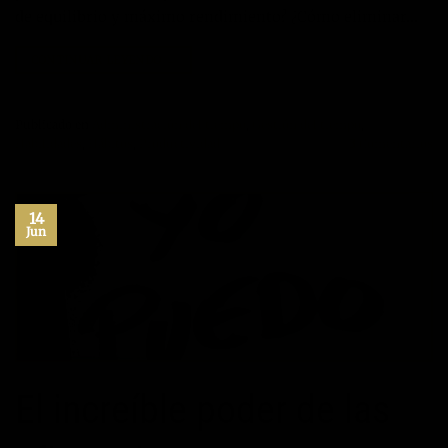
de equilibrio y máximo rendimiento? ¿Cómo eliminar…
CONTINUAR LEYENDO
→
Publicado en
Administración del tiempo
,
Gestión del tiempo
,
Habilidades
,
Hábitos
,
Productividad
3
Comentarios
14
Jun
El increíble poder de las