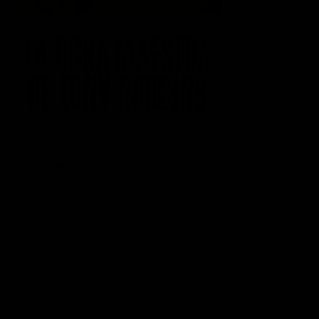
ETIQUETAS
acción
actitud
Administración del tiempo
Amor
autoayuda
autoestima
cambio
cambio empresarial
cambio positivo
competitividad
control
crecimiento personal
crisis economica
desarrollo personal
desarrollo profesional
educación
emprendedores
empresa
entusiasmo
exito
Felicidad
Filosofía
frases
frases bonitas
frases de acción