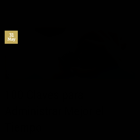
desarrollo personal
,
habitos positivos
,
inspiración
,
maximo potencial
,
superacion personal
3
Comentarios
31
May
100 Claves para
Administrar Mejor el
Tiempo