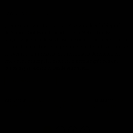
POSTED ON
22/12/2016
BY
JOSÉ MARÍA VICEDO
¿Cómo conseguir tus sueños? Recuerdo leer la biografía
de Samuel Goldwin, fundador de la Metro-Goldwin-
Mayer, y que una de sus frases resonara con fuerza en mi
mente. Fue una frase que pronunció justo antes de iniciar
su aventura empresarial que terminaría derivando en
uno de los principales estudios cinematográficos que
jamás hayan existido. Desde entonces…
CONTINUAR LEYENDO
→
Publicado en
Actitud
,
Blog
,
Productividad
,
Sueños
|
Etiquetado
actitud
,
autoayuda
,
crecimiento personal
,
desarrollo personal
,
maximo potencial
,
posibilidad
,
superacion personal
Deje un comentario
1
2
3