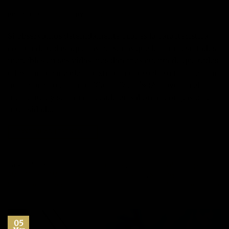
POSTED ON
31/05/2017
BY
JOSÉ MARÍA VICEDO
Si observamos detenidamente cual es la característica
común de todas aquellas personas que logran resultados
increíbles en sus vidas, nos daremos cuenta de que todos
ellos han alcanzado maestría en el uso de su tiempo. Han
hecho propio el lema «¡Carpe Diem!» (Aprovecha el
momento), y se han enfocado en saborear con pasión e
intensidad…
CONTINUAR LEYENDO
→
Publicado en
Administración del tiempo
,
Blog
,
Gestión del tiempo
,
Jose
María Vicedo
,
Máximo Potencial
,
Productividad
,
Sin categoría
,
Superación Personal
Deje un comentario
05