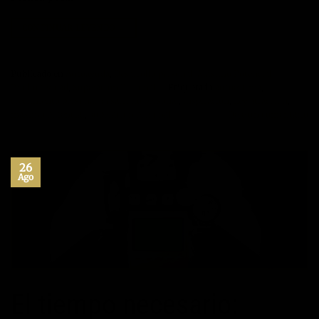
CONTINUAR LEYENDO
→
Publicado en
Autoayuda
,
Desarrollo personal
,
Máximo Potencial
,
Productividad
,
Superación Personal
|
Etiquetado
autoestima
,
crecimiento personal
,
desarrollo personal
,
inspiración
,
Ley atracción
,
maximo potencial
,
superacion personal
Deje un comentario
26
Ago
El tiempo necesario: