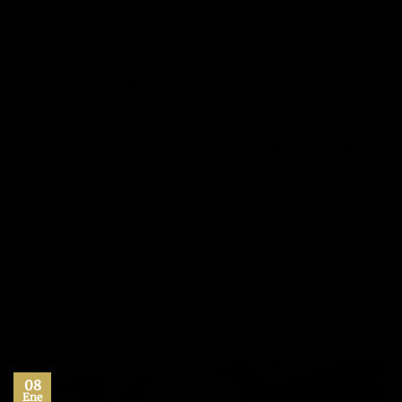
POSTED ON
22/03/2018
BY
JOSÉ MARÍA VICEDO
Uno de los mayores enemigos de la realización y el éxito
es esa tendencia que solemos tener los seres humanos de
compararnos constantemente con los demás. Tendemos
a mirar a nuestro alrededor con la intención de
encontrar precisamente esos ejemplos que hacen que
nuestros logros parezcan insignificantes en relación a
los conseguidos por otros. Y…
CONTINUAR LEYENDO
→
Publicado en
Actitud
,
Autoayuda
,
éxito
,
Máximo Potencial
,
Productividad
,
Superación Personal
|
Etiquetado
actitud
,
autoayuda
,
exito
,
maximo potencial
,
superacion personal
Deje un comentario
08
Ene