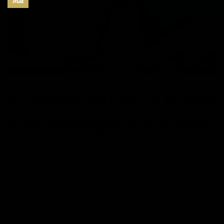
Mar
3 simples reglas en la vida
para conseguir tus sueños
POSTED ON
05/03/2017
BY
JOSÉ MARÍA VICEDO
¿Cómo conseguir tus sueños? Compartimos contigo 3
simples reglas que te serán de utilidad. A veces, en las
verdades más simples se hallan encapsuladas las
mayores lecciones. Las tres reglas que aparecen a