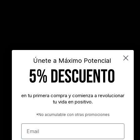
frases de actitud
frases de inspiración
frases de motivación
frases de motivación personal
frases de éxito
frases positivas
gestión del tiempo
habitos positivos
innovación
inspiración
INSPIRARTE
libros
liderazgo
maximo potencial
motivación
objetivos
sueños
superacion personal
vida
videos
Únete a Máximo Potencial
5% DESCUENTO
"Nunca es demasiado tarde para ser la persona que podrías haber
sido"
- George Eliot
en tu primera compra y comienza a revolucionar
tu vida en positivo.
"Tener éxito es lograr lo que quieres. Ser feliz es querer lo que
logras"
*No acumulable con otras promociones
- Carl Trumbell Hayden
Email
"Es más importante elegir el destino correcto que la velocidad con