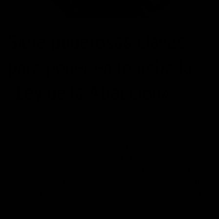
Siete poderosas claves
para poner en marcha la
«Ley de la Atracción»
POSTED ON
16/10/2017
BY
JOSÉ MARÍA VICEDO
Uno de los principios fundamentales de la superación
personal es la llamada “Ley de la Atracción”, cuyo
enunciado es el siguiente: “Atraemos a nuestra vida
aquello que está en sintonía con nuestros pensamientos
dominantes.” Sin lugar a dudas esta es una ley que está
presente siempre, nos guste o no, en nuestras vidas.
Piensa por…