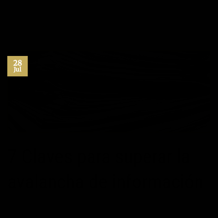
Potencial
,
Productividad
,
Superación Personal
|
Etiquetado
autoayuda
,
desarrollo personal
,
habitos positivos
,
inspiración
,
maximo potencial
,
superacion personal
2
Comentarios
28
Jul
7 Claves para superar la
avalancha de información
POSTED ON
28/07/2017
BY
JOSÉ MARÍA VICEDO