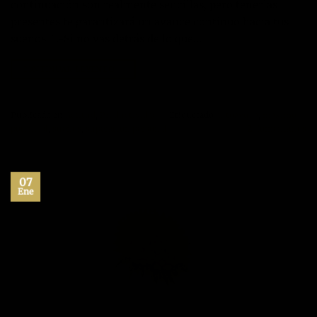
continuación son realmente sencillas, pero tenerlas
presentes te garantizará un avance continuo hacia tus
sueños. 1.-Si no vas detrás de lo que…
CONTINUAR LEYENDO
→
Publicado en
Actitud
,
Productividad
|
Etiquetado
autoayuda
,
maximo
potencial
,
sueños
,
superacion personal
2
Comentarios
07
Ene