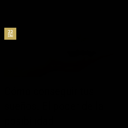
Publicado en
Blog
,
Motivación
,
Productividad
4
Comentarios
22
Dic
Cómo conseguir tus
sueños. El poder de la
posibilidad