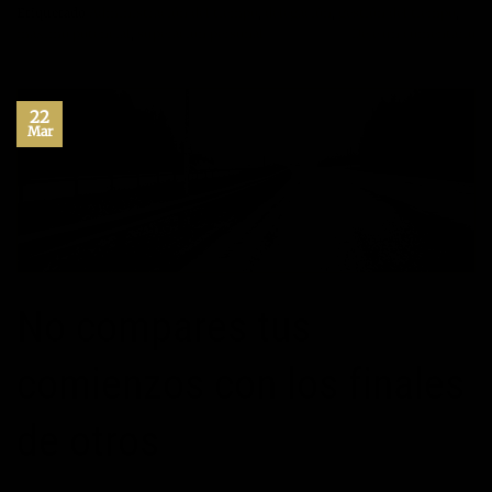
Etiquetado
Administración del tiempo
,
delegación
,
gestión del tiempo
,
maximo potencial
,
superacion personal
Deje un comentario
22
Mar
No compares tus
comienzos con los finales
de otros