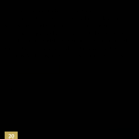
Cómo superar adecuadamente la avalancha de
información. Vivimos en una sociedad donde es fácil
sentirse abrumado ante la ingente cantidad de
información que nos bombardea por todas partes. Es
increíble la cantidad de focos de atención que tratan de
ganar nuestro interés en cada instante de nuestras
jornadas. Y además, a nivel profesional todos hemos…
CONTINUAR LEYENDO
→
Publicado en
Administración del tiempo
,
Autoayuda
,
Blog
,
Desarrollo
personal
,
Gestión del tiempo
,
Máximo Potencial
,
Productividad
|
Etiquetado
Administración del tiempo
,
autoayuda
,
gestión del tiempo
,
maximo potencial
,
productividad personal
,
superacion personal
Deje un comentario
20