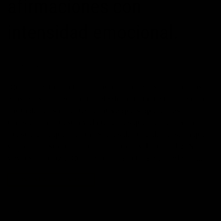
afirmaciones con
intensidad emocional.
POSTED ON
14/06/2017
BY
JOSÉ MARÍA VICEDO
¿Qué importancia tienen las afirmaciones? En muchas
ocasiones hemos mantenido durante tanto tiempo una
pauta de pensamiento negativo que si queremos
transformar nuestra vida tenemos que “reprogramar”
nuestro enfoque mental. Si eres del tipo de persona que
se hace constantemente comentarios del tipo de: “No
voy a ser capaz”, “Que poca energía tengo”, “Todo me…
CONTINUAR LEYENDO
→
Publicado en
Autoayuda
,
Blog
,
Desarrollo personal
,
Inspiración
,
Máximo
Potencial
,
Productividad
,
Superación Personal
|
Etiquetado
autoayuda
,