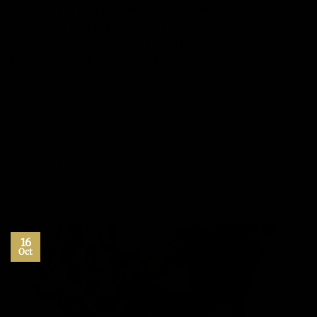
proyectos que habrán quedado sin realizarse
precisamente porque la postergación ha ido haciendo
mella de manera silenciosa a lo largo del proceso
terminando por matar lo único…
CONTINUAR LEYENDO
→
Publicado en
Administración del tiempo
,
Desarrollo personal
,
Gestión
del tiempo
,
Hábitos
,
Máximo Potencial
,
Productividad
,
Superación
Personal
|
Etiquetado
Administración del tiempo
,
autoayuda
,
crecimiento personal
,
desarrollo personal
,
gestión del tiempo
,
habitos
positivos
,
maximo potencial
,
superacion personal
3
Comentarios
16
Oct