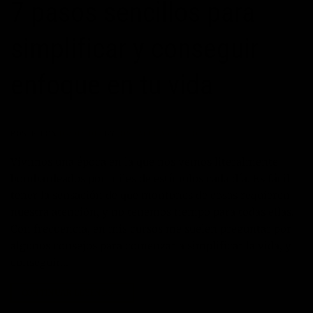
7 pasos sencillos para
simplificar y conseguir
enfoque en tu vida
POSTED ON
07/01/2017
BY
JOSÉ MARÍA VICEDO
Vivimos una época en la que nos vemos literalmente
bombardeados por miles de estímulos cada día. Es fácil
tener la sensación de que montones de cosas requieren
nuestra atención, y no tenemos tiempo para todas ellas.
Con frecuencia, en mis cursos me suelen preguntar por
algunos consejos para comenzar a simplificar la vida, y
conseguir…
CONTINUAR LEYENDO
→