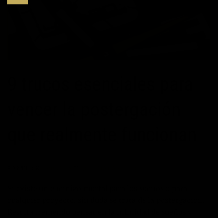
9 trucos esenciales para
vencer la postergación
que realmente funcionan
POSTED ON
08/01/2018
BY
JOSÉ MARÍA VICEDO
Si existe un enemigo mortal para los sueños o para
cualquier proyecto, sin duda se trata de la postergación.
Resulta tremendo pensar en la infinidad de sueños y