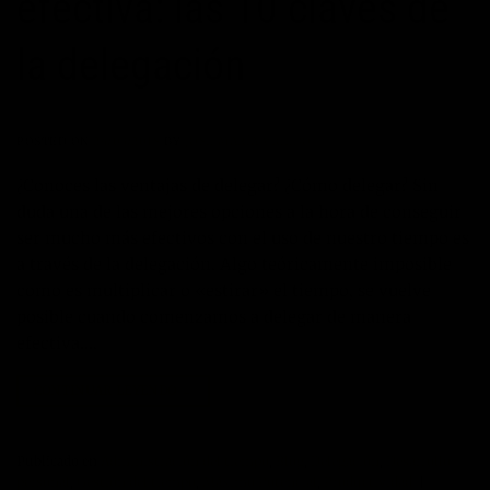
efectiva: las 10 claves de
la delegación
POSTED ON
24/03/2018
BY
JOSÉ MARÍA VICEDO
¿Conoces las ventajas de delegar? ¿Cómo delegar? Sin
duda una de las mejores opciones a la hora de conseguir
ser mucho más efectivos con el uso de nuestro tiempo es
a través de la delegación. Algo teóricamente imposible
como es multiplicar o «estirar» el tiempo, se vuelve
posible cuando comenzamos a delegar de manera
efectiva….
CONTINUAR LEYENDO
→
Publicado en
Administración del tiempo
,
Blog
,
Delegación
,
Desarrollo
personal
,
Gestión del tiempo
,
Máximo Potencial
,
Productividad
|