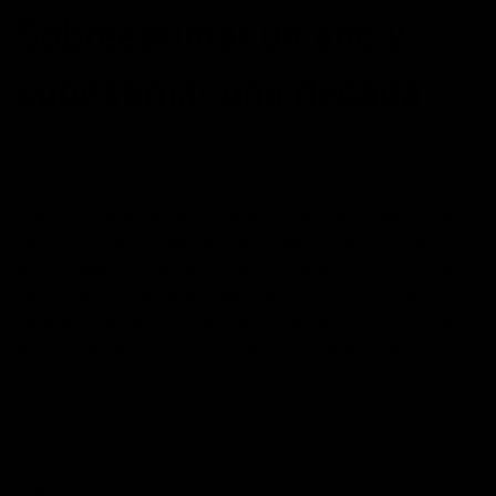
Sobreestimar un año y
subestimar una década
POSTED ON
26/08/2017
BY
JOSÉ MARÍA VICEDO
“La mayoría de las personas sobreestiman lo que pueden
hacer en un año y subestiman lo que pueden lograr en
una década”. La naturaleza que es sabia nos ofrece una
valiosa lección de la que deberíamos tomar buena nota:
Para que algo alcance su máximo desarrollo es necesario
un periodo de crecimiento. Desafortunadamente vivimos
en…
CONTINUAR LEYENDO
→
Publicado en
Autoayuda
,
Desarrollo personal
,
Inspiración
,
Máximo