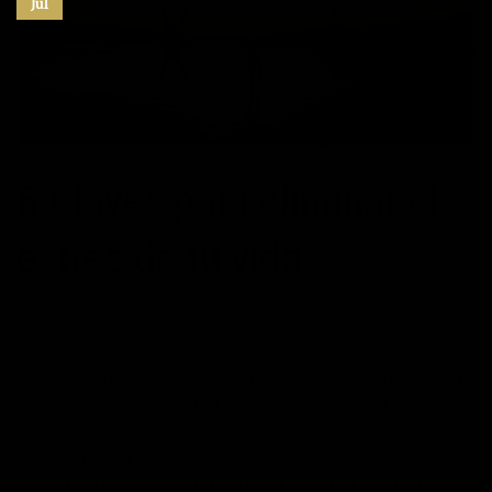
Jul
6 Claves para eliminar el
estrés de tu vida
POSTED ON
20/07/2017
BY
JOSÉ MARÍA VICEDO
A buen seguro, en más de una ocasión, has sentido que tu
nivel de estrés se disparaba. ¿Te has preguntado alguna
vez cuál es la causa de ese estrés? Y lo que es más
importante, ¿Tienes algunos mecanismos que te
permitan destruirlo para volver a un estado emocional