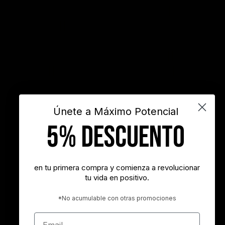
Filosofía
frases
frases bonitas
frases de acción
frases de actitud
frases de inspiración
frases de motivación
frases de motivación personal
frases de éxito
frases positivas
gestión del tiempo
habitos positivos
innovación
inspiración
INSPIRARTE
libros
liderazgo
maximo potencial
motivación
objetivos
sueños
superacion personal
vida
videos
Únete a Máximo Potencial
5% DESCUENTO
"Nunca es demasiado tarde para ser la persona que podrías haber
sido"
- George Eliot
en tu primera compra y comienza a revolucionar
tu vida en positivo.
"Tener éxito es lograr lo que quieres. Ser feliz es querer lo que
logras"
*No acumulable con otras promociones
- Carl Trumbell Hayden
Email