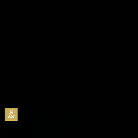
Ya está disponible el episodio 55 del Podcast DESATA TU
MÁXIMO POTENCIAL. 5 DECISIONES SENCILLAS QUE
TE ACERCARÁN A TUS SUEÑOS PODCAST Nº55 DESATA
TU MÁXIMO POTENCIAL En este episodio he querido
centrarme en 5 sencillas decisiones que tienen el poder
de transformar tu dinámica de avance hacia tus sueños.
Son decisiones que puedes tomar…
CONTINUAR LEYENDO
→
Publicado en
Autoayuda
,
Blog
,
Desarrollo personal
,
Jose María Vicedo
,
Máximo Potencial
,
Motivación
,
Superación Personal
Deje un comentario
14
Abr