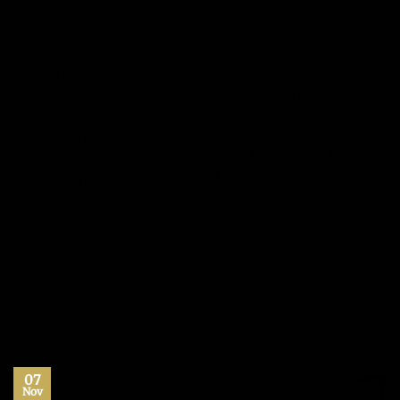
POSTED ON
14/07/2018
BY
JOSÉ MARÍA VICEDO
¿Quieres descubrir de una forma sencilla las grandes
claves de la superación personal? ¿Te gustaría aprender a
desatar absolutamente tu máximo potencial? ¿Quieres
encender tu motivación y empezar a avanzar de manera
imparable hacia tus sueños? Si eres de esa clase de
personas que tienen la sana ambición de crecer y
mejorar cada día,…
CONTINUAR LEYENDO
→
Publicado en
Autoayuda
,
Blog
,
Desarrollo personal
,
Jose María Vicedo
,
Motivación
,
Plan 50 días
,
Superación Personal
Deje un comentario
07
Nov