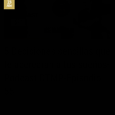
23
Abr
5 Decisiones sencillas que
te acercarán a tus sueños-
Podcast DTMP-Episodio
55
POSTED ON
23/04/2017
BY
JOSÉ MARÍA VICEDO