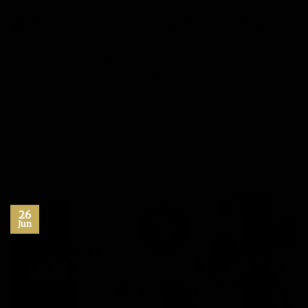
Si notas que en tu vida te falta motivación, te invito a
que reflexiones sobre las cinco ideas que te presento a
continuación. Posiblemente en alguna de ellas
encontrarás la causa de tu problema, y descubrirás
algunas ideas para darle la vuelta a la situación. Estas son
las 5 principales causas de que falte la…
CONTINUAR LEYENDO
→
Publicado en
Motivación
Deje un comentario
26
Jun