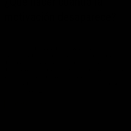
¿Qué hacer cuando la
motivación desaparece?
POSTED ON
03/09/2017
BY
JOSÉ MARÍA VICEDO
Todo el mundo ha vivido en más de una ocasión la
experiencia de iniciar un nuevo proyecto u objetivo,
disfrutando en esos instantes de una cantidad increíble
de entusiasmo y motivación. Pero en muchas ocasiones
vemos como ese entusiasmo y motivación iniciales
tienden a desaparecer al poco tiempo de iniciar nuestro
avance. Una vez…
CONTINUAR LEYENDO
→
Publicado en
Autoayuda
,
Desarrollo personal
,
Inspiración
,
Liderazgo
,
Máximo Potencial
,
Motivación
,
Superación Personal
|
Etiquetado