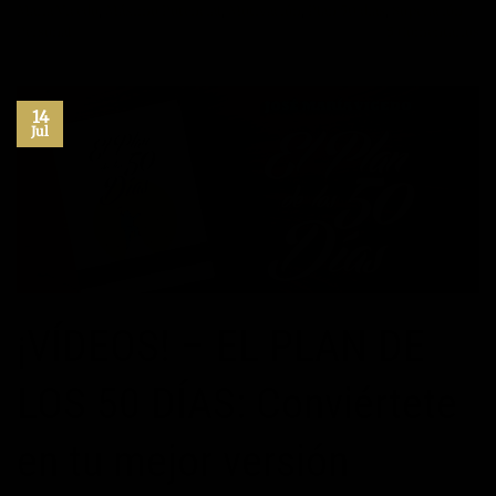
María Vicedo
,
Máximo Potencial
,
Motivación
,
Plan 50 días
,
Superación
Personal
5
Comentarios
14
Jul
¡VÍDEOS! – EL PLAN DE
LOS 50 DÍAS: Conviértete
en tu mejor versión