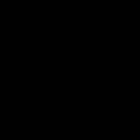
Las 5 causas principales
de la desmotivación –
Podcast DTMP – Episodio
64
POSTED ON
26/06/2017
BY
JOSÉ MARÍA VICEDO
Ya está disponible el episodio 64 del Podcast DESATA TU
MÁXIMO POTENCIAL. LAS 5 PRINCIPALES CAUSAS DE
LA DESMOTIVACIÓN PODCAST Nº64 DESATA TU
MÁXIMO POTENCIAL Si hay un elemento que
imprescindiblemente ha de estar presente a la hora de
lograr grandes resultados, ese elemento sin ninguna