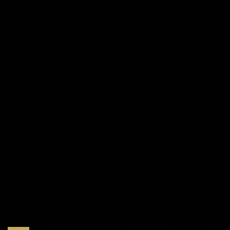
POSTED ON
26/04/2017
BY
JOSÉ MARÍA VICEDO
En ocasiones la propia dinámica de nuestra vida puede
hacernos perder el “timón”. Y existen algunas señales
muy claras que te indicarán cuando no estás controlando
realmente tu vida. Veamos a continuación algunas de
estas señales para tener que retomar el control de tu
vida: 1.-No tener un criterio propio claramente definido.
Muchas personas se…
CONTINUAR LEYENDO
→
Publicado en
Actitud
,
Autoayuda
,
Desarrollo personal
,
Inspiración
,
Máximo Potencial
,
Motivación
,
Superación Personal
|
Etiquetado
autoayuda
,
crecimiento personal
,
desarrollo personal
,
inspiración
,
maximo potencial
,
superacion personal
3
Comentarios