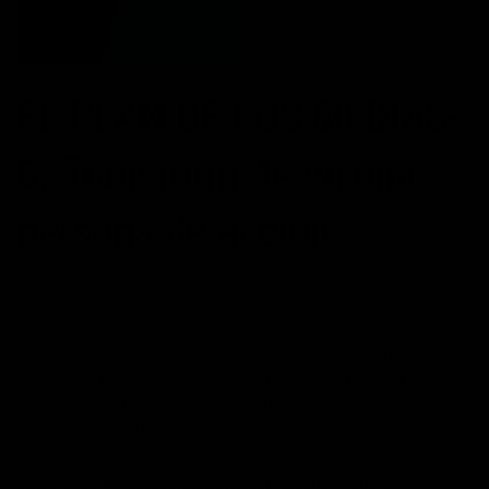
EL PLAN DE LOS 50 DÍAS-
6.-Transfórmate en una
persona de acción.
POSTED ON
14/04/2017
BY
JOSÉ MARÍA VICEDO
En este capítulo del libro, llego al súper poder que
poseemos todos los seres humanos y que tiene la
capacidad de transformar nuestra vida más que ninguna
otra cosa: el poder de la ACCIÓN. Siempre en mis cursos
y seminarios suelo formular las siguientes preguntas: ¿De
qué sirve la inspiración si no está seguida por…