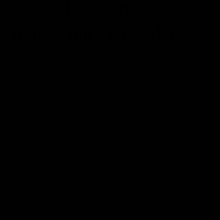
para obtener una
motivación extraordinaria.
POSTED ON
09/06/2017
BY
JOSÉ MARÍA VICEDO
Constantemente en los cursos y seminarios que imparto,
se acercan personas a preguntarme si existen algunas
claves para mantenerse motivadas consistentemente. A
pesar de que hay muchísimas formas de motivarse, creo
que existen especialmente seis factores que son las
claves fundamentales para que una persona se motive y
permanezca motivada a largo plazo. Estudia con…
CONTINUAR LEYENDO
→
Publicado en
Artículos
,
Autoayuda
,
Desarrollo personal
,
Inspiración
,