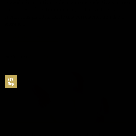
te ayudarán a motivarte de una manera efectiva y a crear
una motivación extraordinaria y poderosa. 1.- Establece
sueños más grandes. Existe una correlación indudable
entre el…
CONTINUAR LEYENDO
→
Publicado en
Motivación
1
Comentario
03
Sep