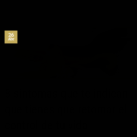
Liderazgo
,
Máximo Potencial
,
Motivación
,
Superación Personal
|
Etiquetado
autoayuda
,
crecimiento personal
,
desarrollo personal
,
exito
,
habitos positivos
,
inspiración
,
superacion personal
6
Comentarios
26
Abr
8 síntomas que te indican
que tienes que retomar el
control de tu vida