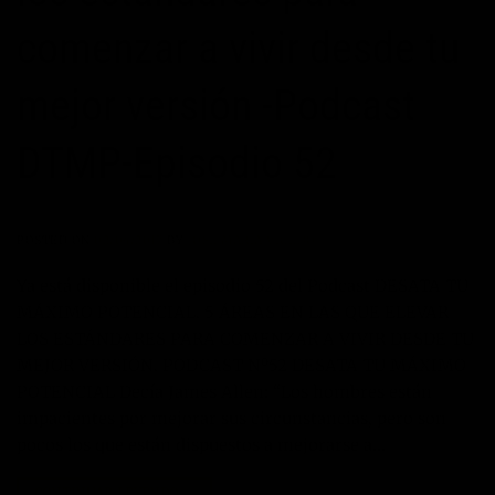
comenzar a vivir desde tu
mejor versión -Podcast
DTMP-Episodio 52
POSTED ON
02/04/2017
BY
JOSÉ MARÍA VICEDO
Ya está disponible el episodio 52 del Podcast DESATA TU
MÁXIMO POTENCIAL. 5 ÁREAS EN LAS QUE ELEVAR
LOS ESTÁNDARES PARA COMENZAR A VIVIR DESDE TU
MEJOR VERSIÓN. PODCAST Nº52 DESATA TU MÁXIMO
POTENCIAL Decía James Allen: “Los hombres están
impacientes por mejorar sus circunstancias, pero son
pocos los que están dispuestos a mejorarse a…
CONTINUAR LEYENDO
→