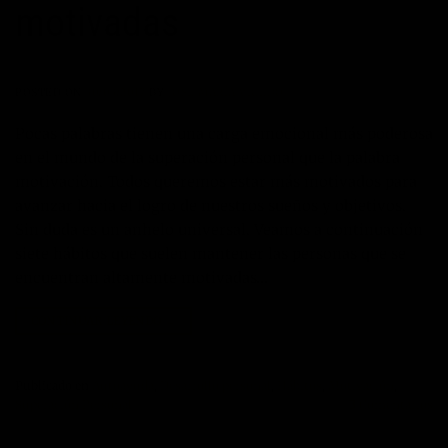
motivadas
POSTED ON
30/03/2017
BY
JOSÉ MARÍA VICEDO
Pocas palabras tienen una carga emocional más poderosa
en el mundo de la superación personal que la palabra
motivación. Todos queremos estar más motivados para
avanzar hacia el logro de nuestros sueños y objetivos.
Sin duda es un anhelo universal. Veamos a continuación
siete hábitos que suelen mantener las personas que se
encuentran altamente motivadas…
CONTINUAR LEYENDO
→
Publicado en
Autoayuda
,
Desarrollo personal
,
Hábitos
,
Motivación
,
Superación Personal
3
Comentarios