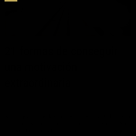
21 formas de conseguir
una motivación
extraordinaria
POSTED ON
07/11/2017
BY
JOSÉ MARÍA VICEDO
Seguro que en más de una ocasión has necesitado alguna
chispa de inspiración para encender tu motivación. Aquí
tienes un buen puñado de ideas y técnicas sencillas que