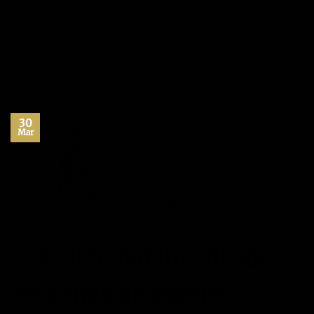
Publicado en
Autoayuda
,
Blog
,
Desarrollo personal
,
Jose María Vicedo
,
Máximo Potencial
,
Motivación
,
Podcast
,
Superación Personal
1
Comentario
30
Mar
Los siete hábitos de las
personas altamente