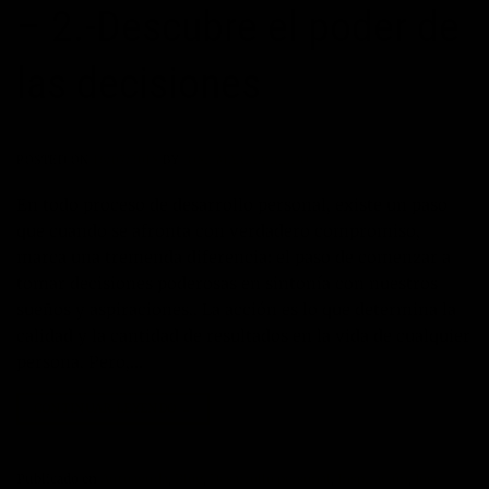
– 2.-Descubre el poder de
las decisiones
POSTED ON
16/07/2018
BY
JOSÉ MARÍA VICEDO
En todo proceso de desarrollo personal, existe un paso
que cuando se afronta con verdadero compromiso,
marca una tremenda diferencia: el paso de comenzar a
tomar decisiones poderosas en sintonía con nuestros
sueños y aspiraciones.. La acción es lo que determina la
calidad y la cantidad de resultados en la vida de cualquier
persona. Pero,…
CONTINUAR LEYENDO
→
Publicado en
Autoayuda
,
Blog
,
Desarrollo personal
,
Inspiración
,
Jose