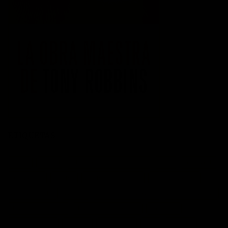
ETIQUETAS
acción
actitud
Administración del tiempo
Amor
autoayuda
autoestima
cambio
cambio empresarial
cambio positivo
competitividad
control
crecimiento personal
crisis economica
desarrollo personal
desarrollo profesional
educación
emprendedores
empresa
entusiasmo
exito
Felicidad