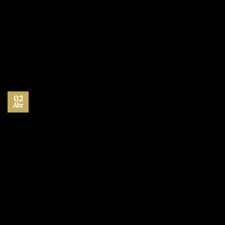
CONTINUAR LEYENDO
→
Publicado en
Acción
,
Autoayuda
,
Jose María Vicedo
,
Máximo Potencial
,
Motivación
,
Videos
Deje un comentario
02
Abr
5 áreas en las que elevar
los estándares para