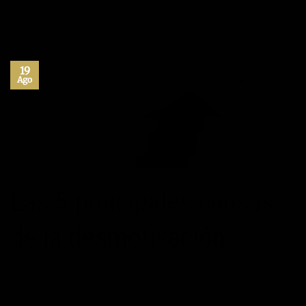
autoayuda
,
crecimiento personal
,
desarrollo personal
,
exito
,
maximo
potencial
,
motivación
2
Comentarios
19
Ago
Las 5 principales causas
de la desmotivación
POSTED ON
19/08/2017
BY
JOSÉ MARÍA VICEDO