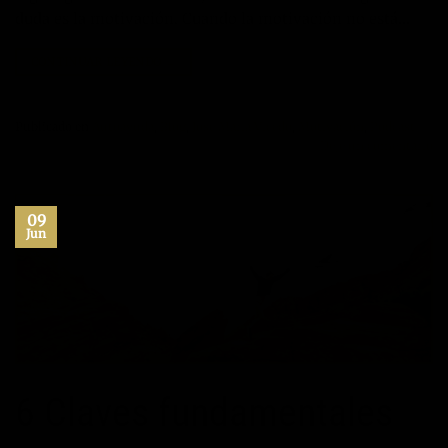
duda es la motivación. Cuando la motivación no está…
CONTINUAR LEYENDO
→
Publicado en
Autoayuda
,
Blog
,
Jose María Vicedo
,
Motivación
,
Podcast
Deje un comentario
09
Jun
6 Claves fundamentales