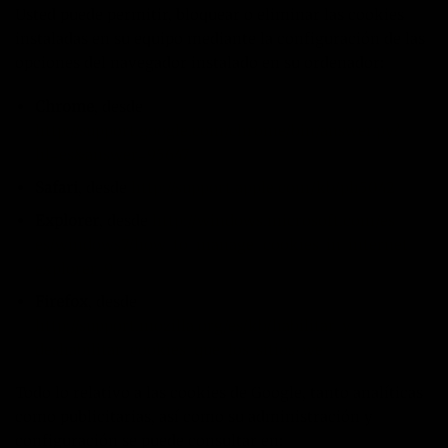
Usted puede permitir, bloquear o eliminar las cookies
instaladas en su equipo mediante la configuración de las
opciones del navegador instalado en su ordenador:
Chrome
, desde
http://support.google.com/chrome/bin/answer.py?
hl=es&answer=95647
Safari
, desde
http://support.apple.com/kb/ph5042
Explorer
, desde
http://windows.microsoft.com/es-
es/windows7/how-to-manage-cookies-in-internet-
explorer-9
Firefox
, desde
http://support.mozilla.org/es/kb/habilitar-y-
deshabilitar-cookies-que-los-sitios-we
Todo lo relativo a las cookies de Google, tanto analíticas
como publicitarias, así como su administración y
configuración se puede consultar en: