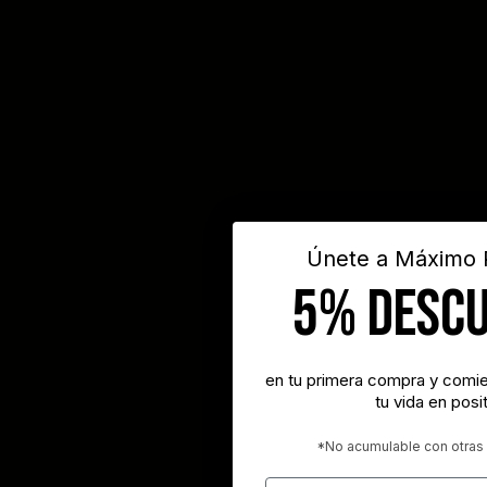
Únete a Máximo P
5% DESC
en tu primera compra y comie
tu vida en posit
*No acumulable con otra