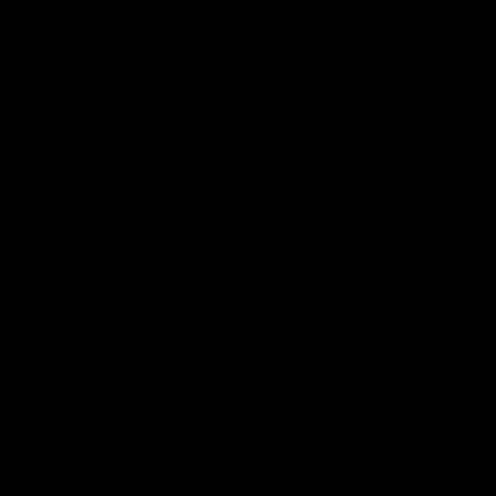
http://www.google.es/intl/es/policies/technologies/types
http://www.google.es/policies/technologies/ads/
https://developers.google.com/analytics/devguides/collec
usage
En cuanto a lo referente a las cookies instaladas por
Iadvice
lo encontrará en
http://www.iadvize.com/es/aviso_legal_iadvize.html
Si decide deshabilitar las Cookies no podremos ofrecerle
algunos de nuestros servicios como, por ejemplo,
permanecer identificado o mantener las compras en su
carrito.
Copyright 2013-2026 MÁXIMO POTENCIAL | Todos los derechos