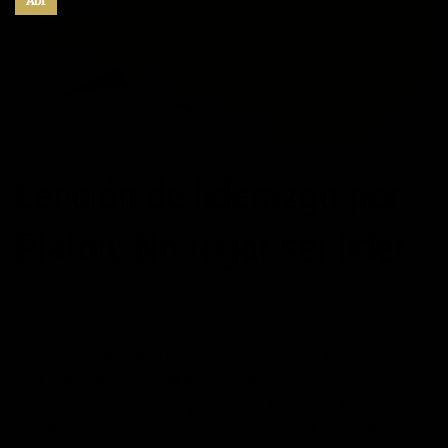
Abr
Lección de liderazgo por
Platón: No rogar ser líder
POSTED ON
18/04/2013
BY
MANUEL
Entre la multitud de tesoros que se encuentran en la
vasta obra de Platón (Atenas, 427-347 a.C), se encuentran
maravillosas lecciones que hoy podrían ser objeto de
estudio en cualquier escuela de negocio del mundo. Una