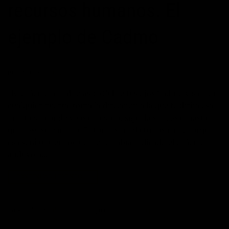
recursos humanos. El
ejemplo de Cadmo
POSTED ON
26/06/2013
BY
MANUEL
“El oráculo le habló así: «Cubre tus ojos Cadmo y sal por
cualquier puerta, toma la dirección a la que te dirija esa
puerta y cuando veas una vaca, síguela sin cesar hasta
que cese su camino. Entonces funda tu casa allí, porque
esa será tu tierra». Como le había indicado el oráculo,
anduvo a…
CONTINUAR LEYENDO
→
Publicado en
Liderazgo
|
Etiquetado
desarrollo profesional
,
empresa
,
gestion de equipos
Deje un comentario