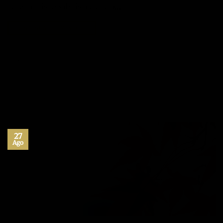
pero jamás lo sabrás a ciencia…
CONTINUAR LEYENDO
→
Publicado en
Acción
,
Actitud
,
Autoayuda
,
Blog
,
Desarrollo personal
,
Inspiración
,
Liderazgo
,
Máximo Potencial
,
Superación Personal
|
Etiquetado
autoayuda
,
autoestima
,
crecimiento personal
,
desarrollo
personal
,
desarrollo profesional
,
habitos positivos
,
inspiración
,
superacion personal
6
Comentarios
27
Ago