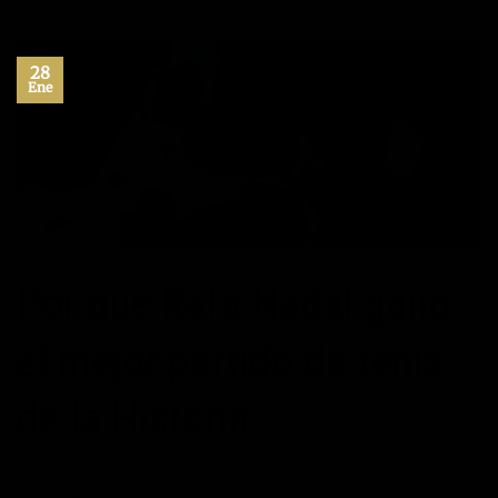
28
Ene
Por qué Rafa Nadal ganó
el mejor partido de tenis
de la Historia
POSTED ON
28/01/2017
BY
MANUEL