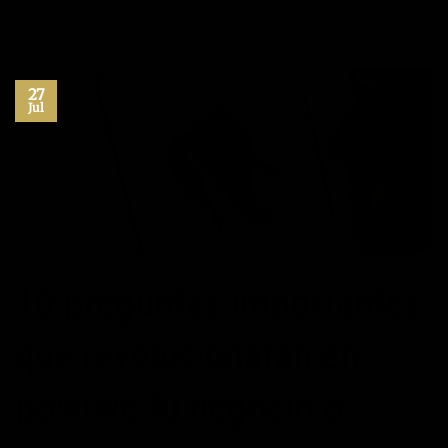
profesional
,
emprendedores
,
empresa
2
Comentarios
27
Jul
10 preguntas importantes
que revolucionarán en
positivo tu negocio o