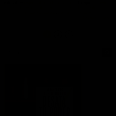
Publicado en
Emprendedores
,
Hábitos
,
Liderazgo
|
Etiquetado
cambio
empresarial
,
competitividad
,
desarrollo profesional
,
emprendedor
,
emprendedores
,
empresa
,
empresas
,
exito
,
habitos positivos
Deje un comentario
1
2