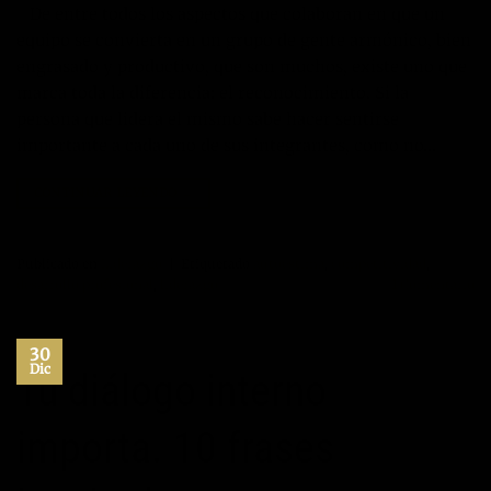
De entre todos los aspectos que colaboran en que un
equipo se convierta en un grupo de gente armónico, bien
engrasado y productivo, que son muchos, existe uno que
marca toda la diferencia: el reconocimiento. Si la
persona que lidera el mismo sabe hacer sentirse
importante a cada uno de sus integrantes, como no…
CONTINUAR LEYENDO
→
Publicado en
Liderazgo
|
Etiquetado
autoestima
,
competitividad
,
desarrollo profesional
,
liderazgo
1
Comentario
30
Dic
Tu diálogo interno
importa. 10 frases