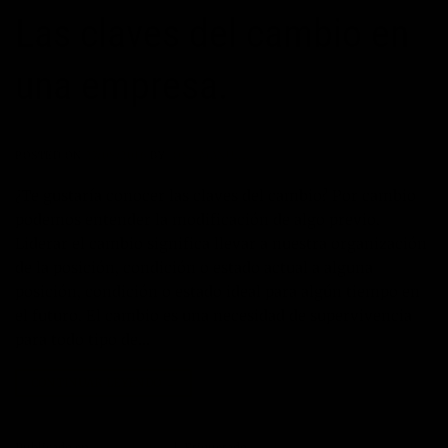
Las claves del cambio en
una empresa.
POSTED ON
27/08/2016
BY
JOSE MANUEL
¿Te gustaría conocer las claves del cambio? Por cambio
podemos entender la modificación de algo previo.
Liderar el cambio significa llevar a nuestra organización
de la posición, condición o estado actual a alguna
posición, condición o estado ideal para algún tiempo en
el futuro. El cambio es una necesidad de supervivencia
para todo tipo de…
CONTINUAR LEYENDO
→
Publicado en
Actitud
,
Blog
|
Etiquetado
cambio empresarial
,
desarrollo