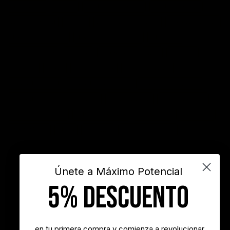
autoestima
cambio
cambio empresarial
cambio positivo
competitividad
control
crecimiento personal
crisis economica
desarrollo personal
desarrollo profesional
educación
emprendedores
empresa
entusiasmo
exito
Felicidad
Filosofía
frases
frases bonitas
frases de acción
frases de actitud
frases de inspiración
frases de motivación
frases de motivación personal
frases de éxito
frases positivas
gestión del tiempo
habitos positivos
innovación
inspiración
INSPIRARTE
libros
liderazgo
maximo potencial
motivación
objetivos
sueños
superacion personal
vida
videos
Únete a Máximo Potencial
5% DESCUENTO
"Nunca es demasiado tarde para ser la persona que podrías haber
sido"
- George Eliot
en tu primera compra y comienza a revolucionar