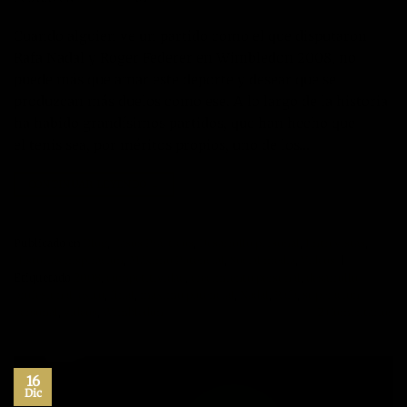
Cuando alguien ve un partido como el que disputaron
Rafa Nadal y Roger Federer en Wimbledon 2008, no
puede más que amar este deporte y desear que se
produzcan más duelos como ese. A lo largo de la historia
ha habido grandísimos partidos, que han hecho que
el tenis sea, por méritos propios, uno de los…
CONTINUAR LEYENDO
→
Publicado en
Blog
,
Casos Prácticos
,
Desarrollo personal
,
Entrevistas
,
Historias inspiracion
,
Máximo Potencial
,
Social media
,
Videos
|
Etiquetado
2008
,
competitividad
,
crecimiento personal
,
desarrollo
profesional
,
exito
,
final
,
maximo potencial
,
Nadal
,
Rafa
,
superacion
personal
,
videos
,
Wimbledon
2
Comentarios
16
Dic