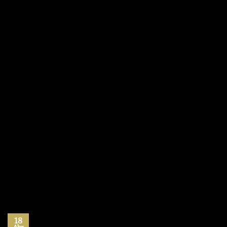
Desde MÁXIMO POTENCIAL hemos puesto en marcha
una nueva iniciativa a través del cual pondremos a
vuestra disposición un fondo de pantalla inspirador cada
mes. ¡Ya puedes descargar el primero de ellos y poner
algo de inspiración en tu equipo! Lo hemos preparado en
las resoluciones de pantalla más habituales, y también
para el ipad…
CONTINUAR LEYENDO
→
Publicado en
Autoayuda
,
Desarrollo personal
,
Inspiración
,
Máximo
Potencial
,
Superación Personal
|
Etiquetado
autoayuda
,
crecimiento
personal
,
desarrollo personal
,
desarrollo profesional
,
exito
,
fondo de
pantalla
,
inspiración
,
maximo potencial
,
motivación
,
superacion
personal
Deje un comentario
18