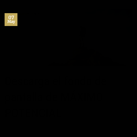
07
May
Descarga el fondo de
pantalla de MÁXIMO
POTENCIAL
POSTED ON
07/05/2013
BY
JOSÉ MARÍA VICEDO