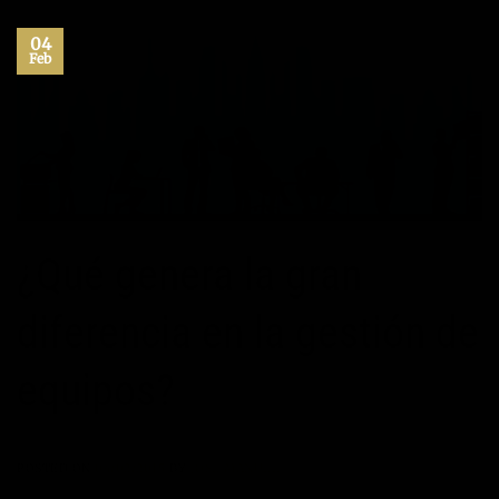
04
Feb
¿Qué genera la gran
diferencia en la gestión de
equipos?
POSTED ON
04/02/2015
BY
JOSE MANUEL