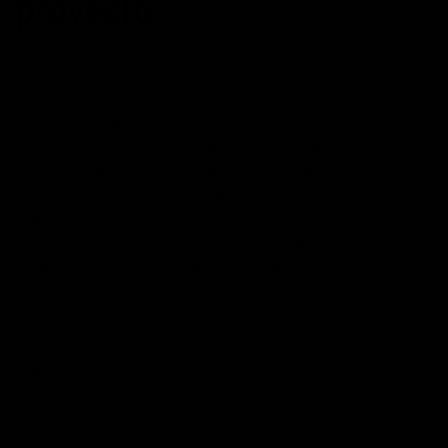
proyecto
POSTED ON
27/07/2016
BY
JOSÉ MARÍA VICEDO
Sin ninguna duda, una buena lista de preguntas tiene el
poder de generar profundas reflexiones que tengan la
capacidad de impulsarte hacia un nivel superior. A través
de la formulación de algunas preguntas, puedes lograr la
inspiración y las distinciones necesarias para
revolucionar en positivo tu negocio. Aquí tienes diez
preguntas importantes que te ayudarán…
CONTINUAR LEYENDO
→
Publicado en
Blog
,
Empresa
,
excelencia
,
éxito
,
Máximo Potencial
|
Etiquetado
cambio empresarial
,
competitividad
,
desarrollo profesional
,
maximo potencial
2
Comentarios