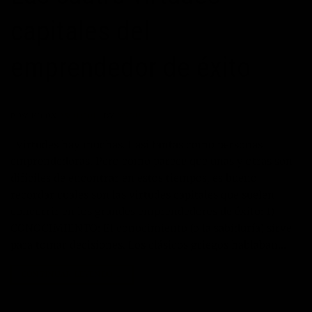
capitales del
emprendedor de éxito
POSTED ON
25/01/2013
BY
MANUEL
Virtudes hay muchas. Casi tantas como personas
emprendedoras. Pero como parece que unas y otras son
difíciles de encontrar en estos tiempos, es bueno
recordar cuales son las virtudes capitales que suelen
concurrir en los grandes emprendedores de éxito: 1)
CONOCIMIENTO: El conocimiento (o la sabiduría) sirve
para tomar decisiones. Los clásicos griegos hablaban…
CONTINUAR LEYENDO
→