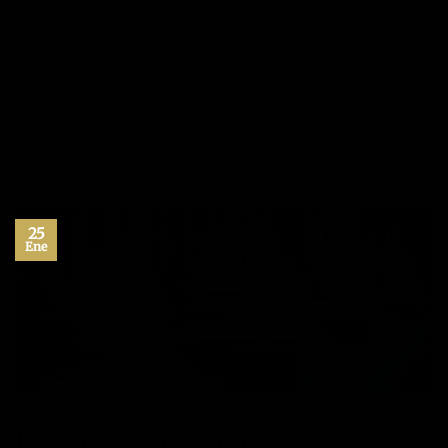
de ellas se encuentra en su obra maestra, La República, y
habla del liderazgo. Para Platón, el buen líder…
CONTINUAR LEYENDO
→
Publicado en
Liderazgo
|
Etiquetado
desarrollo profesional
,
emprendedor
,
empresa
,
Filosofía
3
Comentarios
25
Ene
Las cuatro virtudes