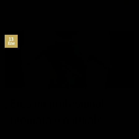
crecimiento personal
,
crisis economica
,
desarrollo personal
,
desarrollo
profesional
,
emprendedores
,
exito
,
habitos positivos
,
maximo potencial
,
motivación
Deje un comentario
13
Ene
¿Eres un profesional
autómata o natural?