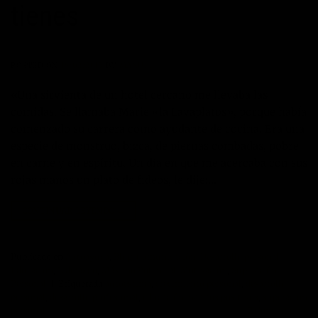
tienes
POSTED ON
18/02/2017
BY
MANUEL
«Una sirvienta de un hotel cercano me llevaba las
comidas. Se llamaba Marie «la Lavaplatos», porque había
comenzado su carrera como ayudante de cocina. Era una
especie de monstruo, bizca, de piernas combadas, pobre
en carne y en espíritu. Un día en que me acercaba con sus
rojas manos un plato de fideos, le dije:…
CONTINUAR LEYENDO
→
Publicado en
Autoayuda
,
Blog
,
Comunicación
,
Desarrollo personal
,
Educación
,
Liderazgo
,
Máximo Potencial
,
Motivación
,
Superación
Personal
|
Etiquetado
autoestima
,
crecimiento personal
,
desarrollo
personal
,
desarrollo profesional
,
educación
,
habitos positivos
,
superacion
personal
2
Comentarios