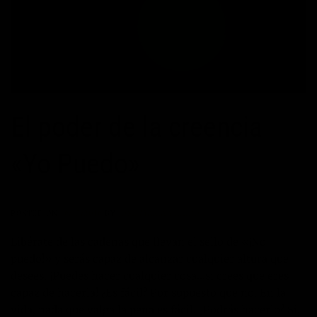
El poder de la creencia
«Yo Puedo»
POSTED ON
16/12/2016
BY
JOSÉ MARÍA VICEDO
Libérate de las cadenas que llevan el sello de «¡No
puedo!» y serás capaz de alcanzar cualquier altura que
desees. ¡Puedes hacer cualquier cosa…si crees que eres
capaz de hacerla! ¿Es fácil? Por supuesto que no. En la
vida, nada que valga la pena es fácil. ¿Podrás hacerlo? Si,