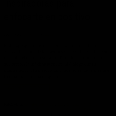
inspiradoras para
enfocarte en positivo
POSTED ON
30/12/2014
BY
ALEJANDRO CORBÍ
El diálogo que mantienes contigo mismo de forma
constante es una de las razones que condiciona tu acción
y la calidad de tus resultados. Por ello, es fundamental
que prestes la máxima atención al diálogo que tú
mantienes con tu mejor aliado, que no es nadie más que
tú mismo. La forma en que te…
CONTINUAR LEYENDO
→
Publicado en
Artículos
,
Autoayuda
,
Citas
,
Comunicación
,
Desarrollo
personal
,
Inspiración
,
Máximo Potencial
,
Motivación
,
Recopilatorios
,
Sin
categoría
,
Superación Personal
|
Etiquetado
autoayuda
,
autoestima
,