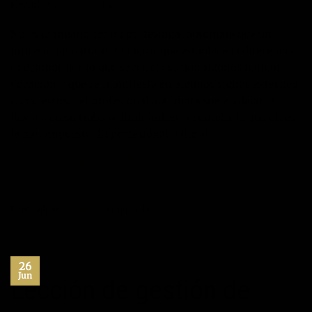
POSTED ON
13/01/2014
BY
MANUEL
No es lo mismo ser un profesional autómata que un
profesional natural. El factor que establece la diferencia
es el amor por lo que se hace; eso que algunos llaman
vocación y que se manifiesta en algunos signos externos
como éstos: -el profesional autómata suele «dejarse
llevar» en su trabajo, limitándose a cumplir lo que otros
le han impuesto. El profesional natural,…
CONTINUAR LEYENDO
→
Publicado en
Actitud
|
Etiquetado
Amor
,
desarrollo profesional
Deje un comentario
26
Jun
Lección de gestión de