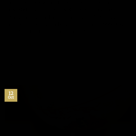
Roberto (San Sebastián de los Reyes). “Focus Planner me
ha ayudado a ver claros mis objetivos en la vida y a
llevarlos a mi día a día” –Clara (Valencia). “Ya hace
muchos años aproximadamente por el año 2000, José
María Vicedo editó un planificador del tiempo…
CONTINUAR LEYENDO
→
Publicado en
Blog
|
Etiquetado
alcanzar el exito
,
blog
,
exito
,
Focus
Planner
,
libros
,
motivación
,
Sorteo
,
superacion personal
2
Comentarios
12
Oct