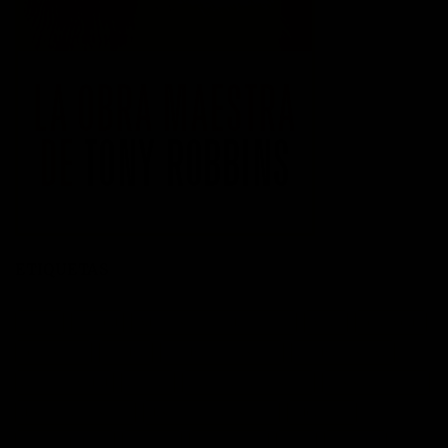
ETIQUETAS
acción
actitud
Administración del tiempo
Amor
autoayuda
autoestima
cambio
cambio empresarial
cambio positivo
competitividad
control
crecimiento personal
crisis economica
desarrollo personal
desarrollo profesional
educación
emprendedores
empresa
entusiasmo
exito
Felicidad