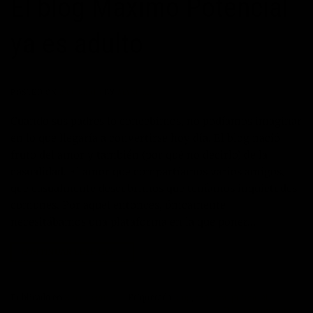
El blog Máximo Potencial
ya es adulto
POSTED ON
23/03/2013
BY
MANUEL
Cuando sus padres lo concebimos, no podíamos imaginar
en lo que llegaría a convertirse hoy día. El blog nació
fruto del amor y también (por qué no decirlo) de la
casualidad. El amor que compartíamos varios amigos,
que casualmente descubrimos que teníamos inquietudes
comunes. Por aquel entonces, únicamente
necesitábamos una plataforma en la que poner…
CONTINUAR LEYENDO
→
Publicado en
Sin categoría
|
Etiquetado
blog
,
maximo potencial
Deje un comentario