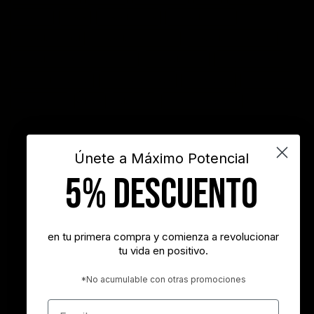
Filosofía
frases
frases bonitas
frases de acción
frases de actitud
frases de inspiración
frases de motivación
frases de motivación personal
frases de éxito
frases positivas
gestión del tiempo
habitos positivos
innovación
inspiración
INSPIRARTE
libros
liderazgo
maximo potencial
motivación
objetivos
sueños
superacion personal
vida
videos
Únete a Máximo Potencial
5% DESCUENTO
"Nunca es demasiado tarde para ser la persona que podrías haber
sido"
- George Eliot
en tu primera compra y comienza a revolucionar
tu vida en positivo.
"Tener éxito es lograr lo que quieres. Ser feliz es querer lo que
logras"
*No acumulable con otras promociones
- Carl Trumbell Hayden
Email