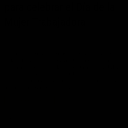
para celebrar el Día de la
Mujer Trabajadora
POSTED ON
08/03/2017
BY
TORAL
“El futuro no está en nuestras manos. No ejercemos
poder sobre él. Sólo nos queda actuar, aquí y ahora.” –
Teresa de Calcuta. “Cuando una puerta de la felicidad se
cierra, otra se abre; pero a menudo miramos tanto
tiempo a la puerta cerrada que no vemos la que ha sido
abierta para nosotros” -Helen Keller….
CONTINUAR LEYENDO
→
Publicado en
Citas
,
Sin categoría
|
Etiquetado
blog
,
citas
,
Día de la
Mujer Trabajadora
,
frases
,
Historia
,
inspiración
Deje un comentario