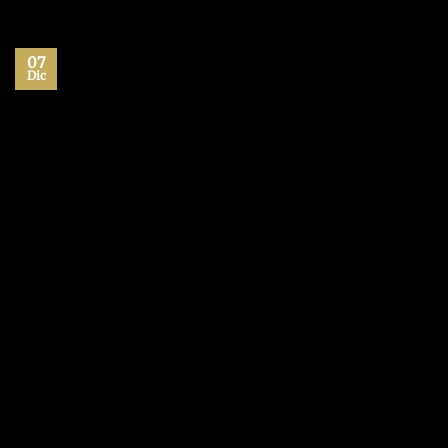
07
Dic
¡12 LIBROS POR UN
COMENTARIO!
POSTED ON
07/12/2016
BY
TORAL
“El gran mérito del Focus Planner es… ¡que funciona!” -