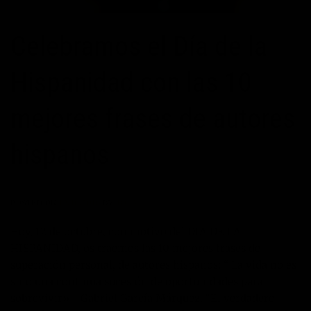
Celebramos el Día de la
Hispanidad con las 10
mejores frases de autores
hispanos
POSTED ON
12/10/2016
BY
TORAL
Hoy, 12 de octubre, con motivo del DÍA DE LA
HISPANIDAD, os traemos las 10 mejores frases de
superación personal, de autores hispanos: “ La vida no es
sino una continua sucesión de oportunidades para
sobrevivir» –Gabriel García Márquez. “El verdadero