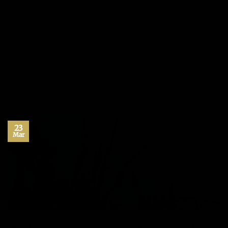
buscador crece y aprende, y descubre que siempre es el
principal responsable de lo que…
CONTINUAR LEYENDO
→
Publicado en
Citas
,
Inspiración
,
Máximo Potencial
,
Motivación
,
Superación Personal
|
Etiquetado
actitud
,
blog
,
frases
,
motivación
,
superacion personal
1
Comentario
23
Mar