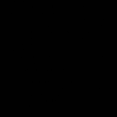
tu vida y sentirte maravillosamente.
-En un segundo puedes decir «Yo puedo», y comenzar a
perseguir tus verdaderos sueños.
-En un segundo puedes tomar una «foto» mental que te
sirva para no olvidar ese instante maravilloso jamás.
-En un segundo puedes dar un beso y demostrar tu amor.
-En un segundo puedes cerrar los ojos y soñar.
-En un segundo puedes tomar la decisión de levantarte si
te has caído.
-En un segundo puedes comunicar tus emociones con
una simple mirada.
-En un segundo puedes causar una gran primera
impresión.
-En un segundo puedes tomar la decisión de empezar a
alimentarte de manera saludable y terminar añadiendo
literalmente décadas a tu vida.
-En un segundo puedes iniciar el proyecto más
maravilloso de tu vida.
-En un segundo puedes olvidar cualquier afrenta.