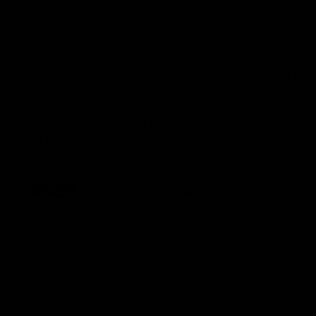
-En un segundo puedes decidir implantar un hábito
positivo o eliminar uno negativo.
-En un segundo puedes dejar de reaccionar y comenzar a
actuar.
-En un segundo puedes sentir la más absoluta felicidad.
Aquí y ahora.
¿No te parece maravilloso todo lo que puede lograrse en
un simple segundo?
Comparte esto:
WhatsApp
Correo electrónico
Más
10 Cosas a eliminar para
EL PLAN DE LOS 50 DÍAS-