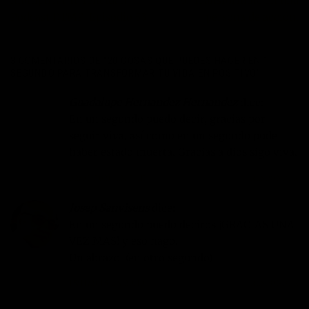
multiplicar tu felicidad –
6.-Transfórmate en una
Podcast DTMP-Episodio 53
persona de acción.
3 COMENTARIOS DE “
20 COSAS QUE PUEDES HACER EN 1
SEGUNDO PARA TRANSFORMAR TU VIDA EN POSITIVO
”
Guadalupe Hernandez Hernandez
dice:
En un segundo puedo decir, gracias por
seguir viva, así como en un segundo pude
haber estado muerta. Gracias a dios sigo viva.
02/07/2020 EN 23:17
RESPONDER
Josep Sanvisens
dice:
En un segundo puedo deciros ¡GRACIAS UNA
VEZ MAS! y eso hago.
Un abrazo. (en otro segundo)
15/11/2015 EN 20:10
RESPONDER