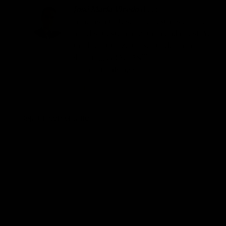
José María Vicedo
dice:
Gracias a ti, Josep, por estar siempre
ahí dispuesto a aportar a cada post. Yo
también utilizo un segundo para
decirte… GRACIAS!!!
Un fuerte abrazo.
17/11/2015 EN 19:21
RESPONDER
Deja un comentario