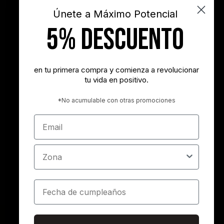
videos
Únete a Máximo Potencial
5% DESCUENTO
"Nunca es demasiado tarde para ser la persona que podrías haber
sido"
- George Eliot
en tu primera compra y comienza a revolucionar
tu vida en positivo.
"Tener éxito es lograr lo que quieres. Ser feliz es querer lo que
logras"
*No acumulable con otras promociones
- Carl Trumbell Hayden
Email
"Es más importante elegir el destino correcto que la velocidad con
la que avanzamos"
Zona
- José María Vicedo
Cumpleaños
Copyright 2013-2026 MÁXIMO POTENCIAL | Todos los derechos