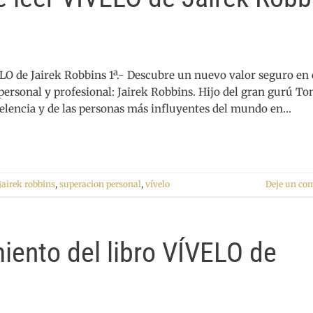
LO de Jairek Robbins 1ª.- Descubre un nuevo valor seguro en 
ersonal y profesional: Jairek Robbins. Hijo del gran gurú To
celencia y de las personas más influyentes del mundo en…
jairek robbins
,
superacion personal
,
vívelo
Deje un co
miento del libro VÍVELO de