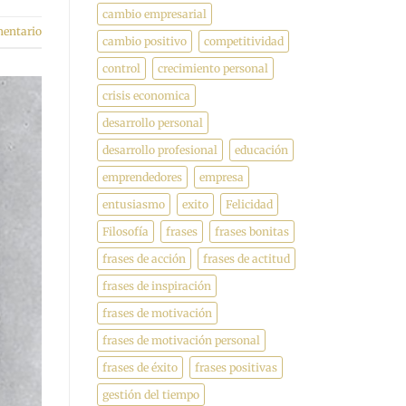
cambio empresarial
mentario
cambio positivo
competitividad
control
crecimiento personal
crisis economica
desarrollo personal
desarrollo profesional
educación
emprendedores
empresa
entusiasmo
exito
Felicidad
Filosofía
frases
frases bonitas
frases de acción
frases de actitud
frases de inspiración
frases de motivación
frases de motivación personal
frases de éxito
frases positivas
gestión del tiempo