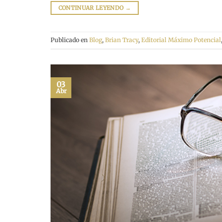
CONTINUAR LEYENDO
→
Publicado en
Blog
,
Brian Tracy
,
Editorial Máximo Potencial
03
Abr