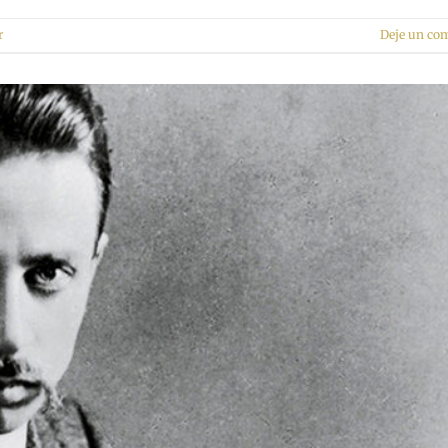
r
Deje un co