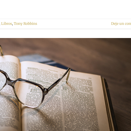
,
Libros
,
Tony Robbins
Deje un co