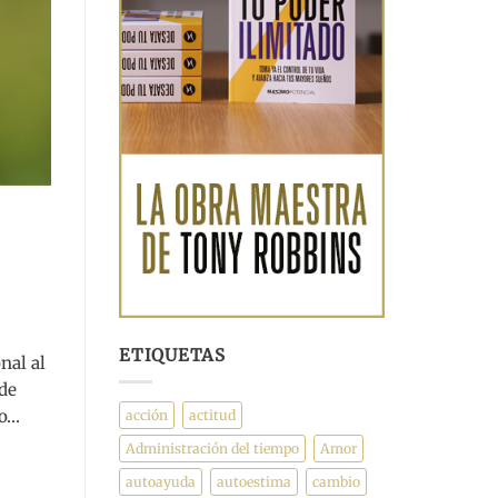
ETIQUETAS
nal al
de
 o…
acción
actitud
Administración del tiempo
Amor
autoayuda
autoestima
cambio