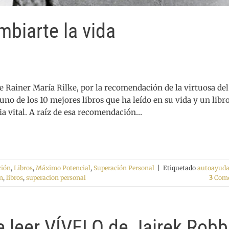
mbiarte la vida
de Rainer María Rilke, por la recomendación de la virtuosa del
o de los 10 mejores libros que ha leído en su vida y un libr
a vital. A raíz de esa recomendación…
ción
,
Libros
,
Máximo Potencial
,
Superación Personal
|
Etiquetado
autoayud
n
,
libros
,
superacion personal
3
Come
e leer VÍVELO de Jairek Robb