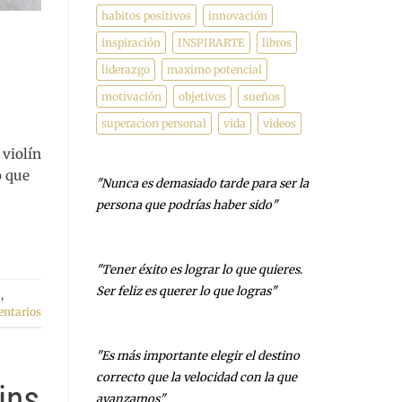
habitos positivos
innovación
inspiración
INSPIRARTE
libros
liderazgo
maximo potencial
motivación
objetivos
sueños
superacion personal
vida
videos
 violín
o que
"Nunca es demasiado tarde para ser la
persona que podrías haber sido"
- George Eliot
"Tener éxito es lograr lo que quieres.
Ser feliz es querer lo que logras"
a
,
ntarios
- Carl Trumbell Hayden
"Es más importante elegir el destino
correcto que la velocidad con la que
ins
avanzamos"