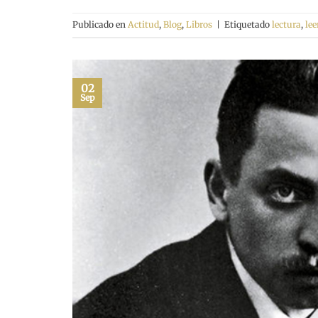
Publicado en
Actitud
,
Blog
,
Libros
|
Etiquetado
lectura
,
lee
02
Sep