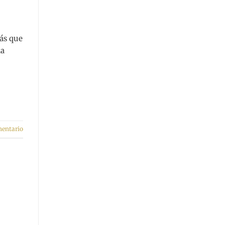
ás que
ha
mentario