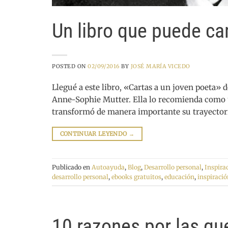
Un libro que puede ca
POSTED ON
02/09/2016
BY
JOSÉ MARÍA VICEDO
Llegué a este libro, «Cartas a un joven poeta» 
Anne-Sophie Mutter. Ella lo recomienda como un
transformó de manera importante su trayectori
CONTINUAR LEYENDO
→
Publicado en
Autoayuda
,
Blog
,
Desarrollo personal
,
Inspira
desarrollo personal
,
ebooks gratuitos
,
educación
,
inspiració
10 razones por las qu