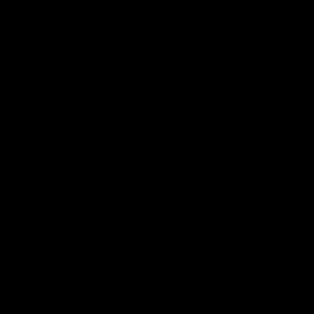
10 de las librerías más
atractivas del mundo.
POSTED ON
09/02/2012
BY
JOSÉ MARÍA VICEDO
Para los amantes de los libros y viajeros que leen este
blog, aquí tenéis una lista con 10 de las librerías más
atractivas del mundo. Todas ellas tienen algo especial,
bien sea por su enfoque, su ubicación, su
establecimiento,… Todo un placer para quienes amamos
el mundo de los libros…1.-La librería Selexyz Bookstore
en Maestricht…
CONTINUAR LEYENDO
→