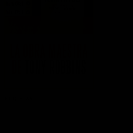
ETIQUETAS
acción
actitud
Administración del tiempo
Amor
autoayuda
autoestima
cambio
cambio empresarial
cambio positivo
competitividad
control
crecimiento personal
crisis economica