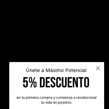
desarrollo personal
desarrollo profesional
educación
emprendedores
empresa
entusiasmo
exito
Felicidad
Filosofía
frases
frases bonitas
frases de acción
frases de actitud
frases de inspiración
frases de motivación
frases de motivación personal
frases de éxito
frases positivas
gestión del tiempo
habitos positivos
innovación
inspiración
INSPIRARTE
libros
liderazgo
maximo potencial
motivación
objetivos
sueños
superacion personal
vida
videos
Únete a Máximo Potencial
5% DESCUENTO
"Nunca es demasiado tarde para ser la persona que podrías haber
sido"
- George Eliot
en tu primera compra y comienza a revolucionar
tu vida en positivo.
"Tener éxito es lograr lo que quieres. Ser feliz es querer lo que