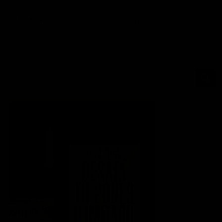
Publicado en
Artículos
,
Educación
,
Libros
|
Etiquetado
desarrollo
profesional
,
inspiración
,
librerias
,
libros
Deje un comentario