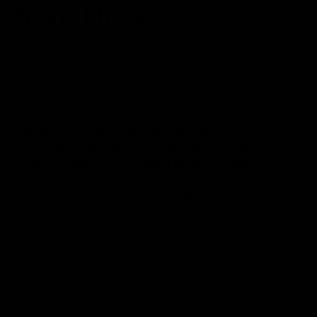
de los libros
POSTED ON
05/02/2013
BY
JOSE MANUEL
Me encanta pensar que sea tan física la metafísica.
Tanto necesita el papel para llegar a sus interesados
descubridores y tanto para esbozar sus reflexiones
filosóficas los que las buscan, que pareciera que la
metafísica fuese una propiedad de algunos libros
extraordinarios que ensalzan el mayor logro del cerebro
humano: pensar. Bien mirado, nada…
CONTINUAR LEYENDO
→
Publicado en
Artículos
,
Educación
,
Libros
,
Máximo Potencial
,
Sin
categoría
|
Etiquetado
gestión del conocimiento
,
librerias
,
libros
Deje un comentario