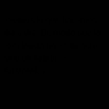
«Somos lo que hacemos
día a día. De modo que la
excelencia no es un acto,
sino un hábito. –
Aristóteles
POSTED ON
17/04/2015
BY
MAXIMOPOTENCIAL
CONTINUAR LEYENDO
→