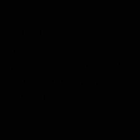
superacion personal
7
Comentarios
«No son las
circunstancias sino tu
opinión sobre ellas lo que
te afecta profundamente.»
– Epiteto
POSTED ON
18/04/2015
BY
MAXIMOPOTENCIAL
CONTINUAR LEYENDO
→