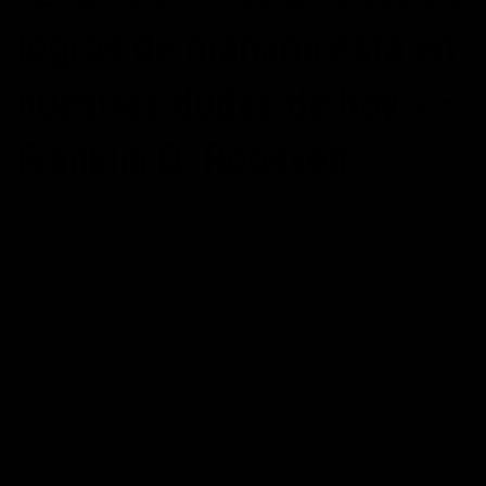
logros de mañana está en
nuestras dudas de hoy.» –
Franklin D. Roosvelt
POSTED ON
02/04/2015
BY
MAXIMOPOTENCIAL
CONTINUAR LEYENDO
→
Publicado en
Citas
,
citas de futuro
,
Franklin D. Roosvelt
,
frases de acción
,
frases de actitud
,
frases de futuro
,
frases de motivación
,
frases de
motivación personal
,
Futuro
|
Etiquetado
cambio
,
dudas
,
exito
,
Franklin D. Roosvelt
,
frases de cambio
,
frases de éxito
,
frases del mañana
,
hoy
,
limite
,
logros
,
mañana
Deje un comentario