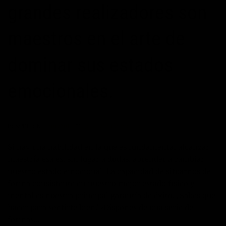
grandes realizadores son
maestros en el arte de
dominar sus estados
emocionales.
POSTED ON
11/06/2016
BY
JOSÉ MARÍA VICEDO
Si hay una habilidad en la que es fundamental alcanzar
maestría esa es, sin lugar a dudas, aprender a cambiar
nuestro estado emocional. La capacidad de situarnos de
forma consistente en nuestro mejor estado físico y
mental es nuestra principal garantía de éxito. ¿Sabes que
hacer para sentirte bien? ¿Dispones de una serie de
formas…