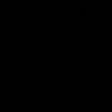
que los días cuenten
POSTED ON
16/04/2016
BY
JOSÉ MARÍA VICEDO
«Muchas personas se limitan a contar sus días, los
grandes realizadores hacen que sus días CUENTEN.» -
José María Vicedo Observa a tu alrededor toda esa
cantidad de personas que simplemente se dedican a
contar sus días. Cuentan los días que faltan para que
llegue el fin de semana, los días que faltan para salir de…
CONTINUAR LEYENDO
→
Publicado en
Artículos
,
Inspiración
,
Productividad
,
Superación Personal
|
Etiquetado
autoayuda
,
autoestima
,
crecimiento personal
,
desarrollo
personal
,
exito
,
habitos positivos
,
inspiración
,
superacion personal
Deje un comentario