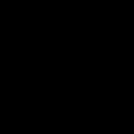
beneficio de un fracaso
POSTED ON
18/04/2015
BY
JOSÉ MARÍA VICEDO
Existe una poderosa dinámica que puede ayudarte a
convertir cualquier revés o tropiezo que sufras en algo de
lo que extraer importantes distinciones de cara a ser
mucho más efectivo en el futuro. El método que voy a
proponerte utilizar está basado en dar respuesta a cinco
sencillas preguntas. Cuando creas que has fracasado en…
CONTINUAR LEYENDO
→
Publicado en
Ante las dificultades
,
Autoayuda
,
Desarrollo personal
,
fracaso
,
Máximo Potencial
,
Superación Personal
|
Etiquetado
autoayuda
,
exito
,
fracaso
,
maximo potencial
,
superacion personal
3
Comentarios