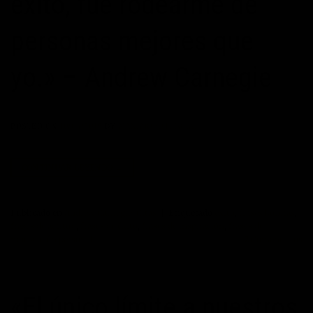
éxito, fue rodearme de
personas mejores que
yo.» – Andrew Carnegie
POSTED ON
10/04/2015
BY
MAXIMOPOTENCIAL
CONTINUAR LEYENDO
→
Publicado en
Andrew Carnegie
,
Citas
|
Etiquetado
exito
,
frases bonitas
,
frases de actitud
,
frases de éxito
,
frases de inspiración
,
frases de
motivación personal
2
Comentarios
«El único límite a nuestros