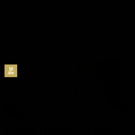
CONTINUAR LEYENDO
→
Publicado en
Autoayuda
,
Blog
,
Desarrollo personal
,
Inspiración
,
Liderazgo
,
Máximo Potencial
,
Superación Personal
|
Etiquetado
autoayuda
,
autoestima
,
crecimiento personal
,
desarrollo personal
,
exito
,
habitos positivos
,
inspiración
,
superacion personal
Deje un comentario
16
Abr
Contar los días o hacer