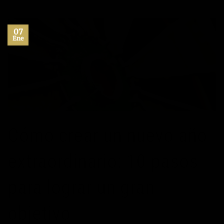
07
Ene
Cómo crear un nuevo año
extraordinario: 10 pasos
para lograr un gran
objetivo