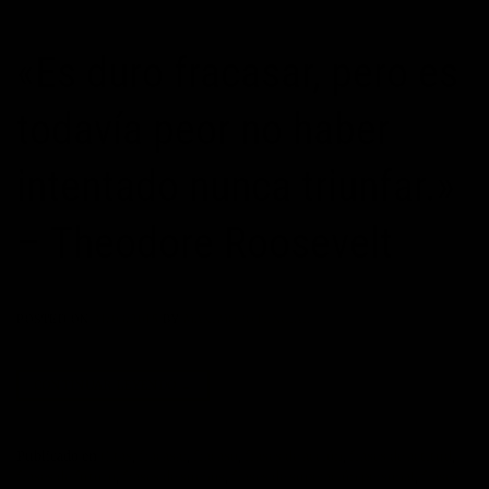
«Es duro fracasar, pero es
todavía peor no haber
intentado nunca triunfar.»
– Theodore Roosevelt
POSTED ON
31/03/2015
BY
MAXIMOPOTENCIAL
CONTINUAR LEYENDO
→
Publicado en
Citas
,
fracasar
,
fracaso
,
frases de acción
,
frases de actitud
,
frases de futuro
,
frases de sueños
,
frases de superación personal
,
frases