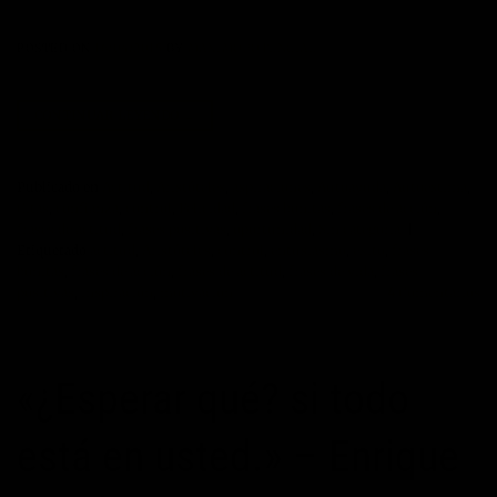
POSTED ON
16/04/2015
BY
MAXIMOPOTENCIAL
CONTINUAR LEYENDO
→
Publicado en
Actitud
,
Aristóteles
,
aspiraciones
,
Autoayuda
,
Autoestima
,
Citas
,
confianza
,
control
,
Felicidad
,
frases bonitas
,
frases de acción
,
frases de actitud
,
frases positivas
,
oportunidad
,
Sin categoría
|
Etiquetado
actitud
,
Aristóteles
,
control
,
entusiasmo
,
exito
,
frases
bonitas
,
frases de acción
,
frases de actitud
,
frases de vida
,
frases
positivas
,
inspiración
,
motivación
4
Comentarios
«¿Esperar qué? si todo
está en usted.» – Enrique