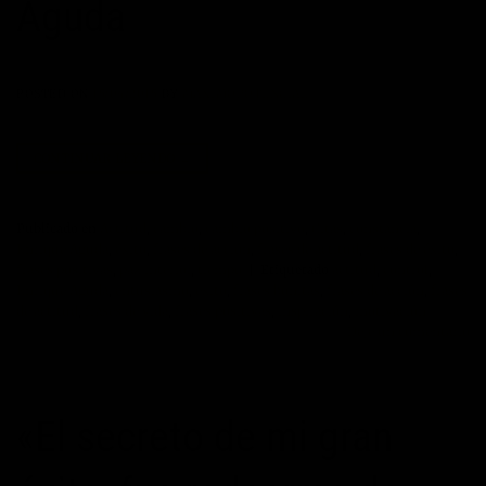
Aguda
POSTED ON
15/04/2015
BY
MAXIMOPOTENCIAL
CONTINUAR LEYENDO
→
Publicado en
Actitud
,
cambio
,
cambio positivo
,
Citas
,
constancia
,
Enrique Aguda
,
éxito
,
frases de acción
,
frases de actitud
,
frases de éxito
,
frases positivas
,
paz interior
,
tiempo
|
Etiquetado
actitud
,
control
,
Enrique Aguda
,
entusiasmo
,
exito
,
frases bonitas
,
frases de acción
,
frases
de actitud
,
frases de vida
,
frases positivas
,
inspiración
,
motivación
Deje un comentario
«El secreto de mi gran