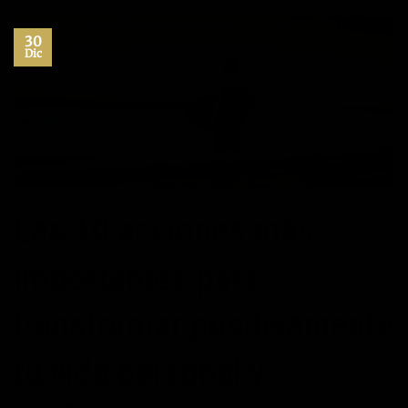
30
Dic
Las 10 acciones más
importantes para
transformar positivamente
tu vida personal y