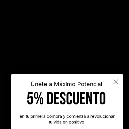
competitividad
control
crecimiento personal
crisis economica
desarrollo personal
desarrollo profesional
educación
emprendedores
empresa
entusiasmo
exito
Felicidad
Filosofía
frases
frases bonitas
frases de acción
frases de actitud
frases de inspiración
frases de motivación
frases de motivación personal
frases de éxito
frases positivas
gestión del tiempo
habitos positivos
innovación
inspiración
INSPIRARTE
libros
liderazgo
maximo potencial
motivación
objetivos
sueños
superacion personal
vida
videos
Únete a Máximo Potencial
5% DESCUENTO
"Nunca es demasiado tarde para ser la persona que podrías haber
sido"
- George Eliot
en tu primera compra y comienza a revolucionar
tu vida en positivo.
"Tener éxito es lograr lo que quieres. Ser feliz es querer lo que