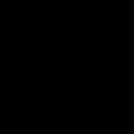
Publicado en
Actitud
,
Citas
,
constancia
,
control
,
Desarrollo personal
,
éxito
,
Felicidad
,
frases bonitas
,
frases célebres
,
frases de actitud
,
frases de
motivación
,
frases de motivación personal
,
frases de superación
personal
,
frases de vida
,
frases positivas
,
Inspiración
,
Motivación
,
oportunidad
,
Sin categoría
|
Etiquetado
actitud
,
control
,
entusiasmo
,
exito
,
frases bonitas
,
frases de acción
,
frases de actitud
,
frases de
Aristóteles
,
frases de vida
,
frases positivas
,
inspiración
,
motivación
Deje un comentario
«El hombre más poderoso,
es aquel que es
totalmente, dueño de sí
mismo.» – Aristóteles