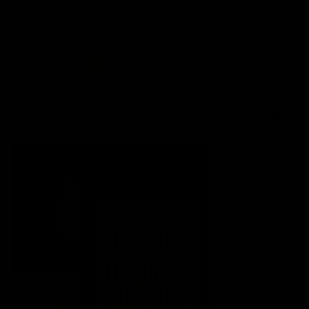
positivas
,
Theodore Roosevelt
|
Etiquetado
exito
,
fracasar
,
fracaso
,
frases de éxito
,
intentar
,
Theodore Roosevelt
,
triunfar
Deje un comentario
1
2
3
4
5
…
7