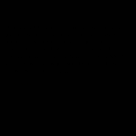
POSTED ON
07/01/2016
BY
JOSÉ MARÍA VICEDO
Durante este último año, en Máximo potencial hemos
querido diseñar una herramienta que permitiese a
cualquier persona optimizar su enfoque y sacar el
máximo jugo al uso de su tiempo. El resultado de ese
esfuerzo ha sido el lanzamiento del FOCUS PLANNER. Ya
son miles las personas que están disfrutando de esta
maravillosa herramienta, y…
CONTINUAR LEYENDO
→
Publicado en
Autoayuda
,
Blog
,
Desarrollo personal
,
Inspiración
,
Máximo
Potencial
,
Motivación
,
Productividad
,
Superación Personal
|
Etiquetado
autoayuda
,
crecimiento personal
,
desarrollo personal
,
exito
,
habitos
positivos
,
inspiración
,
maximo potencial
,
motivación
,
superacion
personal
13
Comentarios