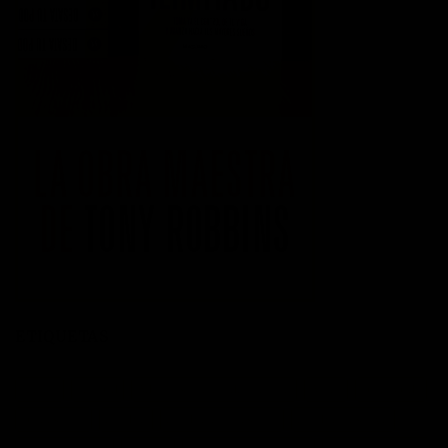
ETIQUETAS
acción
actitud
Administración del tiempo
Amor
autoayuda
autoestima
cambio
cambio empresarial
cambio positivo