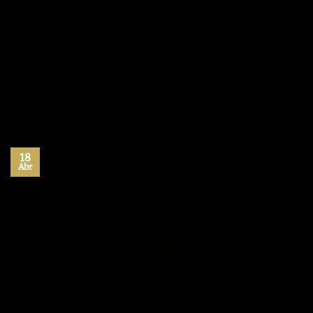
Publicado en
Actitud
,
aspiraciones
,
Autoestima
,
Citas
,
confianza
,
control
,
Epiteto
,
éxito
,
frases bonitas
,
frases célebres
,
frases de acción
,
frases de actitud
,
frases de vida
,
frases positivas
,
Inspiración
,
Motivación
,
paz interior
,
pensamientos
|
Etiquetado
actitud
,
control
,
entusiasmo
,
Epíteto
,
exito
,
frases bonitas
,
frases de acción
,
frases de actitud
,
frases de
vida
,
frases positivas
,
inspiración
,
motivación
Deje un comentario
18
Abr
Cómo extraer el mayor