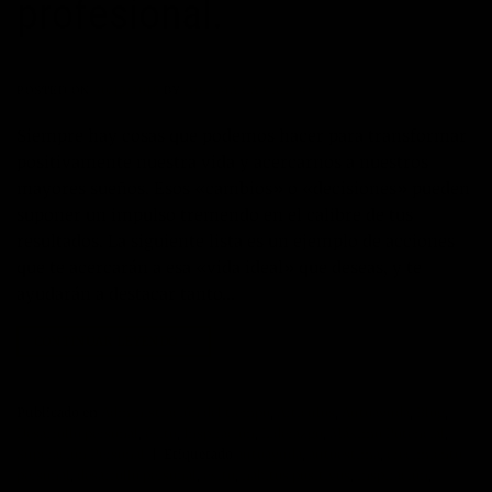
profesional.
POSTED ON
30/12/2015
BY
JOSÉ MARÍA VICEDO
Siempre hay cosas que podemos hacer para transformar
positivamente nuestra vida y acercarnos a nuestros
mayores sueños. Esos «cambios» o «decisiones» pueden
suponer un impulso tremendo en el calibre de tus
resultados. La siguiente lista es un ejemplo de acciones
que te acercarán a esa «vida ideal» que deseas, y te
ayudarán a destacar tanto…
CONTINUAR LEYENDO
→
Publicado en
Administración del tiempo
,
Artículos
,
Autoayuda
,
Blog
,
Desarrollo personal
,
éxito
,
Inspiración
,
Liderazgo
,
Máximo Potencial
,
Superación Personal
|
Etiquetado
autoayuda
,
autoestima
,
crecimiento
personal
,
desarrollo personal
,
exito
,
habitos positivos
,
inspiración
,