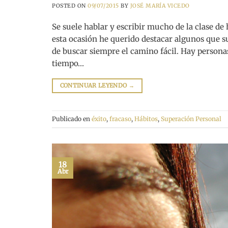
POSTED ON
09/07/2015
BY
JOSÉ MARÍA VICEDO
Se suele hablar y escribir mucho de la clase de
esta ocasión he querido destacar algunos que sue
de buscar siempre el camino fácil. Hay person
tiempo…
CONTINUAR LEYENDO
→
Publicado en
éxito
,
fracaso
,
Hábitos
,
Superación Personal
18
Abr