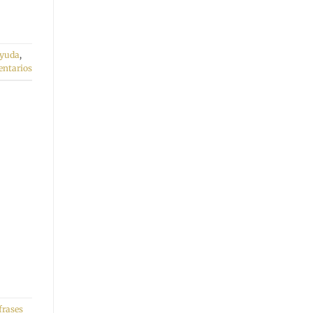
yuda
,
ntarios
frases