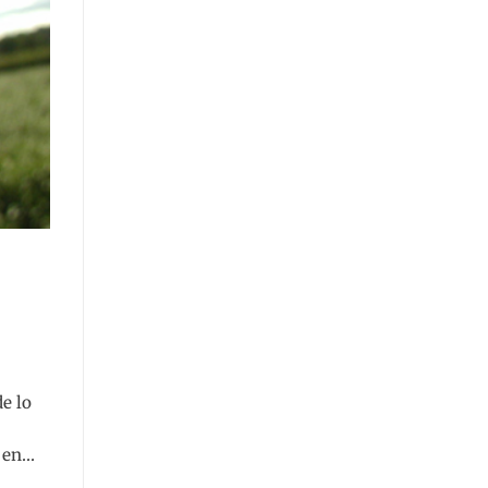
e lo
o en…