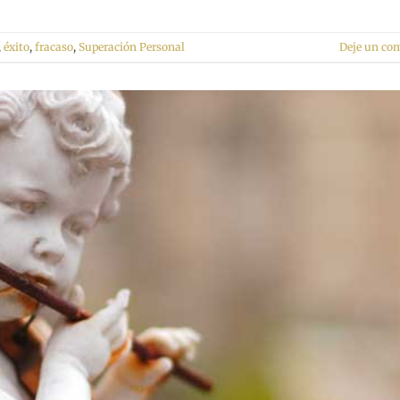
,
éxito
,
fracaso
,
Superación Personal
Deje un co