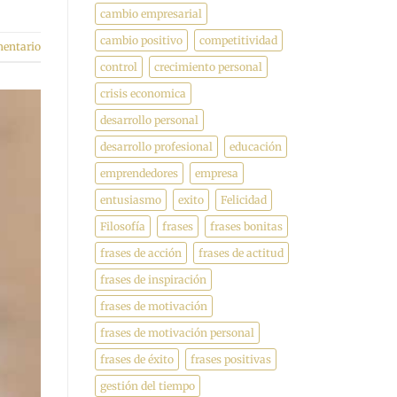
cambio empresarial
cambio positivo
competitividad
mentario
control
crecimiento personal
crisis economica
desarrollo personal
desarrollo profesional
educación
emprendedores
empresa
entusiasmo
exito
Felicidad
Filosofía
frases
frases bonitas
frases de acción
frases de actitud
frases de inspiración
frases de motivación
frases de motivación personal
frases de éxito
frases positivas
gestión del tiempo