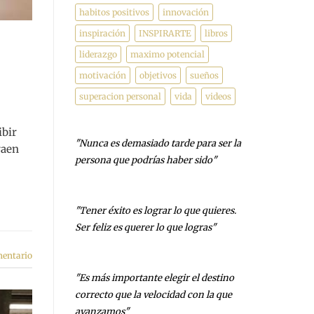
habitos positivos
innovación
inspiración
INSPIRARTE
libros
liderazgo
maximo potencial
motivación
objetivos
sueños
superacion personal
vida
videos
ibir
"Nunca es demasiado tarde para ser la
raen
persona que podrías haber sido"
- George Eliot
"Tener éxito es lograr lo que quieres.
Ser feliz es querer lo que logras"
- Carl Trumbell Hayden
mentario
"Es más importante elegir el destino
correcto que la velocidad con la que
avanzamos"