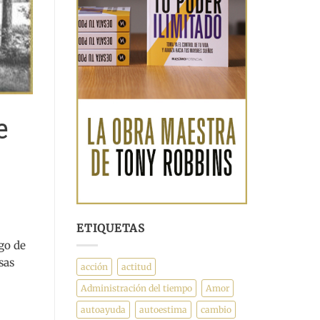
e
ETIQUETAS
go de
sas
acción
actitud
Administración del tiempo
Amor
autoayuda
autoestima
cambio