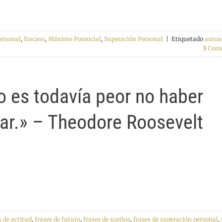
personal
,
fracaso
,
Máximo Potencial
,
Superación Personal
|
Etiquetado
autoa
3
Come
ro es todavía peor no haber
far.» – Theodore Roosevelt
s de actitud
,
frases de futuro
,
frases de sueños
,
frases de superación personal
,