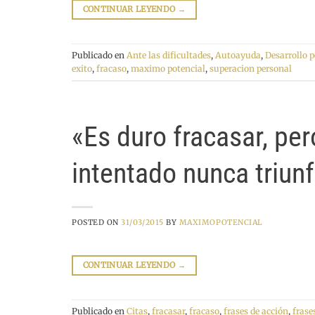
CONTINUAR LEYENDO
→
Publicado en
Ante las dificultades
,
Autoayuda
,
Desarrollo 
exito
,
fracaso
,
maximo potencial
,
superacion personal
«Es duro fracasar, pe
intentado nunca triun
POSTED ON
31/03/2015
BY
MAXIMOPOTENCIAL
CONTINUAR LEYENDO
→
Publicado en
Citas
,
fracasar
,
fracaso
,
frases de acción
,
frase