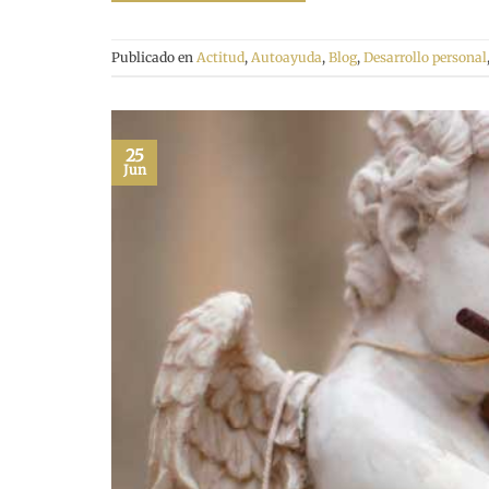
Publicado en
Actitud
,
Autoayuda
,
Blog
,
Desarrollo personal
25
Jun