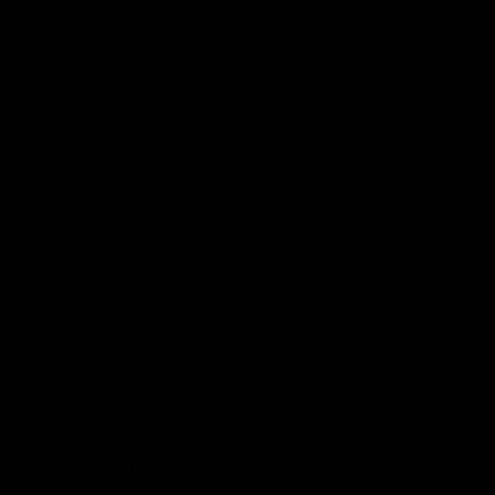
– Epiteto
POSTED ON
18/04/2015
BY
MAXIMOPOTENCIAL
CONTINUAR LEYENDO
→
Publicado en
Actitud
,
aspiraciones
,
Autoestima
,
Citas
,
confianza
,
control
,
Epiteto
,
éxito
,
frases bonitas
,
frases célebres
,
frases de acción
,
frases de actitud
,
frases de vida
,
frases positivas
,
Inspiración
,
Motivación
,
paz interior
,
pensamientos
|
Etiquetado
actitud
,
control
,
entusiasmo
,
Epíteto
,
exito
,
frases bonitas
,
frases de acción
,
frases de actitud
,
frases de
vida
,
frases positivas
,
inspiración
,
motivación
Deje un comentario
«Somos lo que hacemos