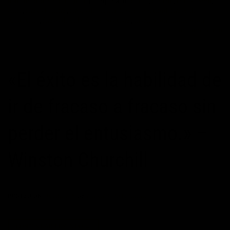
oportunidad
,
Sin categoría
|
Etiquetado
actitud
,
control
,
entusiasmo
,
exito
,
frases bonitas
,
frases de acción
,
frases de actitud
,
frases de
Aristóteles
,
frases de vida
,
frases positivas
,
inspiración
,
motivación
Deje un comentario
«El éxito es la habilidad de
ir de fracaso a fracaso sin
perder el entusiasmo.» –
Winston Churchill
POSTED ON
10/02/2015
BY
MAXIMOPOTENCIAL
CONTINUAR LEYENDO
→