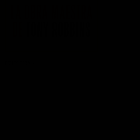
ETIQUETAS
acción
actitud
Administración del tiempo
Amor
autoayuda
autoestima
cambio
cambio empresarial
cambio positivo
competitividad
control
crecimiento personal
crisis economica
desarrollo personal
desarrollo profesional
educación
emprendedores
empresa
entusiasmo
exito
Felicidad
Filosofía
frases
frases bonitas
frases de acción
frases de actitud
frases de inspiración
frases de motivación