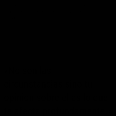
creo que les alcanzará el destino a menos que actúen.
Todo lo que somos es el resultado de lo que hemos
pensado. Si un…
CONTINUAR LEYENDO
→
Publicado en
Blog
,
frases célebres
Deje un comentario
«No son las
circunstancias sino tu
opinión sobre ellas lo que
te afecta profundamente.»