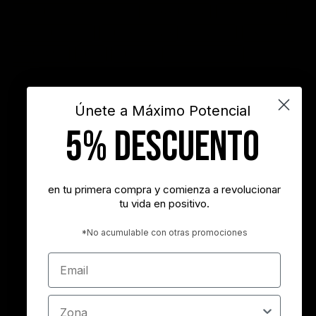
frases de motivación personal
frases de éxito
frases positivas
gestión del tiempo
habitos positivos
innovación
inspiración
INSPIRARTE
libros
liderazgo
maximo potencial
motivación
objetivos
sueños
superacion personal
vida
videos
Únete a Máximo Potencial
5% DESCUENTO
"Nunca es demasiado tarde para ser la persona que podrías haber
sido"
- George Eliot
en tu primera compra y comienza a revolucionar
tu vida en positivo.
"Tener éxito es lograr lo que quieres. Ser feliz es querer lo que
logras"
*No acumulable con otras promociones
- Carl Trumbell Hayden
Email
"Es más importante elegir el destino correcto que la velocidad con
la que avanzamos"
Zona
- José María Vicedo