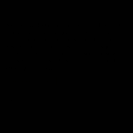
POSTED ON
23/06/2013
BY
ALEJANDRO CORBÍ
“Muchas veces basta una palabra, una mirada, un gesto
para llenar el corazón del que amamos.” “Empieza
transformando todo lo que haces en algo bello para
Dios.” “Si realmente queremos amar, tenemos que
aprender a perdonar.” “El futuro no está en nuestras
manos. No ejercemos poder sobre él. Sólo nos queda
actuar, aquí y ahora.”…
CONTINUAR LEYENDO
→
Publicado en
Citas
,
frases bonitas
,
frases célebres
,
frases de amor
,
frases
positivas
,
Teresa de Calculta
|
Etiquetado
frases de amor
,
frases de
teresa de calcuta
,
frases positivas
,
Teresa de Calcuta
Deje un comentario