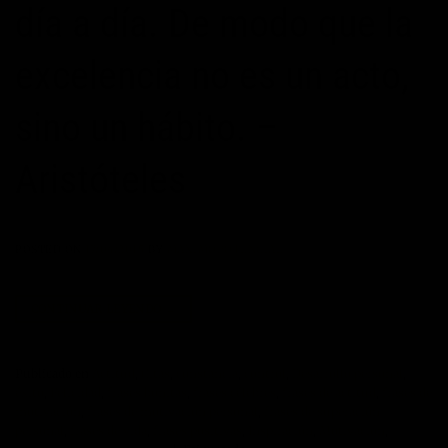
día a día. De modo que la
excelencia no es un acto,
sino un hábito. –
Aristóteles
POSTED ON
17/04/2015
BY
MAXIMOPOTENCIAL
CONTINUAR LEYENDO
→
Publicado en
Actitud
,
Citas
,
constancia
,
control
,
Desarrollo personal
,
éxito
,
Felicidad
,
frases bonitas
,
frases célebres
,
frases de actitud
,
frases de
motivación
,
frases de motivación personal
,
frases de superación
personal
,
frases de vida
,
frases positivas
,
Inspiración
,
Motivación
,