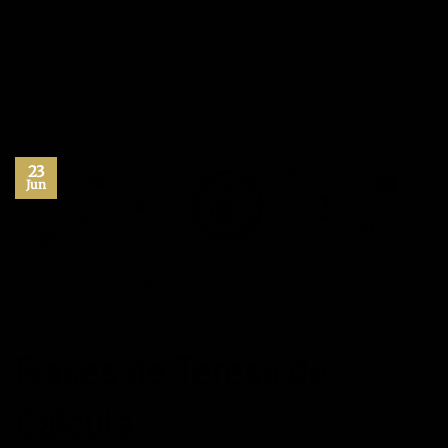
Publicado en
Citas
,
frases bonitas
,
frases célebres
,
frases de éxito
,
frases
positivas
,
Winston Churchill
|
Etiquetado
entusiasmo
,
exito
,
fracaso
,
frases de éxito
,
habilidad
,
Winston Churchill
Deje un comentario
23
Jun
Frases de Teresa de
Calcuta