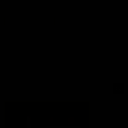
POSTED ON
02/04/2015
BY
MAXIMOPOTENCIAL
CONTINUAR LEYENDO
→
Publicado en
Citas
,
citas de futuro
,
Franklin D. Roosvelt
,
frases de acción
,
frases de actitud
,
frases de futuro
,
frases de motivación
,
frases de
motivación personal
,
Futuro
|
Etiquetado
cambio
,
dudas
,
exito
,
Franklin D. Roosvelt
,
frases de cambio
,
frases de éxito
,
frases del mañana
,
hoy
,
limite
,
logros
,
mañana
Deje un comentario