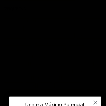
ETIQUETAS
acción
actitud
Administración del tiempo
Amor
autoayuda
autoestima
cambio
cambio empresarial
cambio positivo
competitividad
control
crecimiento personal
crisis economica
desarrollo personal
desarrollo profesional
educación
emprendedores
empresa
entusiasmo
exito
Felicidad
Filosofía
frases
frases bonitas
frases de acción
frases de actitud
frases de inspiración
frases de motivación
frases de motivación personal
frases de éxito
frases positivas
gestión del tiempo
habitos positivos
innovación
inspiración
INSPIRARTE
libros
liderazgo
maximo potencial
motivación
objetivos
sueños
superacion personal
vida
videos
Únete a Máximo Potencial