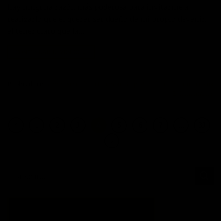
hay ninguna razón más poderosa para invitarme a
realizarlo que el querer ser dueño de mi propio devenir,
el tener claro que la…
CONTINUAR LEYENDO
→
Publicado en
Administración del tiempo
,
Blog
,
Planificación de objetivos
2
Comentarios
1
2
3
4
5
6
7
…
33