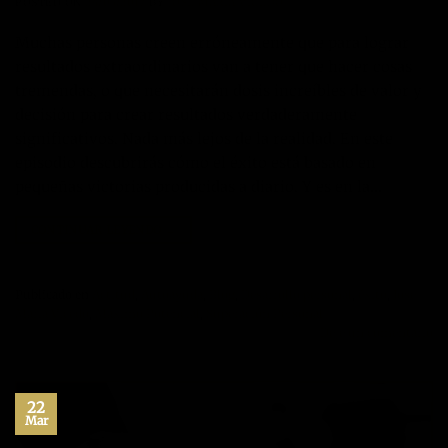
POSTED ON
24/03/2017
BY
JOSÉ MARÍA VICEDO
Muchas personas creen erróneamente que para lograr
resultados extraordinarios van a tener que hacer cosas
tremendas, o que necesitarán dosis increíbles de valor y
decisión para crear resultados verdaderamente
significativos. Nada más lejos de la realidad. En este
episodio descubrirás cómo el éxito está basado en
pequeñas victorias producidas a diario. Y es en la…
CONTINUAR LEYENDO
→
Publicado en
Actitud
,
Autoayuda
,
Blog
,
Desarrollo personal
,
éxito
,
Jose
María Vicedo
,
Máximo Potencial
,
Superación Personal
Deje un comentario
22
Mar