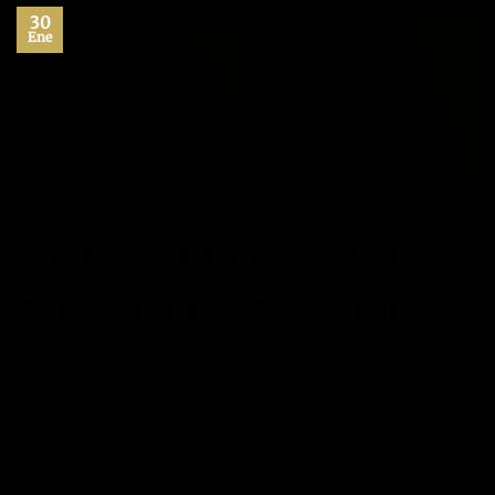
30
Ene
Planifica tu vida o ella lo
hará sin tu consentimiento
POSTED ON
30/01/2017
BY
JOSE MANUEL
Planifica tu vida. ¿Qué podría ocurrir si no lo haces? A la
hora de plantearse uno mismo si debe dedicar un tiempo
de manera consistente a la planificación de su vida, no