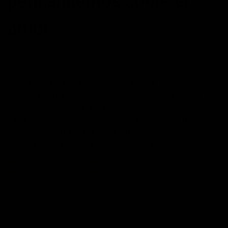
pensamientos sobre el
amor.
POSTED ON
02/02/2017
BY
MANUEL
Ahora, de la mano de Máximo Potencial Ediciones
puedes disfrutar de las mejores 365 citas de amor. El
amor es la necesidad de salir de uno mismo Charles
Baudelaire El amor mueve el mundo. Es, como dice la
cita, la necesidad de trascender de uno mismo y
proyectarse hacia los demás. A veces la cosa…
CONTINUAR LEYENDO
→
Publicado en
Amor
,
Blog
,
frases de amor
Deje un comentario