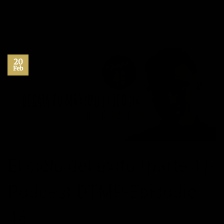
inspiracion
,
Máximo Potencial
,
Superación Personal
|
Etiquetado
autoayuda
,
desarrollo personal
,
Felicidad
,
inspiración
,
superacion
personal
3
Comentarios
20
Feb
El ciclo del éxito (parte 1)-
Podcast DTMP-Episodio
46