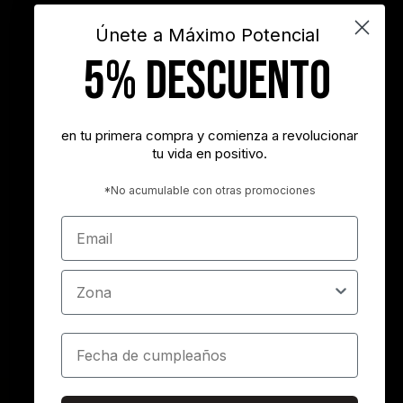
videos
Únete a Máximo Potencial
5% DESCUENTO
"Nunca es demasiado tarde para ser la persona que podrías haber
sido"
- George Eliot
en tu primera compra y comienza a revolucionar
tu vida en positivo.
"Tener éxito es lograr lo que quieres. Ser feliz es querer lo que
logras"
*No acumulable con otras promociones
- Carl Trumbell Hayden
Email
"Es más importante elegir el destino correcto que la velocidad con
la que avanzamos"
Zona
- José María Vicedo
Cumpleaños
Copyright 2013-2026 MÁXIMO POTENCIAL | Todos los derechos