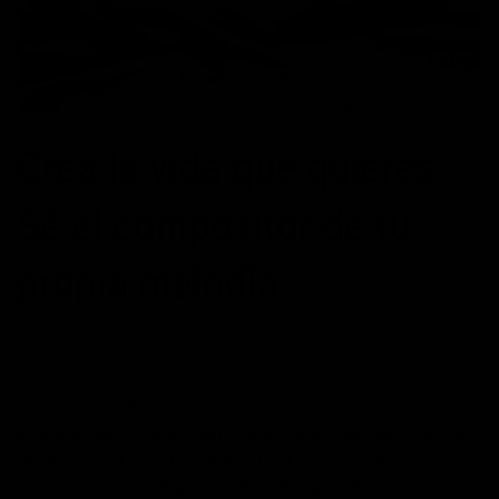
Crea la vida que quieres.
Sé el compositor de tu
propia melodía.
POSTED ON
22/03/2017
BY
JOSÉ MARÍA VICEDO
No me canso de repetir con frecuencia en mis
grabaciones, cursos y seminarios, que muchas personas
desafortunadamente tratan su vida como si fuese un
ensayo general. Malgastan día a día su vida como si