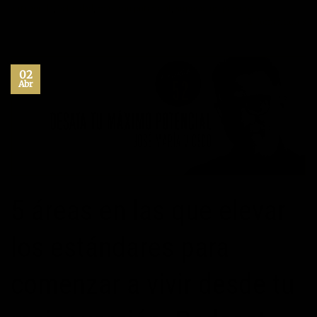
autoayuda
,
Felicidad
,
maximo potencial
,
superacion personal
2
Comentarios
02
Abr
5 áreas en las que elevar
los estándares para
comenzar a vivir desde tu