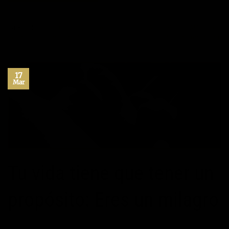
Publicado en
Actitud
,
Blog
,
éxito
,
Felicidad
,
Jose María Vicedo
,
Máximo
Potencial
,
Motivación
,
Podcast
Deje un comentario
17
Mar
Tu vida tiene que tener un
propósito: Eres un milagro