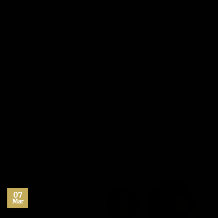
POSTED ON
17/03/2017
BY
JOSÉ MARÍA VICEDO
Cada vez que miro el árbol genealógico de mi familia, no
puedo dejar de sentirme abrumado al contemplar el
innumerable número de antepasados implicados en que
yo esté hoy aquí. Sin duda han tenido que superarse
infinidad de obstáculos para que cada una de esas
personas pudiese ir teniendo descendencia, y está
sobreviviese para que…
CONTINUAR LEYENDO
→
Publicado en
Autoayuda
,
Blog
,
Desarrollo personal
,
Máximo Potencial
,
Motivación
,
Webs interesantes
1
Comentario
07
Mar