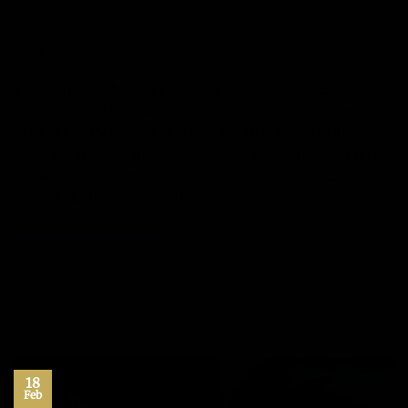
POSTED ON
20/02/2017
BY
JOSÉ MARÍA VICEDO
Ya está disponible el episodio 46 del Podcast DESATA TU
MÁXIMO POTENCIAL. EL CICLO DEL ÉXITO (Parte 1)
PODCAST Nº46 DESATA TU MÁXIMO POTENCIAL En el
episodio de hoy vamos a comenzar a recorrer cada una
de las fases que intervienen en el CICLO DEL ÉXITO. A lo
largo de toda la historia de la…
CONTINUAR LEYENDO
→
Publicado en
Autoayuda
,
Blog
,
Jose María Vicedo
,
Máximo Potencial
,
Motivación
,
Podcast
Deje un comentario
18
Feb