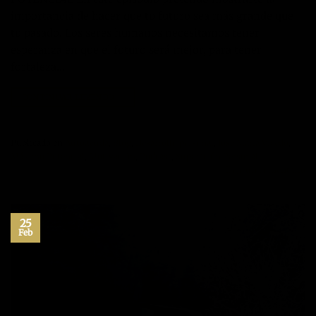
importancia de hacer que tu futuro sea más grande que
tu pasado. Los seres humanos necesitamos tener
esperanza en que el futuro será mejor, para tener
fortaleza…
CONTINUAR LEYENDO
→
Publicado en
Autoayuda
,
Blog
,
Desarrollo personal
,
Jose María Vicedo
,
Máximo Potencial
,
Motivación
,
Podcast
,
Superación Personal
Deje un comentario
25
Feb