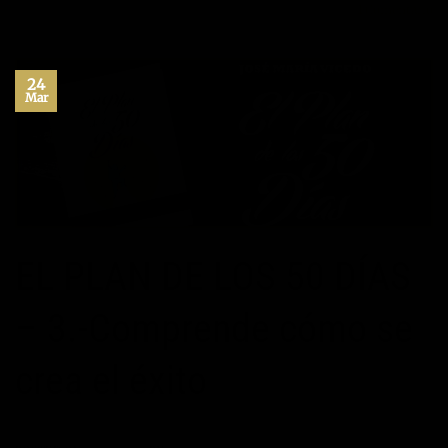
1
Comentario
24
Mar
EL PLAN DE LOS 50 DÍAS
– 3.-Comprende cómo se
crea el éxito