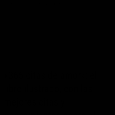
rojas manos un plato de fideos, le dije:…
CONTINUAR LEYENDO
→
Publicado en
Autoayuda
,
Blog
,
Comunicación
,
Desarrollo personal
,
Educación
,
Liderazgo
,
Máximo Potencial
,
Motivación
,
Superación
Personal
|
Etiquetado
autoestima
,
crecimiento personal
,
desarrollo
personal
,
desarrollo profesional
,
educación
,
habitos positivos
,
superacion
personal
2
Comentarios
«365 citas de amor»: el
libro ilustrado, con las
mejores citas y