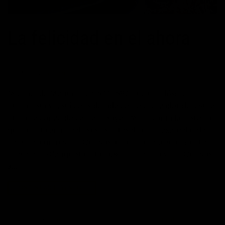
La felicidad en el ahora
POSTED ON
25/02/2017
BY
JOSÉ MARÍA VICEDO
Michael de Montaigne (1533-1592) fue un filósofo
humanista y está considerado como el creador del estilo
literario conocido como ensayo. Me encanta la historia
que cuenta en uno de sus escritos de un filósofo dando
consejo a un rey. -«¿Qué vas a hacer ahora?» preguntó el
filósofo. -«Conquistar Italia,» replicó el rey. -«¿Qué vas
a…
CONTINUAR LEYENDO
→
Publicado en
Autoayuda
,
Blog
,
Desarrollo personal
,
Felicidad
,
Historias