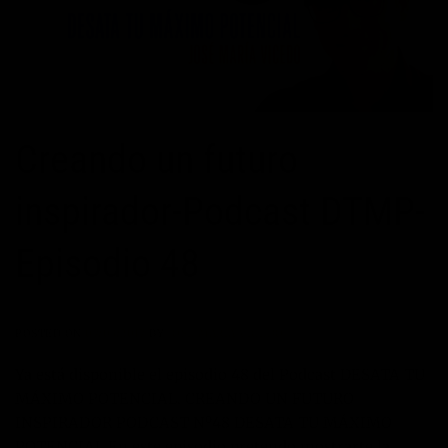
Creando un futuro
inspirador-Podcast DTMP-
Episodio 48
POSTED ON
07/03/2017
BY
JOSÉ MARÍA VICEDO
Ya está disponible el episodio 48 del Podcast DESATA TU
MÁXIMO POTENCIAL. CREANDO UN FUTURO
INSPIRADOR PODCAST Nº48 DESATA TU MÁXIMO
POTENCIAL En este episodio pretendo mostrarte la