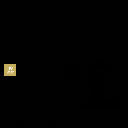
fuesen a tener un tiempo ilimitado de vida por delante.
No son conscientes de que este es su momento, su día,…
CONTINUAR LEYENDO
→
Publicado en
Actitud
,
Autoayuda
,
Blog
,
Desarrollo personal
,
Jose María
Vicedo
,
Máximo Potencial
,
Superación Personal
1
Comentario
19
Mar
Cómo piensan las