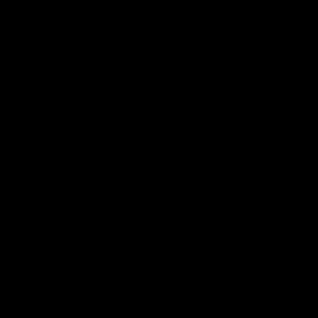
Asume una virtud si no la
tienes
POSTED ON
18/02/2017
BY
MANUEL
«Una sirvienta de un hotel cercano me llevaba las
comidas. Se llamaba Marie «la Lavaplatos», porque había
comenzado su carrera como ayudante de cocina. Era una
especie de monstruo, bizca, de piernas combadas, pobre
en carne y en espíritu. Un día en que me acercaba con sus