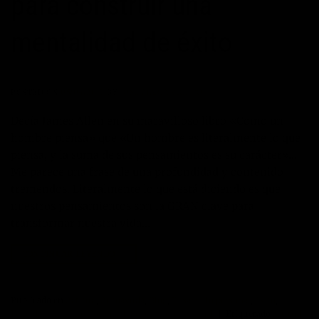
para construir una
mentalidad de éxito
POSTED ON
05/04/2017
BY
JOSÉ MARÍA VICEDO
Decía James Allen en su maravilloso libro «Como un
hombre piensa» que «Un hombre es literalmente lo que
piensa, y la suma de sus pensamientos es su carácter»…
Me parece una frase de una profundidad y contenido
tremendos. Literalmente lo que está diciendo es que
nuestros pensamientos son la GRAN clave para
transformar nuestra vida…
CONTINUAR LEYENDO
→
Publicado en
Actitud
,
Autoayuda
,
Blog
,
Desarrollo personal
,
éxito
,
Felicidad
,
Máximo Potencial
,
Superación Personal
|
Etiquetado
actitud
,