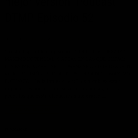
mejor versión -Podcast
DTMP-Episodio 52
POSTED ON
02/04/2017
BY
JOSÉ MARÍA VICEDO
Ya está disponible el episodio 52 del Podcast DESATA TU
MÁXIMO POTENCIAL. 5 ÁREAS EN LAS QUE ELEVAR
LOS ESTÁNDARES PARA COMENZAR A VIVIR DESDE TU
MEJOR VERSIÓN. PODCAST Nº52 DESATA TU MÁXIMO
POTENCIAL Decía James Allen: “Los hombres están
impacientes por mejorar sus circunstancias, pero son
pocos los que están dispuestos a mejorarse a…
CONTINUAR LEYENDO
→
Publicado en
Autoayuda
,
Blog
,
Desarrollo personal
,
Jose María Vicedo
,
Máximo Potencial
,
Motivación
,
Podcast
,
Superación Personal