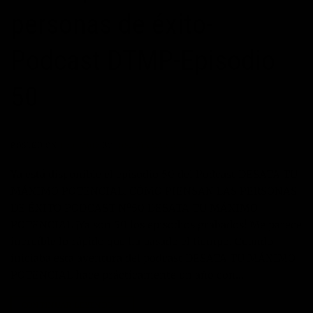
personas de éxito-
Podcast DTMP-Episodio
50
POSTED ON
19/03/2017
BY
JOSÉ MARÍA VICEDO
Ya está disponible el episodio 50 del Podcast DESATA TU
MÁXIMO POTENCIAL. CÓMO PIENSAN LAS PERSONAS
DE ÉXITO PODCAST Nº50 DESATA TU MÁXIMO
POTENCIAL ¡Ya son 50 los episodios grabados! Me parece
increíble lo rápido que ha pasado el tiempo. Cuando
iniciaba esta aventura del podcast DESATA TU MÁXIMO
POTENCIAL hace prácticamente un año con…
CONTINUAR LEYENDO
→