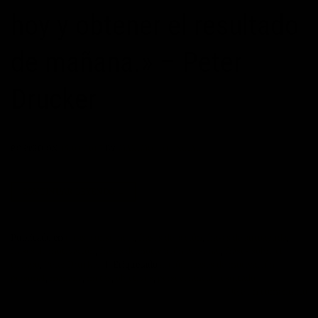
hoy y obtener el resultado
de mañana.» – Peter
Drucker
POSTED ON
15/03/2015
BY
MAXIMOPOTENCIAL
CONTINUAR LEYENDO
→
Publicado en
Citas
,
constancia
,
frases de acción
,
frases de autoayuda
,
frases de motivación
,
frases de motivación personal
,
frases sobre el
tiempo
,
Peter Drucker
|
Etiquetado
acción
,
frases de motivación
personal
,
mañana
,
metas
,
objetivos
,
perseverancia
,
resultado
Deje un comentario