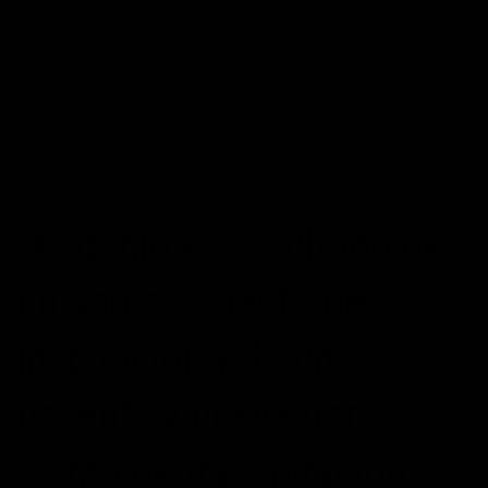
Publicado en
cambio positivo
,
Christian Barnard
,
Citas
,
confianza
,
control
,
frases bonitas
,
frases de acción
,
frases de actitud
,
frases de
autoayuda
,
frases de felicidad
,
frases de futuro
,
frases de liderazgo
,
frases
de motivación
,
frases de motivación personal
,
frases de sueños
,
frases de
superación personal
,
frases de vida
,
frases positivas
,
Futuro
,
pensamientos
|
Etiquetado
Christian Barnard
,
frases de futuro
,
frases
de motivación
,
frases de superacion personal
,
futuro
Deje un comentario
«El genio es resultado de
un uno por ciento de
inspiración y de un
noventa y nueve por
ciento de transpiración.» –