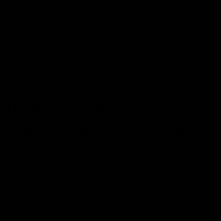
«Al parecer, el éxito es
una cuestión de
perseverar cuando los
demás ya han
renunciado.» – William
Feather
POSTED ON
01/03/2015
BY
ALEJANDRO CORBÍ