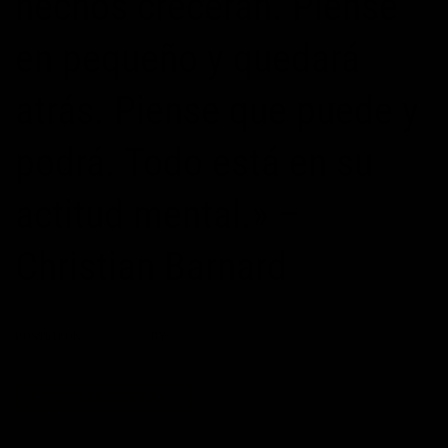
hechos crecerán. Piense
en pequeño y quedará
atrás. Piense que puede y
podrá. Todo está en su
actitud mental.» –
Christian Barnard
POSTED ON
05/02/2015
BY
MAXIMOPOTENCIAL
CONTINUAR LEYENDO
→