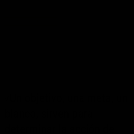
POSTED ON
13/04/2015
BY
MAXIMOPOTENCIAL
CONTINUAR LEYENDO
→
Publicado en
cambio
,
cambio positivo
,
Citas
,
constancia
,
control
,
deseo
,
Felicidad
,
frases bonitas
,
frases de acción
,
frases de actitud
,
frases de
autoayuda
,
frases de felicidad
,
frases de motivación personal
,
Hábitos
,
Inspiración
,
Sin categoría
|
Etiquetado
actitud
,
Calderón de la Barca
,
cambio
,
cambio positivo
,
control
,
Felicidad
,
frases de actitud
,
hábitos
,
inspiración
Deje un comentario
«Un objetivo, una meta, un
blanco, sirven para
determinar la acción de