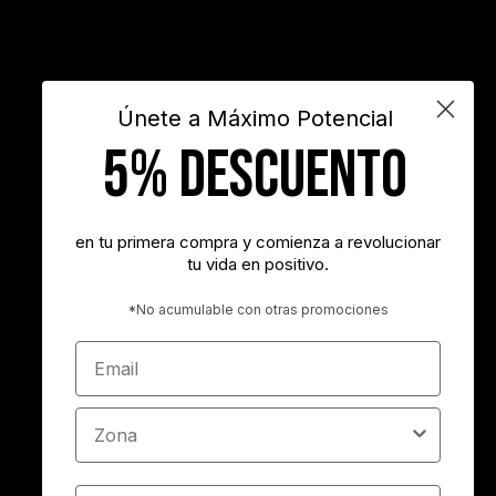
INSPIRARTE
libros
liderazgo
maximo potencial
motivación
objetivos
sueños
superacion personal
vida
videos
Únete a Máximo Potencial
5% DESCUENTO
"Nunca es demasiado tarde para ser la persona que podrías haber
sido"
- George Eliot
en tu primera compra y comienza a revolucionar
tu vida en positivo.
"Tener éxito es lograr lo que quieres. Ser feliz es querer lo que
logras"
*No acumulable con otras promociones
- Carl Trumbell Hayden
Email
"Es más importante elegir el destino correcto que la velocidad con
la que avanzamos"
Zona
- José María Vicedo
Cumpleaños