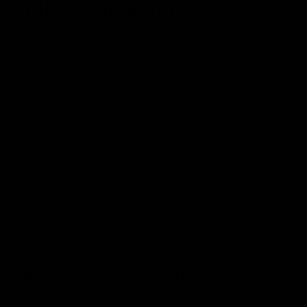
Billie Jean King
POSTED ON
11/02/2015
BY
MAXIMOPOTENCIAL
CONTINUAR LEYENDO
→
Publicado en
Billie Jean King
,
Citas
,
fracasar
,
fracaso
,
frases de acción
,
frases de actitud
,
frases de autoayuda
,
frases de éxito
,
frases de
motivación
,
frases de motivación personal
,
frases de superación
personal
,
Miedo
|
Etiquetado
Billie Jean King
,
campeón
,
campeones
,
frases de motivación
,
frases de motivación personal
,
ganar
,
miedo
,
quitarte el miedo
Deje un comentario
«Piense en grande y sus