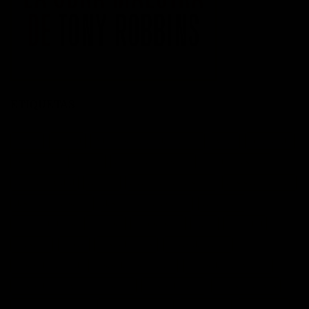
ETIQUETAS
acción
actitud
Administración del tiempo
Amor
autoayuda
autoestima
cambio
cambio empresarial
cambio positivo
competitividad
control
crecimiento personal
crisis economica
desarrollo personal
desarrollo profesional
educación
emprendedores
empresa
entusiasmo
exito
Felicidad
Filosofía
frases
frases bonitas
frases de acción
frases de actitud
frases de inspiración
frases de motivación
frases de motivación personal
frases de éxito
frases positivas
gestión del tiempo
habitos positivos
innovación
inspiración