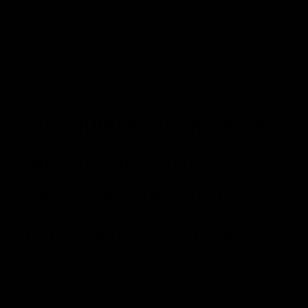
CONTINUAR LEYENDO
→
Publicado en
Citas
,
constancia
,
frases de acción
,
frases de actitud
,
frases
de autoayuda
,
frases de futuro
,
William Feather
1
Comentario
«Cualquiera que no este
cometiendo errores es
que no está intentándolo
lo suficiente.» – Wess
Roberts