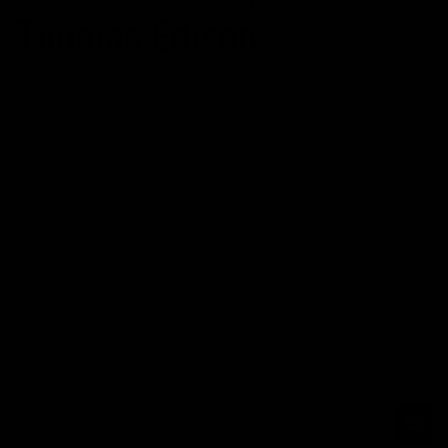
Thomas Edison
POSTED ON
24/01/2015
BY
ALEJANDRO CORBÍ
CONTINUAR LEYENDO
→
Publicado en
Citas
,
frases bonitas
,
frases de acción
,
frases de autoayuda
,
frases de motivación
,
frases de motivación personal
,
frases de sueños
,
frases de superación personal
,
frases de vida
,
frases positivas
,
Thomas
Edison
|
Etiquetado
frases bonitas
,
frases de esfuerzo
,
frases de
inspiración
,
frases de motivación
,
frases de Thomas Edison
,
frases
positivas
Deje un comentario