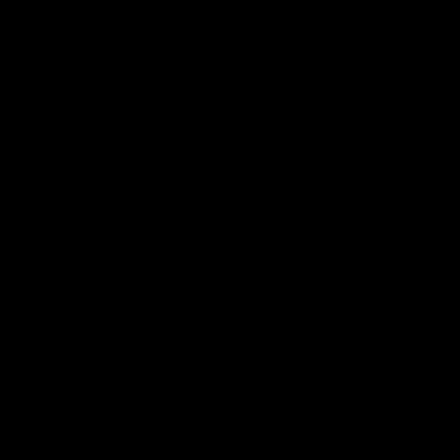
POSTED ON
20/02/2015
BY
MAXIMOPOTENCIAL
CONTINUAR LEYENDO
→
Publicado en
Citas
,
frases bonitas
,
frases de actitud
,
frases de autoayuda
,
frases de motivación
,
Wess Roberts
|
Etiquetado
actitud
,
cambio
,
errores
,
frases bonitas
,
frases de inspiración
,
frases de motivación
personal
,
intentar
,
intento
,
motivación
,
prueba
,
Wess Roberts
Deje un comentario
«Un campeón tiene miedo
de perder. Los demás
tienen miedo de ganar.» –