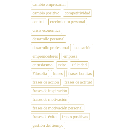
cambio empresarial
cambio positivo
competitividad
control
crecimiento personal
crisis economica
desarrollo personal
desarrollo profesional
educación
emprendedores
empresa
entusiasmo
exito
Felicidad
Filosofía
frases
frases bonitas
frases de acción
frases de actitud
frases de inspiración
frases de motivación
frases de motivación personal
frases de éxito
frases positivas
gestión del tiempo