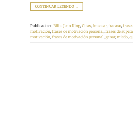
CONTINUAR LEYENDO
→
Publicado en
Billie Jean King
,
Citas
,
fracasar
,
fracaso
,
frase
motivación
,
frases de motivación personal
,
frases de super
motivación
,
frases de motivación personal
,
ganar
,
miedo
,
qu