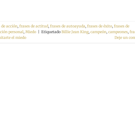
s de acción
,
frases de actitud
,
frases de autoayuda
,
frases de éxito
,
frases de
ación personal
,
Miedo
|
Etiquetado
Billie Jean King
,
campeón
,
campeones
,
fra
itarte el miedo
Deje un co