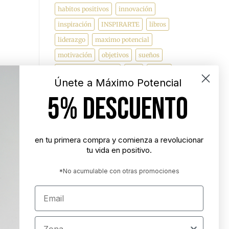
habitos positivos
innovación
inspiración
INSPIRARTE
libros
liderazgo
maximo potencial
motivación
objetivos
sueños
superacion personal
vida
videos
Únete a Máximo Potencial
5% DESCUENTO
"Nunca es demasiado tarde para ser la
persona que podrías haber sido"
- George Eliot
en tu primera compra y comienza a revolucionar
tu vida en positivo.
"Tener éxito es lograr lo que quieres.
Ser feliz es querer lo que logras"
*No acumulable con otras promociones
- Carl Trumbell Hayden
Email
"Es más importante elegir el destino
correcto que la velocidad con la que
Zona
avanzamos"