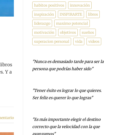
habitos positivos
innovación
inspiración
INSPIRARTE
libros
liderazgo
maximo potencial
motivación
objetivos
sueños
superacion personal
vida
videos
"Nunca es demasiado tarde para ser la
libros
persona que podrías haber sido"
s. Y a
- George Eliot
"Tener éxito es lograr lo que quieres.
Ser feliz es querer lo que logras"
- Carl Trumbell Hayden
mentario
"Es más importante elegir el destino
correcto que la velocidad con la que
avanzamos"