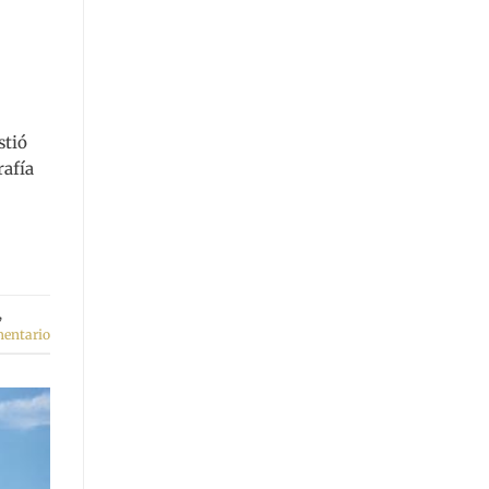
stió
rafía
,
mentario