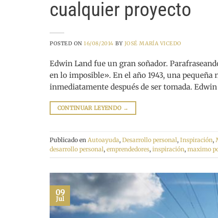
cualquier proyecto
POSTED ON
16/08/2014
BY
JOSÉ MARÍA VICEDO
Edwin Land fue un gran soñador. Parafraseando 
en lo imposible». En el año 1943, una pequeña 
inmediatamente después de ser tomada. Edwin L
CONTINUAR LEYENDO
→
Publicado en
Autoayuda
,
Desarrollo personal
,
Inspiración
,
desarrollo personal
,
emprendedores
,
inspiración
,
maximo po
09
Jul