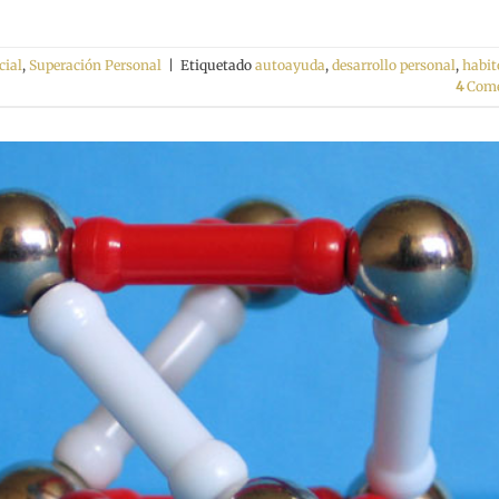
ial
,
Superación Personal
|
Etiquetado
autoayuda
,
desarrollo personal
,
habit
4
Come