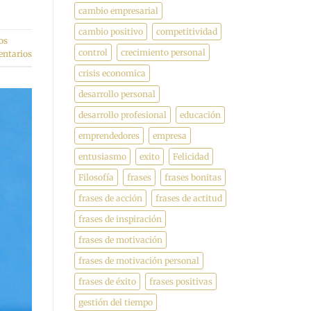
cambio empresarial
cambio positivo
competitividad
os
control
crecimiento personal
ntarios
crisis economica
desarrollo personal
desarrollo profesional
educación
emprendedores
empresa
entusiasmo
exito
Felicidad
Filosofía
frases
frases bonitas
frases de acción
frases de actitud
frases de inspiración
frases de motivación
frases de motivación personal
frases de éxito
frases positivas
gestión del tiempo