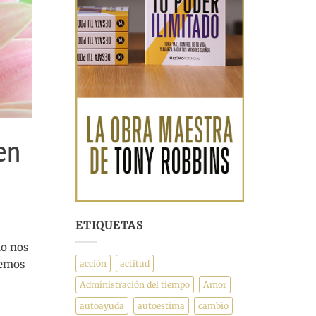
en
ETIQUETAS
do nos
demos
acción
actitud
Administración del tiempo
Amor
autoayuda
autoestima
cambio