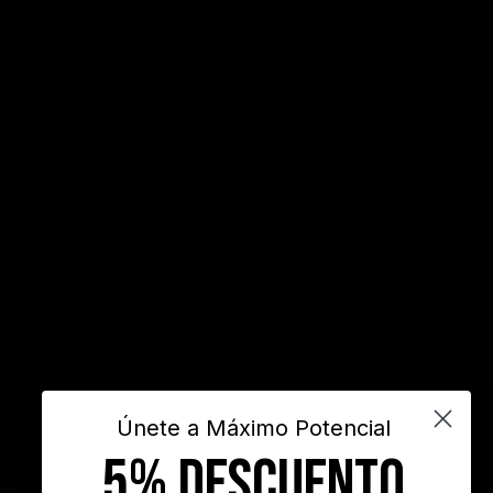
acción
actitud
Administración del tiempo
Amor
autoayuda
autoestima
cambio
cambio empresarial
cambio positivo
competitividad
control
crecimiento personal
crisis economica
desarrollo personal
desarrollo profesional
educación
emprendedores
empresa
entusiasmo
exito
Felicidad
Filosofía
frases
frases bonitas
frases de acción
frases de actitud
frases de inspiración
frases de motivación
frases de motivación personal
frases de éxito
frases positivas
gestión del tiempo
habitos positivos
innovación
inspiración
INSPIRARTE
libros
liderazgo
maximo potencial
motivación
objetivos
sueños
superacion personal
vida
videos
Únete a Máximo Potencial
5% DESCUENTO
"Nunca es demasiado tarde para ser la persona que podrías haber