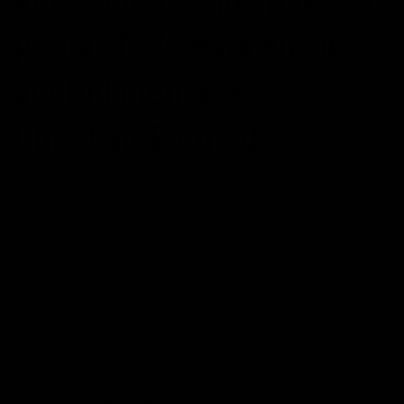
podrá. Todo está en su
actitud mental.» –
Christian Barnard
POSTED ON
05/02/2015
BY
MAXIMOPOTENCIAL
CONTINUAR LEYENDO
→
Publicado en
cambio positivo
,
Christian Barnard
,
Citas
,
confianza
,
control
,
frases bonitas
,
frases de acción
,
frases de actitud
,
frases de
autoayuda
,
frases de felicidad
,
frases de futuro
,
frases de liderazgo
,
frases
de motivación
,
frases de motivación personal
,
frases de sueños
,
frases de
superación personal
,
frases de vida
,
frases positivas
,
Futuro
,
pensamientos
|
Etiquetado
Christian Barnard
,
frases de futuro
,
frases