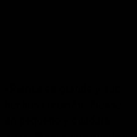
POSTED ON
08/02/2015
BY
MAXIMOPOTENCIAL
CONTINUAR LEYENDO
→
Publicado en
cambio positivo
,
Citas
,
confianza
,
frases bonitas
,
frases de
éxito
,
frases de motivación
,
frases de vida
,
frases positivas
,
Ralph Waldo
Emerson
|
Etiquetado
confianza
,
exito
,
frases de éxito
,
frases de futuro
,
futuro
,
Ralph Waldo Emerson
Deje un comentario
«Piense en grande y sus
hechos crecerán. Piense
en pequeño y quedará
atrás. Piense que puede y