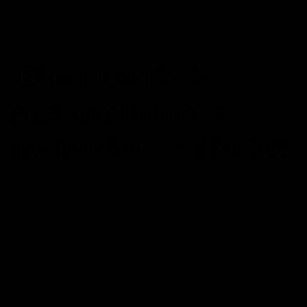
de motivación
,
frases de superacion personal
,
futuro
Deje un comentario
«El mejor modo de
predecir el futuro es
inventándolo.» – Alan Key
POSTED ON
01/02/2015
BY
ALEJANDRO CORBÍ
CONTINUAR LEYENDO
→
Publicado en
Alan Key
,
Citas
,
frases de actitud
,
frases de futuro
,
frases de
vida
,
Futuro
|
Etiquetado
Alan Key
,
frases bonitas
,
frases de futuro
,
futuro
,
inventar
,
predecir
Deje un comentario