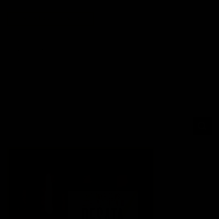
CONTINUAR LEYENDO
→
Publicado en
Citas
,
frases de acción
,
frases de actitud
,
frases de
motivación
,
frases de motivación personal
,
frases sobre el tiempo
,
Futuro
,
M.Scott Peck
,
tiempo
|
Etiquetado
frases de futuro
,
tiempo
,
valorar el tiempo
Deje un comentario