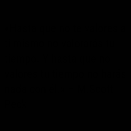
«Hasta que no te valores a
ti mismo no valorarás tu
tiempo. Y hasta que no
valores tu tiempo no harás
nada con él.» – M.Scott
Peck
POSTED ON
01/01/2015
BY
ALEJANDRO CORBÍ