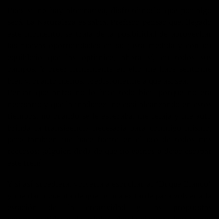
Pues si no hay alternativa, disfrutémoslo que por algo
será. La Naturaleza es sabia. Prefiero pensar que, llegado
este momento, se trata de la posibilidad de aprovechar
las nuevas oportunidades en su justa medida y con un
equilibrio que las optimice, ahora sí, en todos sus
campos. Y creer firmemente en ello me hace sentirme
bien y, cuanto menos, predisponerme a que así sea.
Pensar que antes no lo hice todo bien porque no era
necesario y que la madurez me está alcanzando en estos
tiempos, no cuando se le esperaba, me relaja y me auto
brinda la transigencia necesaria para conmigo mismo,
pero también me hace fuerte en el uso de todos mis
recursos: ¿alguien duda de que no vamos a dejar escapar
este tren?
Y si así sucediera, volvería a escuchar al “Duque Blanco”
y me daría cuenta de que nunca es tarde para volver a la
estación de la creatividad y las propuestas