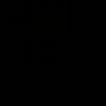
ETIQUETAS
acción
actitud
Administración del tiempo
Amor
autoayuda
autoestima
cambio
cambio empresarial
cambio positivo