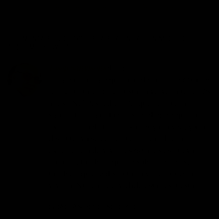
Hoy tengo más ideas nuevas
Con más fuerza que nunca
0 COMENTARIOS DE “
WHERE ARE WE NOW? ¡EN MEDIO DE
TODO, MR. BOWIE!
”
Josep Sanvisens
dice:
Tengo un amigo que cuando cumplió 60 años
le preguntaron: ¿Le gustaria volver a tener 25
años? ¡No! Respodió. ¿Porque no? fué la
siguiente pregunta y respondió: Porque la
experiéncia de tener 25 años ya la viví, ya la
disfruté, ya se como fué. En cambio la
experiéncia de vivir los 60 años es nueva
para mi, también quiero saber como es,
también quiero disfrutarla y me ilusiona
vivirla. Nunca he olvidado esta respuesta.
GRACIAS POR ESCRIBIR