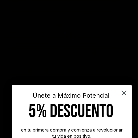
competitividad
control
crecimiento personal
crisis economica
desarrollo personal
desarrollo profesional
educación
emprendedores
empresa
entusiasmo
exito
Felicidad
Filosofía
frases
frases bonitas
frases de acción
frases de actitud
frases de inspiración
frases de motivación
frases de motivación personal
frases de éxito
frases positivas
gestión del tiempo
habitos positivos
innovación
inspiración
INSPIRARTE
libros
liderazgo
maximo potencial
motivación
objetivos
sueños
superacion personal
vida
videos
Únete a Máximo Potencial
5% DESCUENTO
"Nunca es demasiado tarde para ser la persona que podrías haber
sido"
- George Eliot
en tu primera compra y comienza a revolucionar
tu vida en positivo.