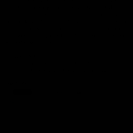
comprometidas y de calidad, donde siempre hay trenes
previstos para cualquiera con suficiente similitud al gran
“Camaleón”, con su constante vigor para innovar y
cambiar de registro: realmente, percibo hoy con claridad
meridiana que siempre ha sido un hombre de vanguardia
a fuerza de crearla, algo digno de considerarle como un
avanzado a su tiempo.
Pero…¿y nosotros?
“Where are we now? Where are we now?
The moment you know, you know, you know…”
Comparte esto:
WhatsApp
Correo electrónico
Más