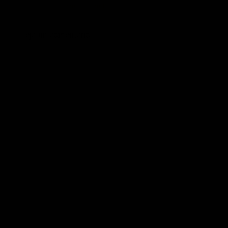
31/03/2013 EN 20:10
RESPONDER
Deja un comentario