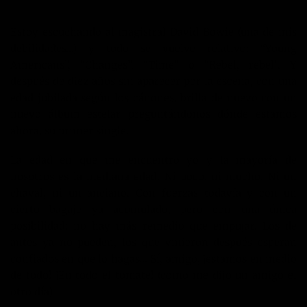
Estoy escuchando al magistral David Bowie (una de mis
debilidades…) y todo se vuelve relativo: “Young
Americans”, “Changes”, “Time” o “Rebel, rebel”. Y
después de diez años sin aparecer por la escena, con una
edad jubilada según los cánones, brilla de nuevo con un
nuevo álbum estelar preguntándonos dónde estamos
ahora, su primer single.
La edad en que me encuentro yo y la mayoría de
nosotros es la mediana edad. Ni poco, ni mucho. Ni un
chaval, ni un anciano. Con fuerzas todavía y con un
cierto bagaje ya acumulado, pero con una única
posibilidad: no hay más remedio que empujar. Los de
antes ya no pueden, los que vinieron después esperan
confiados en que lo hagas… Sí, amigo, ¡estamos en medio
de todo! ¡En todo el tomate! (como me dijo un amigo el
otro día).