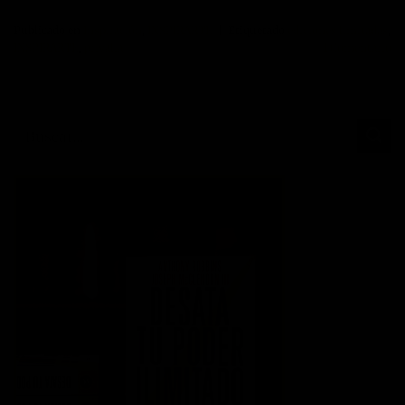
Publicado en
Inspiración
,
INSPIRARTE
|
Etiquetado
ediciones limitadas
,
INSPIRARTE
,
privalia
1
Comentario