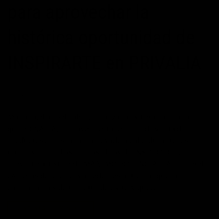
para aprovechar la
histórica oportunidad de
INSPIRARTE en PRIVALIA
POSTED ON
14/04/2014
BY
MANUEL
Mañana, día 15 de abril, finaliza la exitosa campaña
que PRIVALIA, el mayor portal on line de venta de
productos en España, ha llevado a cabo durante los
últimos cinco días con las obras de INSPIRARTE, el
proyecto artístico de MÁXIMO POTENCIAL. A menos de
24 horas del cierre, ya podemos anticipar que la
campaña ha sido un rotundo éxito y que…
CONTINUAR LEYENDO
→