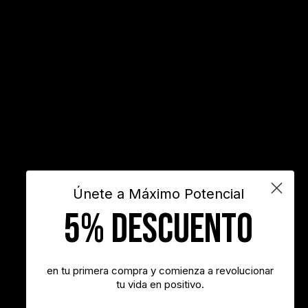
desarrollo personal
desarrollo profesional
educación
emprendedores
empresa
entusiasmo
exito
Felicidad
Filosofía
frases
frases bonitas
frases de acción
frases de actitud
frases de inspiración
frases de motivación
frases de motivación personal
frases de éxito
frases positivas
gestión del tiempo
habitos positivos
innovación
inspiración
INSPIRARTE
libros
liderazgo
maximo potencial
motivación
objetivos
sueños
superacion personal
vida
videos
Únete a Máximo Potencial
5% DESCUENTO
"Nunca es demasiado tarde para ser la persona que podrías haber
sido"
- George Eliot
en tu primera compra y comienza a revolucionar
tu vida en positivo.
"Tener éxito es lograr lo que quieres. Ser feliz es querer lo que