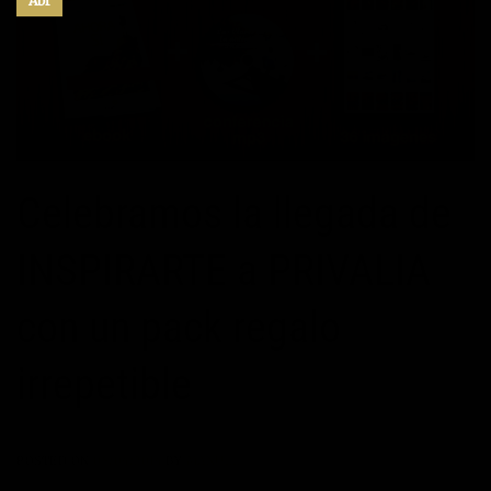
Abr
Celebramos la llegada de
INSPIRARTE a PRIVALIA
con un pack regalo
irrepetible
POSTED ON
08/04/2014
BY
MANUEL