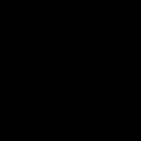
[fusion_builder_container hundred_percent=»yes»
overflow=»visible»][fusion_builder_row]
[fusion_builder_column type=»1_1″
background_position=»left top» background_color=»»
border_size=»» border_color=»» border_style=»solid»
spacing=»yes» background_image=»»
background_repeat=»no-repeat» padding=»»
margin_top=»0px» margin_bottom=»0px» class=»»
id=»» animation_type=»» animation_speed=»0.3″
animation_direction=»left» hide_on_mobile=»no»
center_content=»no» min_height=»none»][wooslider
slide_page=»pack-promocional» slider_type=»slides»
limit=»4″] Como os hemos anunciado, mañana es el día
elegido por PRIVALIA para el lanzamiento de la campaña
INSPIRARTE. Es la primera vez que el gigante de la
ventas…
CONTINUAR LEYENDO
→