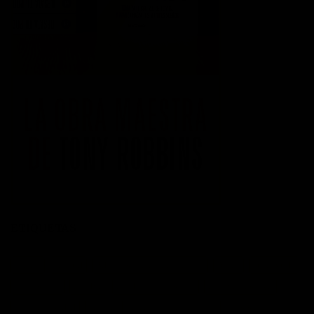
ETIQUETAS
acción
actitud
Administración del tiempo
Amor
autoayuda
autoestima
cambio
cambio empresarial
cambio positivo
competitividad
control
crecimiento personal
crisis economica