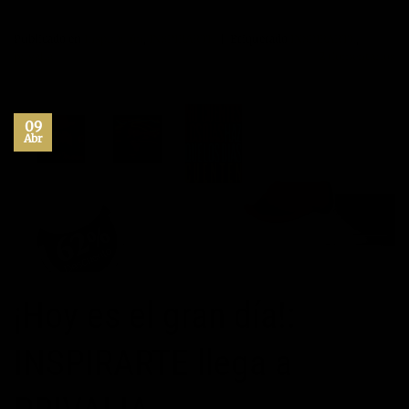
Publicado en
Inspiración
,
INSPIRARTE
|
Etiquetado
INSPIRARTE
,
privalia
2
Comentarios
09
Abr
¡Hoy es el gran día!:
INSPIRARTE llega a