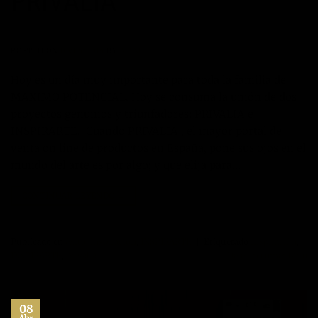
PRIVALIA
POSTED ON
09/04/2014
BY
MANUEL
Hoy es un día muy importante para toda la familia de
MÁXIMO POTENCIAL. Hoy se consuma la unión de dos
proyectos genuinos y triunfadores: PRIVALIA e
INSPIRARTE. Cuando PRIVALIA , el mayor portal de
venta on line de productos en España, pone sus ojos en el
mundo del arte es por algo; y que elija para…
CONTINUAR LEYENDO
→
Publicado en
éxito
,
Inspiración
,
INSPIRARTE
|
Etiquetado
inspiración
,
INSPIRARTE
,
privalia
Deje un comentario
08