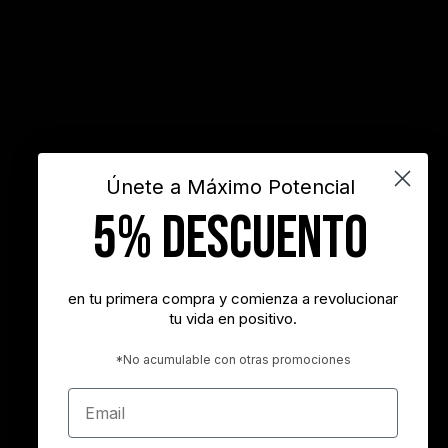
frases de actitud
frases de inspiración
frases de motivación
frases de motivación personal
frases de éxito
frases positivas
gestión del tiempo
habitos positivos
innovación
inspiración
INSPIRARTE
libros
liderazgo
maximo potencial
motivación
objetivos
sueños
superacion personal
vida
videos
Únete a Máximo Potencial
5% DESCUENTO
"Nunca es demasiado tarde para ser la persona que podrías haber
sido"
- George Eliot
en tu primera compra y comienza a revolucionar
tu vida en positivo.
"Tener éxito es lograr lo que quieres. Ser feliz es querer lo que
logras"
*No acumulable con otras promociones
- Carl Trumbell Hayden
Email
"Es más importante elegir el destino correcto que la velocidad con