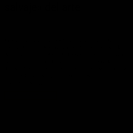
salvaje» del arte
POSTED ON
05/03/2013
BY
JOSE MANUEL
Jackson Pollock (1912-1956) vivió poco, pero pintó
mucho. Murió en New York a los 44 años en un accidente
de coche, pero lo mataron todos sus vicios juntos. Fue un
genio. Se inspiró, fundamentalmente, en parte del arte
de los indios norteamericanos para llegar a su modo más
genuino de expresión, origen del famoso
“Expresionismo…
CONTINUAR LEYENDO
→
Publicado en
Artículos
,
Inspiración
,
Sin categoría
|
Etiquetado
arte
,
calidad de resultados
,
POLLOCK
,
trabajar con pasión
Deje un comentario