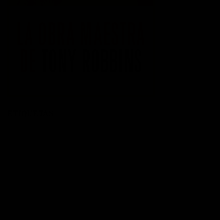
ETIQUETAS
acción
actitud
Administración del tiempo
Amor
autoayuda
autoestima
cambio
cambio empresarial
cambio positivo
competitividad
control
crecimiento personal
crisis economica
desarrollo personal
desarrollo profesional
educación
emprendedores
empresa
entusiasmo
exito
Felicidad
Filosofía
frases
frases bonitas
frases de acción