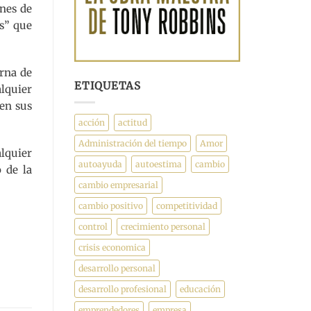
enes de
es” que
erna de
ETIQUETAS
lquier
 en sus
acción
actitud
Administración del tiempo
Amor
alquier
autoayuda
autoestima
cambio
 de la
cambio empresarial
cambio positivo
competitividad
control
crecimiento personal
crisis economica
desarrollo personal
desarrollo profesional
educación
emprendedores
empresa