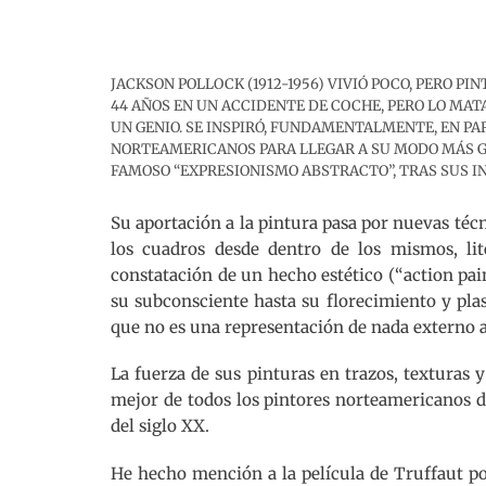
JACKSON POLLOCK (1912-1956) VIVIÓ POCO, PERO P
44 AÑOS EN UN ACCIDENTE DE COCHE, PERO LO MAT
UN GENIO. SE INSPIRÓ, FUNDAMENTALMENTE, EN PAR
NORTEAMERICANOS PARA LLEGAR A SU MODO MÁS G
FAMOSO “EXPRESIONISMO ABSTRACTO”, TRAS SUS IN
Su aportación a la pintura pasa por nuevas técn
los cuadros desde dentro de los mismos, lit
constatación de un hecho estético (“action pain
su subconsciente hasta su florecimiento y pl
que no es una representación de nada externo a
La fuerza de sus pinturas en trazos, texturas 
mejor de todos los pintores norteamericanos de
del siglo XX.
He hecho mención a la película de Truffaut po