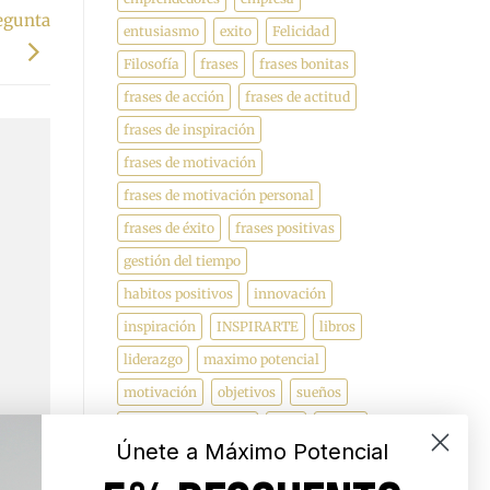
egunta
entusiasmo
exito
Felicidad
Filosofía
frases
frases bonitas
frases de acción
frases de actitud
frases de inspiración
frases de motivación
frases de motivación personal
frases de éxito
frases positivas
gestión del tiempo
habitos positivos
innovación
inspiración
INSPIRARTE
libros
liderazgo
maximo potencial
motivación
objetivos
sueños
superacion personal
vida
videos
Únete a Máximo Potencial