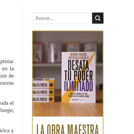
 pintar
 en la
luir de
roceso
duda el
 luego,
órica y