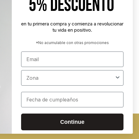
5% DESCUENTO
"Nunca es demasiado tarde para ser la
persona que podrías haber sido"
- George Eliot
en tu primera compra y comienza a revolucionar
tu vida en positivo.
"Tener éxito es lograr lo que quieres.
Ser feliz es querer lo que logras"
*No acumulable con otras promociones
- Carl Trumbell Hayden
Email
"Es más importante elegir el destino
correcto que la velocidad con la que
Zona
avanzamos"
- José María Vicedo
Cumpleaños
ados
Continue