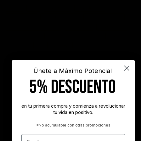
Filosofía
frases
frases bonitas
frases de acción
frases de actitud
frases de inspiración
frases de motivación
frases de motivación personal
frases de éxito
frases positivas
gestión del tiempo
habitos positivos
innovación
inspiración
INSPIRARTE
libros
liderazgo
maximo potencial
motivación
objetivos
sueños
superacion personal
vida
videos
Únete a Máximo Potencial
5% DESCUENTO
"Nunca es demasiado tarde para ser la persona que podrías haber
sido"
- George Eliot
en tu primera compra y comienza a revolucionar
tu vida en positivo.
"Tener éxito es lograr lo que quieres. Ser feliz es querer lo que
logras"
*No acumulable con otras promociones
- Carl Trumbell Hayden
Email