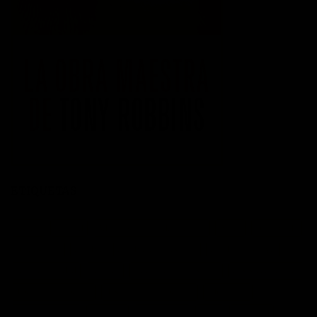
ETIQUETAS
acción
actitud
Administración del tiempo
Amor
autoayuda
autoestima
cambio
cambio empresarial
cambio positivo
competitividad
control
crecimiento personal
crisis economica
desarrollo personal
desarrollo profesional
educación
emprendedores
empresa
entusiasmo
exito
Felicidad