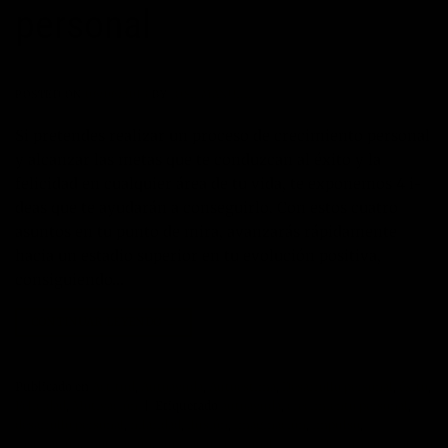
personal
POSTED ON
06/06/2013
BY
JOSE MANUEL
Si pretendes realizar un proceso de crecimiento personal
y alcanzar las metas que te conduzcan al éxito y la
felicidad en cualquier área de tu vida, te exponemos 4 i-
deas que te ayudarán a conseguirlo. Con estos cuatro
asuntos en tu punto de mira, avanzarás rápidamente
hacia un estadio superior en tu evolución positiva,
consiguiendo…
CONTINUAR LEYENDO
→
Publicado en
Actitud
,
Autoayuda
,
Autoestima
,
Desarrollo personal
,
éxito
,
Felicidad
,
Motivación
|
Etiquetado
autoayuda
,
crecimiento personal
,
desarrollo personal
,
hilaridad
,
ilusión
,
imaginación
,
impulso
,
inspiración
,
motivación
,
superacion personal
Deje un comentario