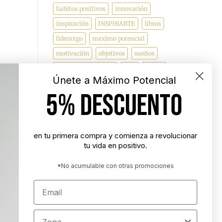
habitos positivos
innovación
inspiración
INSPIRARTE
libros
liderazgo
maximo potencial
motivación
objetivos
sueños
superacion personal
vida
videos
Únete a Máximo Potencial
5% DESCUENTO
"Nunca es demasiado tarde para ser la
persona que podrías haber sido"
- George Eliot
en tu primera compra y comienza a revolucionar
tu vida en positivo.
"Tener éxito es lograr lo que quieres.
Ser feliz es querer lo que logras"
*No acumulable con otras promociones
- Carl Trumbell Hayden
Email
"Es más importante elegir el destino
correcto que la velocidad con la que
Zona
avanzamos"