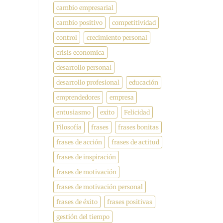
cambio empresarial
cambio positivo
competitividad
control
crecimiento personal
crisis economica
desarrollo personal
desarrollo profesional
educación
emprendedores
empresa
entusiasmo
exito
Felicidad
Filosofía
frases
frases bonitas
frases de acción
frases de actitud
frases de inspiración
frases de motivación
frases de motivación personal
frases de éxito
frases positivas
gestión del tiempo