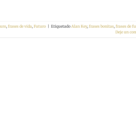
turo
,
frases de vida
,
Futuro
|
Etiquetado
Alan Key
,
frases bonitas
,
frases de f
Deje un co