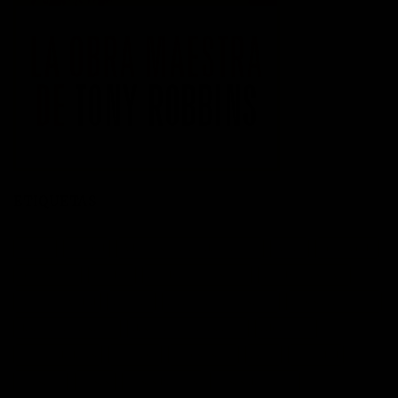
ETIQUETAS
acción
actitud
Administración del tiempo
Amor
autoayuda
autoestima
cambio
cambio empresarial
cambio positivo
competitividad
control
crecimiento personal
crisis economica
desarrollo personal
desarrollo profesional
educación
emprendedores
empresa
entusiasmo
exito
Felicidad
Filosofía
frases
frases bonitas
frases de acción