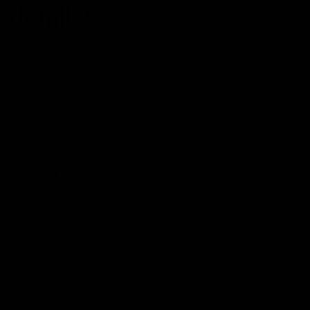
detalles
POSTED ON
12/12/2016
BY
JOSE MANUEL
Sales de una reunión cabizbajo y uno de tus socios os
invita a ti y a otro compañero a escuchar en su coche
música maravillosa, un aria a dos voces en el que se
produce un místico final con la Caballé en delicioso
clímax. Punto y aparte. Respiras emoción, respiras de
otro modo al salir…
CONTINUAR LEYENDO
→
Publicado en
Actitud
,
Blog
,
Educación
,
Felicidad
,
Hábitos
,
Liderazgo
,
Motivación
|
Etiquetado
amistad
,
caballerosidad
,
compañerismo
,
generosidad
,
maximopotencial
Deje un comentario