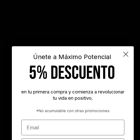
frases de actitud
frases de inspiración
frases de motivación
frases de motivación personal
frases de éxito
frases positivas
gestión del tiempo
habitos positivos
innovación
inspiración
INSPIRARTE
libros
liderazgo
maximo potencial
motivación
objetivos
sueños
superacion personal
vida
videos
Únete a Máximo Potencial
5% DESCUENTO
"Nunca es demasiado tarde para ser la persona que podrías haber
sido"
- George Eliot
en tu primera compra y comienza a revolucionar
tu vida en positivo.
"Tener éxito es lograr lo que quieres. Ser feliz es querer lo que
logras"
*No acumulable con otras promociones
- Carl Trumbell Hayden
Email
"Es más importante elegir el destino correcto que la velocidad con
la que avanzamos"