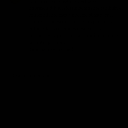
continuamente, estar abiertos es
imprescindible. Afortunadamente también el
conocimiento esta a nuestro abasto, para
mantener nuestra mente en expansión y
enfocar las situaciones desde otras
perspectivas que antes la ignoráncia no nos
permitia percibir.
¡Gracias José manuel!
17/07/2015 EN 12:12
RESPONDER
Deja un comentario