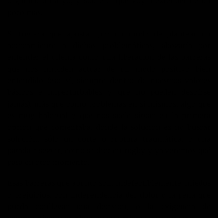
orgánico diría yo, y sobre el que voy a extenderme un
poco más.
Si tuviera que apostar por un modo de plantear un
acercamiento a dichas problemáticas, abogaría por
entender el dilema como una liberación de las barreras
que nos impiden actuar de un modo positivo bien
entendido (eso sí, siempre dentro de nuestros valores
básicos e imperturbables y que no pueden desoírse
jamás), más que como problemas en sí mismos, algo que
es muy habitual y que nos suele situar en la primera
opción que comentaba, donde la solución es no buscar
solución, sólo un corte o ruptura traumática, o una
patada a seguir, como se dice en rugby, y ya veremos qué
pasa en otro momento.
Esas barreras que apunto son, indefectiblemente, miedos
o prejuicios, con independencia del dolor o la pena que
pueda conllevar una decisión, o la exigencia de