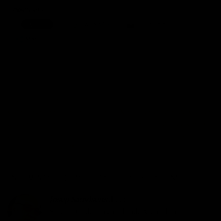
Comparte esto:
WhatsApp
Correo electrónico
Más
«Lo más importante de la
vida no es la situación en la
«No mires de donde vienes,
que estamos sino la
sino a donde vas.» –
dirección hacia la cuál nos
Anónimo
movemos.» – O. W. Holmes
UN COMENTARIO DE “
APUESTA POR LA LIBERACIÓN
”
Josep Sanvisens
dice:
Si, el mundo ha cambiado y cambia