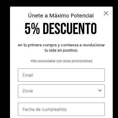
motivación
objetivos
sueños
superacion personal
vida
videos
Únete a Máximo Potencial
5% DESCUENTO
"Nunca es demasiado tarde para ser la persona que podrías haber
sido"
- George Eliot
en tu primera compra y comienza a revolucionar
tu vida en positivo.
"Tener éxito es lograr lo que quieres. Ser feliz es querer lo que
logras"
*No acumulable con otras promociones
- Carl Trumbell Hayden
Email
"Es más importante elegir el destino correcto que la velocidad con
la que avanzamos"
Zona
- José María Vicedo
Cumpleaños