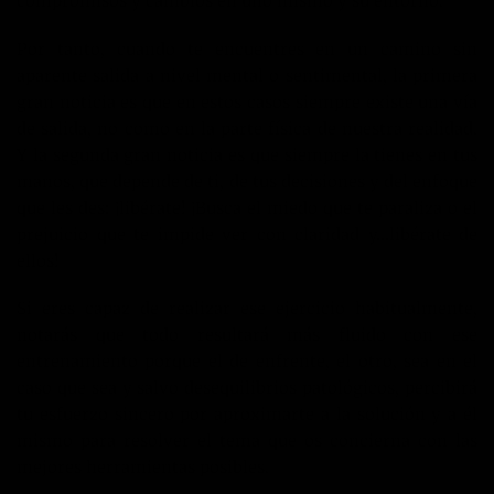
compromisos y cambios en uno mismo y su entorno.
Por tanto, cuando te encuentres en un camino sin
aparente salida a nivel mental o sentimental, la primera
gran noticia es que en estos casos siempre existe una vía
de salida, no como en la parte física de nuestra realidad.
Y la segunda gran noticia es que siempre la tienes en tus
manos, que depende de ti, de tus decisiones y del enfoque
que les des: ¡libérate! ¡Busca el miedo que te paraliza o el
prejuicio que te impide ver con claridad y…libérate de
ellos!
Si eres capaz de realizar ese ejercicio habitualmente,
notarás que todo resultará más fluido con ese
entrenamiento porque el de enfrente, el otro, sea en el
caso que sea y salvo desequilibrios patológicos, percibirá
tu esfuerzo sincero por aproximarte a la solución y a él
mismo para resolver el tema que os concierna con las
mejores herramientas posibles.