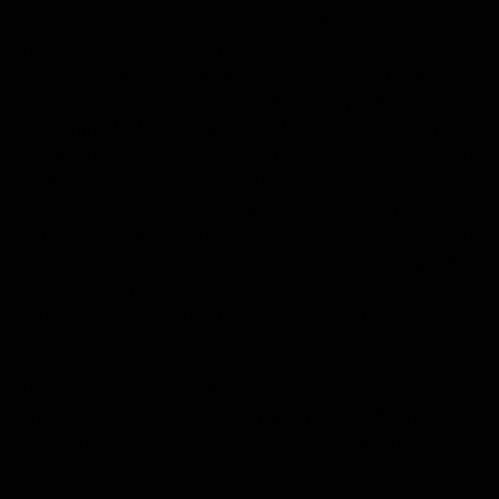
Por poner un ejemplo, en el caso de la educación de los
hijos no pueden ofuscarnos nuestros sueños para con
ellos, pues la exigencia quizás sería excesiva y, además,
no cuentan con sus sueños…; o bien no podemos olvidar
que el mundo de hoy ha cambiado mucho en esos treinta
años de diferencia y que, probablemente, hay cosas que
son también prioritarias en su formación y que se alejan
de nuestros cánones. Y con ello quiero decir que para
conseguir llegar a ellos y resolver su motivación, que
sería el tema a tratar en ese asunto, las calles que hay
tomar no son las que uno ha transitado antes, por
grandes avenidas inigualables en belleza y dimensión
que nos parezcan las que recorrimos nosotros.
Apostemos por estar abiertos a la hora de enfocar una
situación, apostemos por la liberación de miedos y
prejuicios y las vías de salida se presentarán claras y
grandes.