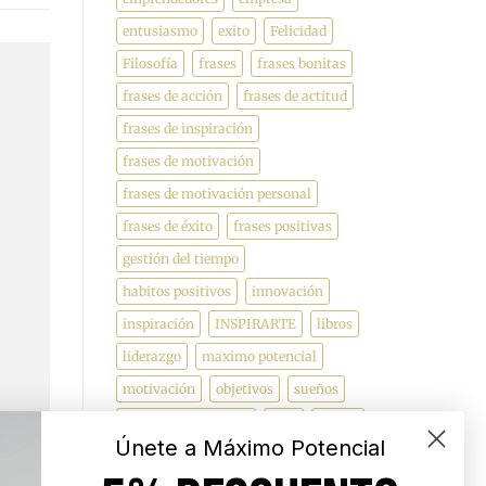
entusiasmo
exito
Felicidad
Filosofía
frases
frases bonitas
frases de acción
frases de actitud
frases de inspiración
frases de motivación
frases de motivación personal
frases de éxito
frases positivas
gestión del tiempo
habitos positivos
innovación
inspiración
INSPIRARTE
libros
liderazgo
maximo potencial
motivación
objetivos
sueños
superacion personal
vida
videos
Únete a Máximo Potencial