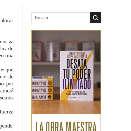
valorar
enos ya
dicarle
 en una
tiz que
cio de
mo por
éramos?
iésemos
 fuerza
pende,