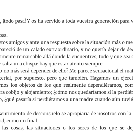
o, ¡todo pasa! Y os ha servido a toda vuestra generación para 
osa.
estos amigos y ante una respuesta sobre la situación más o m
areció de un calado extraordinario, y no quería dejar de de
iamente remarcable allá donde la encuentres, todo y que sea
 salta una chispa: hay que estar atento siempre.
nto no más será depender de ello? Me parece sensacional el ma
erial, por supuesto, pero que también. Hagamos un ejerci
mos los objetos de los que realmente dependiéramos, co
era cobijo y alojamiento; ¿cómo nos quedaríamos si la perdi
lo, ¿qué pasaría si perdiéramos a una madre cuando aún tuv
entimiento de desconsuelo se apropiaría de nosotros con la
dad, como un final…
 las cosas, las situaciones o los seres de los que se de