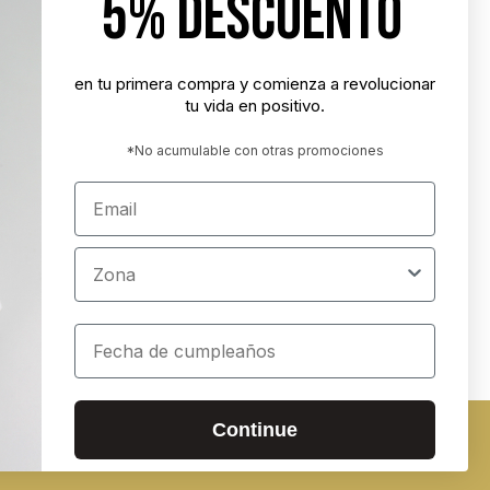
5% DESCUENTO
"Nunca es demasiado tarde para ser la
persona que podrías haber sido"
- George Eliot
en tu primera compra y comienza a revolucionar
tu vida en positivo.
"Tener éxito es lograr lo que quieres.
Ser feliz es querer lo que logras"
*No acumulable con otras promociones
- Carl Trumbell Hayden
Email
"Es más importante elegir el destino
correcto que la velocidad con la que
Zona
avanzamos"
- José María Vicedo
Cumpleaños
ados
Continue