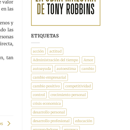
e valor
 en las
menos y
ndo las
ETIQUETAS
ersonas
irecta,
acción
actitud
n, tan
Administración del tiempo
Amor
autoayuda
autoestima
cambio
cambio empresarial
cambio positivo
competitividad
control
crecimiento personal
crisis economica
desarrollo personal
desarrollo profesional
educación
os
emprendedores
empresa