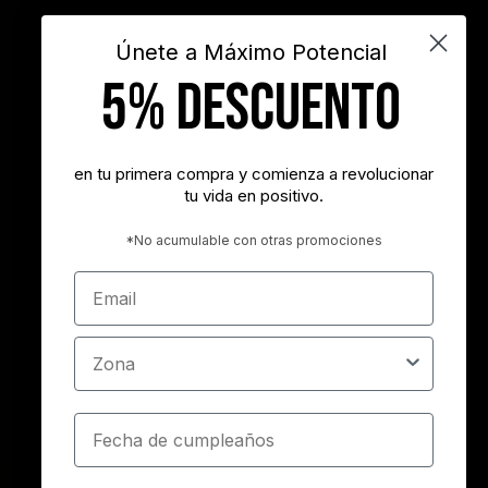
videos
Únete a Máximo Potencial
5% DESCUENTO
"Nunca es demasiado tarde para ser la persona que podrías haber
sido"
- George Eliot
en tu primera compra y comienza a revolucionar
tu vida en positivo.
"Tener éxito es lograr lo que quieres. Ser feliz es querer lo que
logras"
*No acumulable con otras promociones
- Carl Trumbell Hayden
Email
"Es más importante elegir el destino correcto que la velocidad con
la que avanzamos"
Zona
- José María Vicedo
Cumpleaños