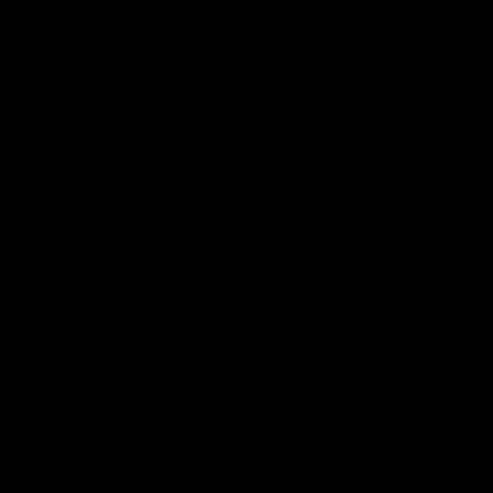
A continuación recogemos una selección con 10 frases
de amor. – Te quiero no por lo que eres, sino por lo que
soy yo cuando estoy contigo. – El tiempo es demasiado
lento para los que esperan, demasiado rápido para los que
temen, demasiado largo para los que lamentan,
demasiado corto para los que…
CONTINUAR LEYENDO
→
Publicado en
Citas
,
Felicidad
,
Hábitos
,
Inspiración
,
Poemas
,
Poesía
,
Recopilatorios
,
Recursos
|
Etiquetado
Amor
,
enamorados
,
frases de
amor
,
frases para enamorados
,
inspiración
,
san valentin
1
Comentario