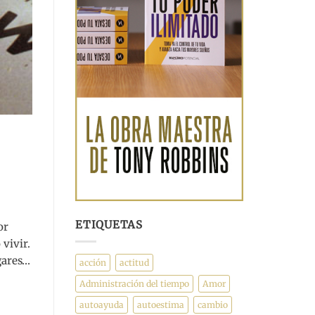
ETIQUETAS
or
 vivir.
gares…
acción
actitud
Administración del tiempo
Amor
autoayuda
autoestima
cambio