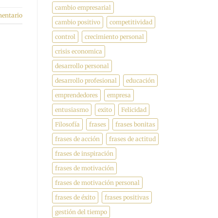
cambio empresarial
mentario
cambio positivo
competitividad
control
crecimiento personal
crisis economica
desarrollo personal
desarrollo profesional
educación
emprendedores
empresa
entusiasmo
exito
Felicidad
Filosofía
frases
frases bonitas
frases de acción
frases de actitud
frases de inspiración
frases de motivación
frases de motivación personal
frases de éxito
frases positivas
gestión del tiempo