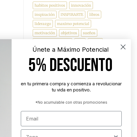
habitos positivos
innovación
inspiración
INSPIRARTE
libros
liderazgo
maximo potencial
motivación
objetivos
sueños
superacion personal
vida
videos
Únete a Máximo Potencial
5% DESCUENTO
"Nunca es demasiado tarde para ser la
persona que podrías haber sido"
- George Eliot
en tu primera compra y comienza a revolucionar
tu vida en positivo.
"Tener éxito es lograr lo que quieres.
Ser feliz es querer lo que logras"
*No acumulable con otras promociones
- Carl Trumbell Hayden
Email
"Es más importante elegir el destino
correcto que la velocidad con la que
Zona
avanzamos"