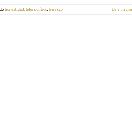
ado
honestidad
,
líder político
,
lierazgo
Deje un co