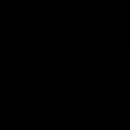
que funcione.» – Jacques
Rouxel
Comparte esto:
WhatsApp
Correo electrónico
Más