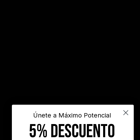
acción
actitud
Administración del tiempo
Amor
autoayuda
autoestima
cambio
cambio empresarial
cambio positivo
competitividad
control
crecimiento personal
crisis economica
desarrollo personal
desarrollo profesional
educación
emprendedores
empresa
entusiasmo
exito
Felicidad
Filosofía
frases
frases bonitas
frases de acción
frases de actitud
frases de inspiración
frases de motivación
frases de motivación personal
frases de éxito
frases positivas
gestión del tiempo
habitos positivos
innovación
inspiración
INSPIRARTE
libros
liderazgo
maximo potencial
motivación
objetivos
sueños
superacion personal
vida
videos
Únete a Máximo Potencial
5% DESCUENTO
"Nunca es demasiado tarde para ser la persona que podrías haber
sido"