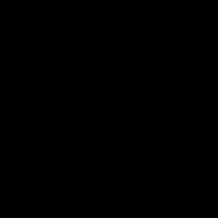
Inauguración oficial de
¡INSPIRARTE llega a Elche!
INSPIRARTE en Elche
Deja un comentario