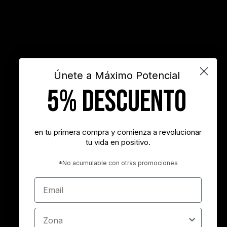
frases de motivación personal
frases de éxito
frases positivas
gestión del tiempo
habitos positivos
innovación
inspiración
INSPIRARTE
libros
liderazgo
maximo potencial
motivación
objetivos
sueños
superacion personal
vida
videos
Únete a Máximo Potencial
5% DESCUENTO
"Nunca es demasiado tarde para ser la persona que podrías haber
sido"
- George Eliot
en tu primera compra y comienza a revolucionar
tu vida en positivo.
"Tener éxito es lograr lo que quieres. Ser feliz es querer lo que
logras"
*No acumulable con otras promociones
- Carl Trumbell Hayden
Email
"Es más importante elegir el destino correcto que la velocidad con
la que avanzamos"
Zona
- José María Vicedo