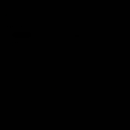
Comparte esto:
WhatsApp
Correo electrónico
Más
«Todo aquello que usted
puede proyectar, lo puede
«A quien no sabe a que
realizar. Las limitaciones
puerto encaminarse, ningún
sólo existen en su
viento le es propicio.» –
pensamiento.» – Og
Séneca
Mandino