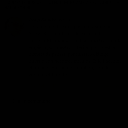
0 COMENTARIOS DE “
«USTED PUEDE CAMBIAR SU MUNDO.» –
NAPOLEÓN HILL
”
Josep Sanvisens
dice:
Og Mandino dice que podemos cambiar
NUESTRO mundo, no dice que podemos
cambiar EL mundo. Cambiar nuestro mundo
empieza por nuestro interior, por nuestra
manera de pensar, por nuestro diálogo
interno con nosotros mismos. Si lo hacemos,
el mundo externo no cambiará, pero lo
veremos diferente.
05/08/2013 EN 12:03
RESPONDER
Deja un comentario