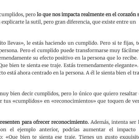
 cumplidos, pero
lo que nos impacta realmente en el corazón 
explicarte la sutil, pero gran diferencia, que existe entre un
o llevas», le estás haciendo un cumplido. Pero si te fijas, t
la persona. Pero el cumplido puede transformarse muy fácilm
emendamente su efecto positivo en la persona que lo recibe.
Que bien te sienta ese traje. Estás tremendamente elegante»
o está ahora centrado en la persona. A él le sienta bien el tra
uy bien decir cumplidos, pero lo único que quiero resaltar
r tus «cumplidos» en «reconocimientos» que toquen de ver
presenten para ofrecer reconocimiento.
Además, intenta ser 
o con el ejemplo anterior, podrías aumentar el impacto
: «Que bien te sienta ese traje. Tienes un gusto exquisit