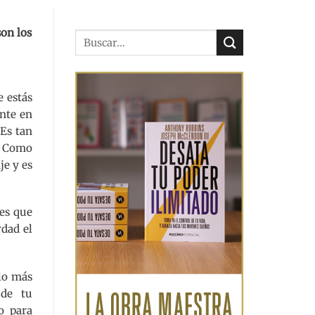
son los
e estás
ente en
 Es tan
. Como
je y es
 es que
dad el
lo más
 de tu
o para