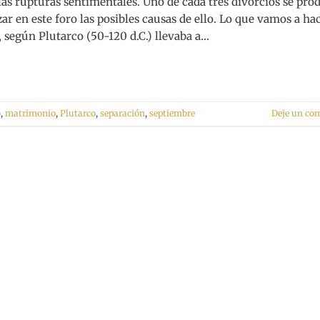
 las rupturas sentimentales. Uno de cada tres divorcios se pro
ar en este foro las posibles causas de ello. Lo que vamos a ha
e, según Plutarco (50-120 d.C.) llevaba a…
o
,
matrimonio
,
Plutarco
,
separación
,
septiembre
Deje un co