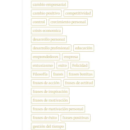
cambio empresarial
cambio positivo
competitividad
control
crecimiento personal
crisis economica
desarrollo personal
desarrollo profesional
educación
emprendedores
empresa
entusiasmo
exito
Felicidad
Filosofía
frases
frases bonitas
frases de acción
frases de actitud
frases de inspiración
frases de motivación
frases de motivación personal
frases de éxito
frases positivas
gestión del tiempo