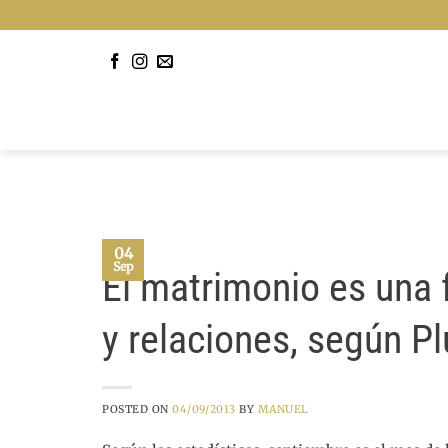
Saltar
al
contenido
04
Sep
El matrimonio es una 
y relaciones, según Pl
POSTED ON
04/09/2013
BY
MANUEL