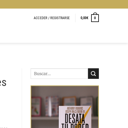
ACCEDER / REGISTRARSE
0,00
€
0
es