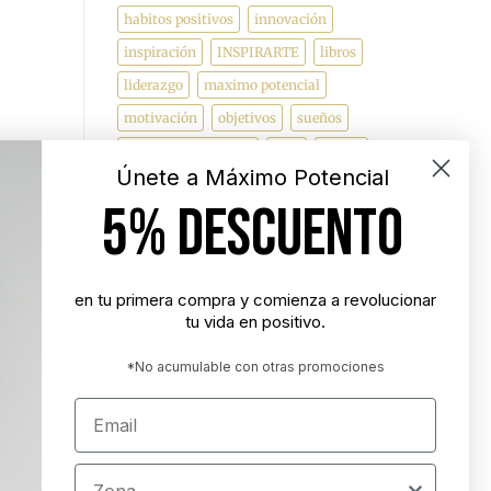
habitos positivos
innovación
inspiración
INSPIRARTE
libros
liderazgo
maximo potencial
motivación
objetivos
sueños
superacion personal
vida
videos
Únete a Máximo Potencial
5% DESCUENTO
"Nunca es demasiado tarde para ser la
persona que podrías haber sido"
- George Eliot
en tu primera compra y comienza a revolucionar
tu vida en positivo.
"Tener éxito es lograr lo que quieres.
Ser feliz es querer lo que logras"
*No acumulable con otras promociones
- Carl Trumbell Hayden
Email
"Es más importante elegir el destino
correcto que la velocidad con la que
Zona
avanzamos"