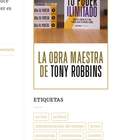
duce
cer es
mentario
ETIQUETAS
acción
actitud
Administración del tiempo
Amor
autoayuda
autoestima
cambio