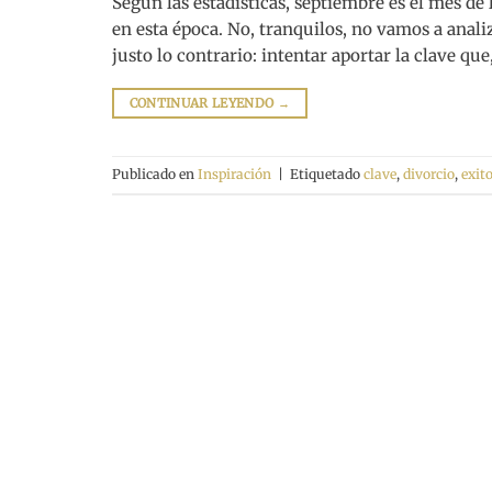
Según las estadísticas, septiembre es el mes de
en esta época. No, tranquilos, no vamos a analiz
justo lo contrario: intentar aportar la clave qu
CONTINUAR LEYENDO
→
Publicado en
Inspiración
|
Etiquetado
clave
,
divorcio
,
exit