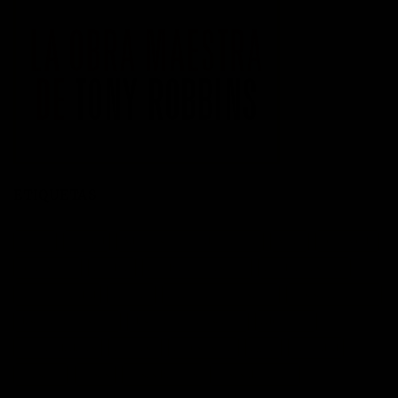
ETIQUETAS
acción
actitud
Administración del tiempo
Amor
autoayuda
autoestima
cambio
cambio empresarial
cambio positivo
competitividad
control
crecimiento personal
crisis economica
desarrollo personal
desarrollo profesional
educación
emprendedores
empresa
entusiasmo
exito
Felicidad
Filosofía
frases
frases bonitas
frases de acción