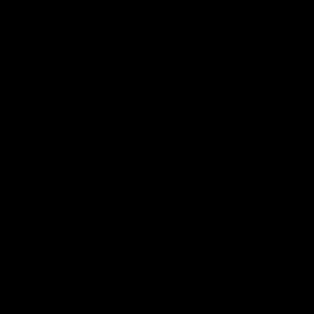
camino para hacerlo y la fuerza para lograrlo reside
precisamente en ese enfoque continuo hacia la acción.
Cuando no estás tomando acción, y estás dejando para
más tarde cosas que sabes que deberías estar haciendo
ahora, lo que realmente estás provocando es alejar de ti
cada vez más tu futuro hacia el futuro. Estas alejando de
ti tus sueños. Míralo de ese modo, y te darás cuenta de
que los grandes realizadores siempre utilizan este
mecanismo para ponerse en marcha. Saben que a través
de la acción pueden acelerar la proximidad en el futuro
de sus objetivos. Y eso les llena de energía y pasión. Les
mantiene entusiasmados siempre a la carga.
Te lo voy a resumir en dos poderosas ideas:
-Los grandes realizadores dejan que sus
comportamientos guíen sus sentimientos.
-Las personas que consiguen pocos resultados dejan que
sus sentimientos guíen sus comportamientos.