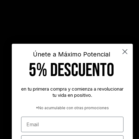
frases de actitud
frases de inspiración
frases de motivación
frases de motivación personal
frases de éxito
frases positivas
gestión del tiempo
habitos positivos
innovación
inspiración
INSPIRARTE
libros
liderazgo
maximo potencial
motivación
objetivos
sueños
superacion personal
vida
videos
Únete a Máximo Potencial
5% DESCUENTO
"Nunca es demasiado tarde para ser la persona que podrías haber
sido"
- George Eliot
en tu primera compra y comienza a revolucionar
tu vida en positivo.
"Tener éxito es lograr lo que quieres. Ser feliz es querer lo que
logras"
*No acumulable con otras promociones
- Carl Trumbell Hayden
Email
"Es más importante elegir el destino correcto que la velocidad con
la que avanzamos"
Zona