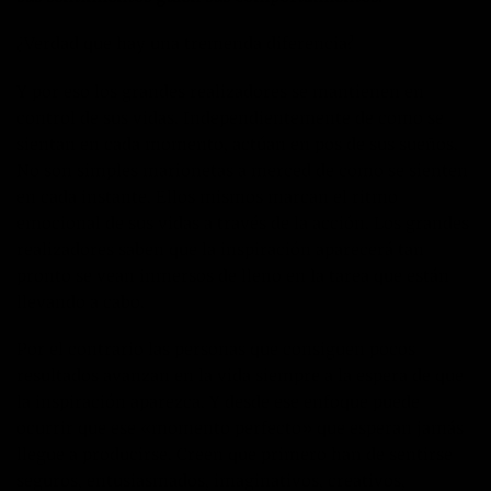
¿Verdad que hay una tremenda diferencia?
Y por eso los grandes realizadores se mantienen en
control de sus vidas. Independientemente de como se
sientan en cada momento, actúan en pos de sus sueños.
No son simples marionetas a merced de como se sienten
en cada instante. Ellos mismos marcan el ritmo
emocional de sus vidas a través de la acción. Los grandes
realizadores saben que la inspiración aparecerá tan
pronto se vean inmersos de lleno en la tarea que están
llevando a cabo.
Por el contrario las personas que consiguen pocos
resultados avanzan en la vida siempre a la espera de que
la inspiración aparezca. Y desde ese enfoque puede
ocurrir que ese «momento perfecto» que esperan jamás
llegue a producirse. Creen que primero han de sentirse
seguros, entusiasmados, imaginativos, creativos,