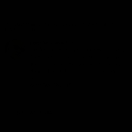
decisión
UN COMENTARIO DE “
NO ESPERES A LA INSPIRACIÓN PARA
TOMAR ACCIÓN
”
Josep Sanvisens
dice:
Has detallado tres puntos que valen oro puro.
Ayudan a tener disciplina. Hacer lo que hay
que hacer cunado hay que hacerlo. És muy
obvio y de sentido común, pero cuesta lo
suyo.
¡GRACIAS JOSE Mª!
30/07/2014 EN 18:28
RESPONDER
Deja un comentario