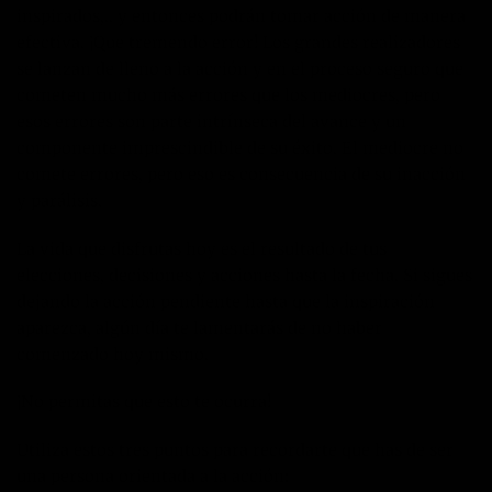
inspirados,.. y entonces podrán tomar acción de manera
efectiva. ¡Que tremendo error! Los grandes realizadores
se lanzan de lleno a la acción y en el proceso seguro que
cometen mucho más errores que los mediocres, pero
esos errores son parte intrínseca del avance y un
componente imprescindible de su éxito. El mediocre no
comete errores, pero eso es consecuencia de su inacción
y parálisis.
La vida que disfrutas hoy es el resultado de tus
elecciones, decisiones y acciones hasta la fecha. Si sigues
dejando la acción pendiente hasta que la inspiración
aparezca, algún día te lamentarás de no haber
comenzado hoy mismo.
¡No permitas que esto te ocurra!
Utiliza estos tres puntos para recordarte que has de ser
una persona orientada a la acción: