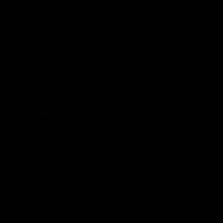
1.-No esperes a la inspiración para comenzar a tomar
acción.
2.-Haz que tus comportamientos guíen tus sentimientos.
De ese modo tendrás el control emocional de tu vida.
3.-El mejor momento para comenzar es AHORA mismo.
Comparte esto:
WhatsApp
Correo electrónico
Más
PODCAST DESATA TU
MÁXIMO POTENCIAL –
Cómo mejorar tu actitud. La
Episodio 4 – El poder de la
fábula del árbol y el pájaro