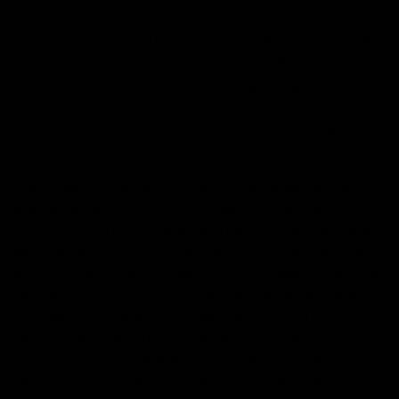
Si hay una característica común en todas las persona de
éxito es esta: suelen ser personas tremendamente
orientadas a la acción. No esperan a que llegue la
inspiración para ponerse en marcha. Precisamente en
muchas ocasiones la inspiración les llega… ¡por que están
en marcha!
Seguro que en más de una ocasión has dejado de hacer
algunas tareas importantes por que no te sentías en el
momento «perfecto» para hacerlas, o por que pensabas
que eran difíciles o no tenías claro como hacerlas. Pues
bien, permíteme decirte algo con sinceridad. Ninguno de
esos factores es un elemento que detenga a los grandes
realizadores. Cuando tienen que hacer una tarea, ¡la
hacen! Independientemente de que ese no sea el
momento perfecto, que sea difícil o que no sepan como
hacerlo. De un modo u otro, siempre encuentran el