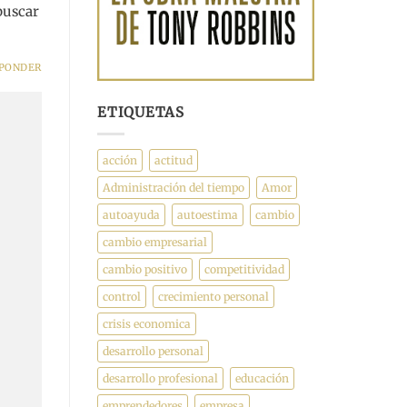
buscar
PONDER
ETIQUETAS
acción
actitud
Administración del tiempo
Amor
autoayuda
autoestima
cambio
cambio empresarial
cambio positivo
competitividad
control
crecimiento personal
crisis economica
desarrollo personal
desarrollo profesional
educación
emprendedores
empresa