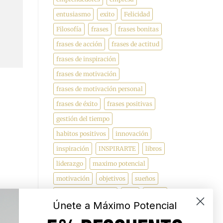
entusiasmo
exito
Felicidad
Filosofía
frases
frases bonitas
frases de acción
frases de actitud
frases de inspiración
frases de motivación
frases de motivación personal
frases de éxito
frases positivas
gestión del tiempo
habitos positivos
innovación
inspiración
INSPIRARTE
libros
liderazgo
maximo potencial
motivación
objetivos
sueños
superacion personal
vida
videos
Únete a Máximo Potencial