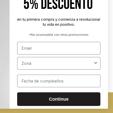
5% DESCUENTO
"Nunca es demasiado tarde para ser la
persona que podrías haber sido"
- George Eliot
en tu primera compra y comienza a revolucionar
tu vida en positivo.
"Tener éxito es lograr lo que quieres.
Ser feliz es querer lo que logras"
*No acumulable con otras promociones
- Carl Trumbell Hayden
Email
"Es más importante elegir el destino
correcto que la velocidad con la que
Zona
avanzamos"
- José María Vicedo
Cumpleaños
ados
Continue