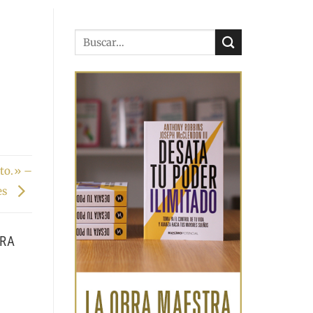
nto.» –
es
ERA