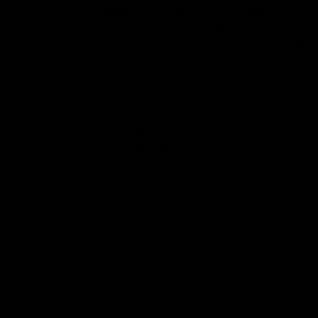
estas. En contraposición, la influencia
positiva va encaminada a generar una
relación ganar-ganar. Y eso marca toda
la diferencia, y termina cimentando
relaciones a largo plazo, donde los
elementos claves son el respeto y la
confianza.
¡Muchas gracias por el comentario y
un fuerte abrazo!
26/09/2013 EN 15:50
RESPONDER
Deja un comentario