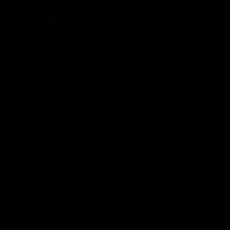
Francisco Roman
dice:
De igual manera, en la relación ganar-ganar
estas haciendoa una persuación positiva, caso
contrario si obtienes tu propio beneficio
solamente has manipulado, aunque ambos
son una influencia solo que la primera
depende de tus buenos valores.
20/05/2020 EN 01:35
RESPONDER
Josep Sanvisens
dice:
Es muy importante el verbo utilizado, José
Ma. «influir». Hay quien pretende mandar,
dominar, o simplemente que se le obedezca
por el simple hecho de estar colocado en un
rango superior.
La manera de hacer que las personas hagan
con agrado lo que nosotros deseamos es