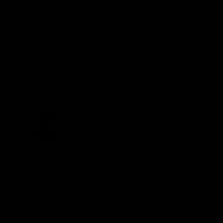
conseguir que quieran hacerlo. Para
conseguir que quieran hacerlo han de ver
claramente lo que ellos ganaran. Este es
denominador común que veo en las seis
excelentes claves que has descrito.
GRACIAS JOSÉ Ma. UN ABRAZO
25/09/2013 EN 18:51
RESPONDER
jmvicedo
dice:
Para mi, la única influencia válida es la
positiva. Como bien dices, Josep,
muchos pretenden dominar, mandar,…
generalmente a través de
manipulaciones o por la fuerza de sus
cargos,etc… En esos casos, puede
lograrse el resultado, pero el efecto
negativo sobre las personas sobre las
que se actúa jamás será olvidado por