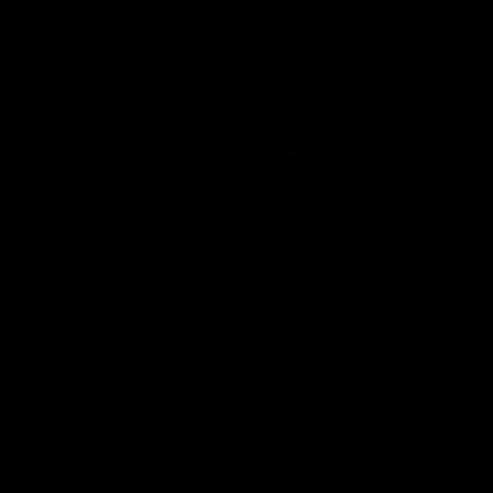
Como ves, se trata de estrategias sencillas, pero que bien
aplicadas pueden transformar de manera significativa
tus niveles de influencia en los demás.
Comparte esto:
WhatsApp
Correo electrónico
Más
«Calidad significa hacer las
«El fracaso derrota a los
cosas bien incluso cuando
perdedores e inspira a los
nadie te está mirando.» –
ganadores.» – Robert
Henry Ford?
Kiyosaki
3 COMENTARIOS DE “
LAS SEIS GRANDES CLAVES DE LA
INFLUENCIA POSITIVA.
”