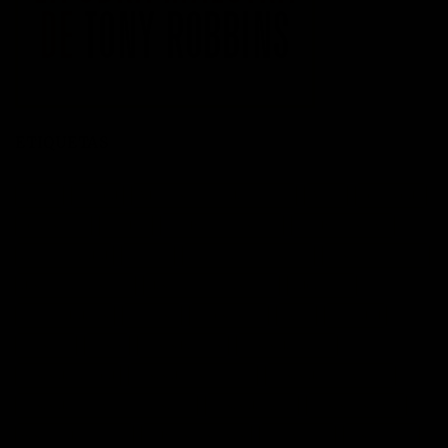
ETIQUETAS
acción
actitud
Administración del tiempo
Amor
autoayuda
autoestima
cambio
cambio empresarial
cambio positivo
competitividad
control
crecimiento personal
crisis economica
desarrollo personal
desarrollo profesional
educación
emprendedores
empresa
entusiasmo
exito
Felicidad
Filosofía
frases
frases bonitas
frases de acción
frases de actitud
frases de inspiración
frases de motivación
frases de motivación personal
frases de éxito
frases positivas
gestión del tiempo
habitos positivos
innovación
inspiración