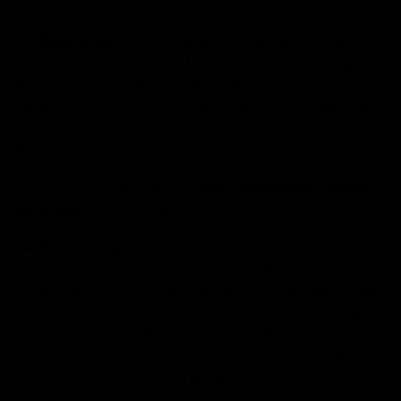
«INFLUENCIA»
es una palabra poderosa. A todos nos
gusta tener cierta capacidad de influencia, por que sin
duda es un elemento necesario para lograr avanzar hacia
nuestros objetivos. Especialmente cuando hay otras
personas o equipos implicados en la realización de los
objetivos.
Veamos a continuación
seis fantásticas claves y
estrategias
para generar influencia positiva en otros.
1.-Ofrecer razones.
Quizás es la forma más básica de influencia. Si somos
capaces de ofrecer poderosas razones para hacer algo,
estamos influyendo a las otras personas a actuar en
consecuencia. Se trata simplemente de utilizar datos, la
lógica y argumentos claros. Cuanto más contundentes y
claros sean esos datos y argumentaciones, más poderosa
será la influencia.