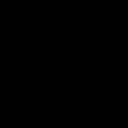
importantes? ¿De que manera se multiplicarían tus
resultados? ¿No crees que podrías empezar a conseguir
muchos de tus sueños?…»
4.-Hacer sentir bien.
A todos nos gusta sentirnos bien. Y cuando nos sentimos
valorados por alguien es mucho más probable que
tengamos en cuenta y valoremos lo que nos dice. Por
tanto mostrar aprecio sincero es una forma
tremendamente poderosa de influencia.
Por ejemplo decir a alguien «Antonio, tu rendimiento en
el proyecto de la tienda fue extraordinario. Estamos
poniendo en marcha un nuevo proyecto mucho más
ambicioso y necesitamos formar un equipo que se
comprometa a fondo con el tema, ¿estarías interesado en
formar parte?…»
5.-Hacer un trato.