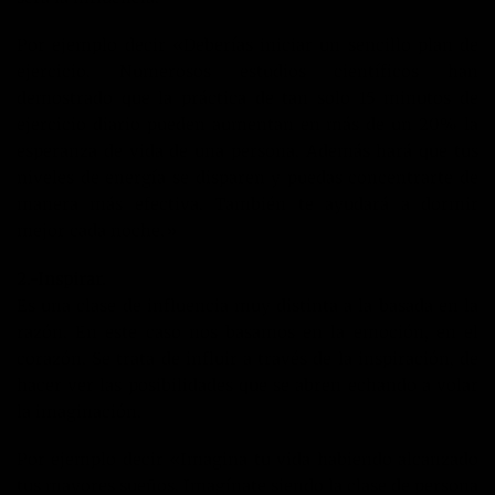
Por ejemplo decir «Deberías iniciar un sencillo plan de
ejercicio. Numerosos estudios científicos han
demostrado que la práctica de tan solo 15 minutos de
ejercicio diario pueden aumentan en más de un 20% la
esperanza de vida de una persona. Además hará que tus
niveles de energía se disparen y puedas concentrarte de
manera más efectiva. También te ayudará a dormir
mejor cada noche.»
2.-Inspirar.
Es una clase de influencia muy distinta a la basada en la
razón. En este caso nos basamos en la emoción, en el
corazón. Se trata de influir a través de la inspiración, de
hacer ver las posibilidades que se abren echando a volar
la imaginación.
Por ejemplo decir «Imagina tu vida habiendo alcanzado
tus mayores sueños. Imagínate siendo la clase de persona