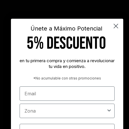
INSPIRARTE
libros
liderazgo
maximo potencial
motivación
objetivos
sueños
superacion personal
vida
videos
Únete a Máximo Potencial
5% DESCUENTO
"Nunca es demasiado tarde para ser la persona que podrías haber
sido"
- George Eliot
en tu primera compra y comienza a revolucionar
tu vida en positivo.
"Tener éxito es lograr lo que quieres. Ser feliz es querer lo que
logras"
*No acumulable con otras promociones
- Carl Trumbell Hayden
Email
"Es más importante elegir el destino correcto que la velocidad con
la que avanzamos"
Zona
- José María Vicedo
Cumpleaños