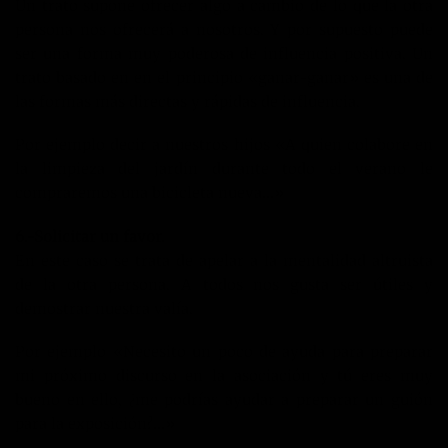
Un trato supone ofrecer algo a cambio de lo que la otra
persona nos ofrecerá a nosotros. Y por supuesto puede
ser una forma muy poderosa de influencia positiva. Un
trato basado en en el principio «ganar-ganar» es una de
las formas más directas y rápidas de influencia.
Por ejemplo decir a nuestros hijos «A quien colabore en
la limpieza del jardín durante todo el verano le
compraremos una bicicleta nueva…»
6.-Solicitar un favor.
En este caso se trata de apelar a la mentalidad altruista
de la otra persona. A todos nos gusta ser útiles y
demostrar nuestra valía.
Por ejemplo «Necesito un poco de ayuda para preparar
mi próximo discurso en la asociación y tú eres muy
bueno en ello, ¿me podrías ayudar a preparar un guión
para la exposición?…»