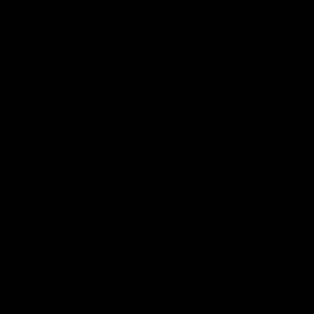
lo que hallan. Por ello, conviene (como se hace en
tiempos de pestilencia) que no nos sentemos junto a los
cuerpos infectos y tocados de la enfermedad, porque,
atraeremos a nosotros los peligros, y con sola la
comunicación vendremos a enfermar.
De tal manera debemos cuidar en elegir los
talentos
de
los amigos con los que emprender, que sean sin tener la
menor falta, porque suele ser origen de enfermedad
mezclar lo sano con lo que no lo está.
Pero en esto no es mi intento decirte que no atraigas
otros más que al sabio: porque ¿dónde has de hallar a
éste, a quien todos los siglos hemos buscado?
Por bueno has de tener al que no es muy malo. Pero en
este tiempo, en que hay tanta falta de buenos, hágase
elección menos fastidiosa, y sobre todo, no se elijan
hombres tristes, que todo lo lloran, sin que haya cosa