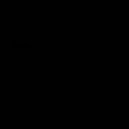
alguna que no les sirva de motivo para quejas; y aunque
éstos tengan fe y amor, es contrario al éxito del negocio
el compañero que anda siempre triste y el que se lamenta
de todo.”
Comparte esto:
WhatsApp
Correo electrónico
Más
El tiempo y su esencia; Un
La violencia es el miedo a
instante, una vida; y
los ideales de los demás. –
viceversa
Gandhi
2 COMENTARIOS DE “
LAS 3 CLAVES PARA EMPRENDER UN
NEGOCIO DE ÉXITO, SEGÚN SÉNECA
”