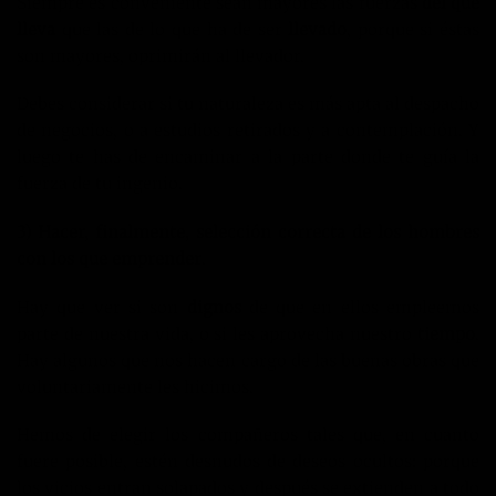
Siempre es conveniente sean mayores las fuerzas
del que
lleva
que las de lo que ha de ser
llevado
, porque si éstas
son mayores, oprimirán al llevador.
Debes considerar si tu naturaleza es más apta al despacho
de negocios, o a estudios retirados y a contemplación. Y
luego te has de encaminar a la parte donde te guía la
fuerza de tu ingenio.
3) Hacer, finalmente, selección correcta de los hombres
con los que emprender
.
Hay que ver si son
dignos
de que en ellos empleemos
parte de nuestra vida, o si les aprovecha nuestro
tiempo
.
Hay algunos que nos hacen cargo de las buenas obras que
voluntariamente les hicimos.
Hemos de elegir los compañeros tales que, en cuanto
fuere posible, estén desnudos de deseos ocultos: porque
los vicios entran solapados y después se extienden a todo