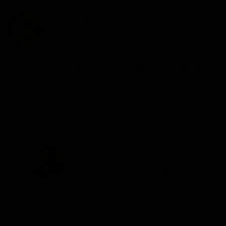
Josep Sanvisens
dice:
La dirección de uno mismo en el plano
personal y la dirección de una empresa en el
plano profesional tienen muchísimos
elementos en común, principalmen te la
aplicación de valores. Por eso son válidas hoy
las claves de Séneca de hace 2.000 años.
GRACIAS ORFEO
07/06/2014 EN 21:12
RESPONDER
Orfeo
dice:
De hecho, Josep, nosotros lo
entendemos como un todo. No
encuentro diferencias sustanciales
entre gobernar un negocio, por
ejemplo, o gobernarse a uno mismo. Lo
importante, como dices, es tener claro