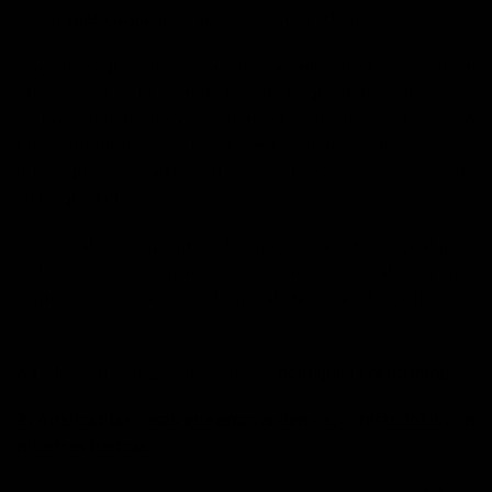
llevar
más carga
de la que en efecto podemos.
Hay unos que en confian demasiado en su elocuencia;
otros gravan su hacienda más de lo que deben; otros con
ocupación laboriosa oprimen su enfermizo cuerpo. A
unos impide la vergüenza para el manejo de negocios,
que requieren osada frente, y en otros no es conveniente
su terquedad.
Unos saben enfrentar la ira; y a otros cualquier
indignación los enfurece, y algunos no saben poner
límite a la graciosidad, ni abstenerse de peligrosas
chocarrerías.
A todos éstos más seguro será el
ocio
que la
ocupación
.
2) Analizar las cosas que emprendemos, cotejándolas con
nuestras fuerzas.