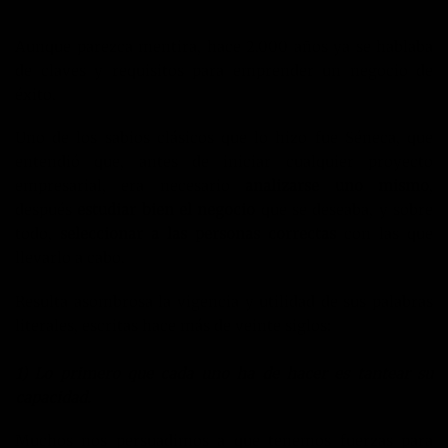
Aunque parezca mentira, hace 2.000 años ya se hablaba
de claves y requisitos para emprender un negocio de
éxito.
Uno de los sabios clásicos que lo hizo fue Séneca, que
entendió que, antes de iniciar cualquier proyecto
empresarial, era necesario
analizarse uno mismo
,
después
estudiar bien el negocio
que se deseaba, y sobre
todo,
seleccionar a las personas correctas
con las que
llevarlo a cabo.
Resulta asombrosa la vigencia y utilidad de sus palabras
literales, escritas hace más de veinte siglos:
1) Lo primero que cada uno ha de hacer es tantear su
capacidad.
Muchos nos persuadimos a que tenemos fuerzas para