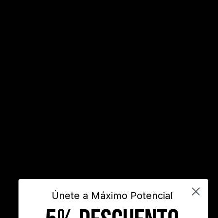
acción
actitud
Administración del tiempo
Amor
autoayuda
autoestima
cambio
cambio empresarial
cambio positivo
competitividad
control
crecimiento personal
crisis economica
desarrollo personal
desarrollo profesional
educación
emprendedores
empresa
entusiasmo
exito
Felicidad
Filosofía
frases
frases bonitas
frases de acción
frases de actitud
frases de inspiración
frases de motivación
frases de motivación personal
frases de éxito
frases positivas
gestión del tiempo
habitos positivos
innovación
inspiración
INSPIRARTE
libros
liderazgo
maximo potencial
motivación
objetivos
sueños
superacion personal
vida
videos
Únete a Máximo Potencial