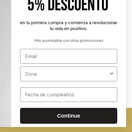
5% DESCUENTO
"Nunca es demasiado tarde para ser la
persona que podrías haber sido"
- George Eliot
en tu primera compra y comienza a revolucionar
tu vida en positivo.
"Tener éxito es lograr lo que quieres.
Ser feliz es querer lo que logras"
*No acumulable con otras promociones
- Carl Trumbell Hayden
Email
"Es más importante elegir el destino
correcto que la velocidad con la que
Zona
avanzamos"
- José María Vicedo
Cumpleaños
ados
Continue