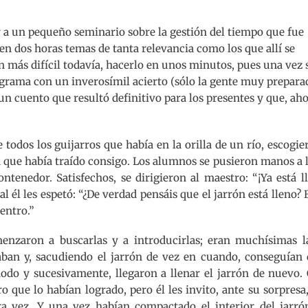
r a un pequeño seminario sobre la gestión del tiempo que fue
en dos horas temas de tanta relevancia como los que allí se
n más difícil todavía, hacerlo en unos minutos, pues una vez 
ograma con un inverosímil acierto (sólo la gente muy prepara
un cuento que resultó definitivo para los presentes y que, aho
 todos los guijarros que había en la orilla de un río, escogie
a que había traído consigo. Los alumnos se pusieron manos a 
ontenedor. Satisfechos, se dirigieron al maestro: “¡Ya está l
al él les espetó: “¿De verdad pensáis que el jarrón está lleno?
entro.”
enzaron a buscarlas y a introducirlas; eran muchísimas l
jaban y, sacudiendo el jarrón de vez en cuando, conseguían 
odo y sucesivamente, llegaron a llenar el jarrón de nuevo.
ro que lo habían logrado, pero él les invito, ante su sorpresa
ra vez. Y una vez habían compactado el interior del jarró