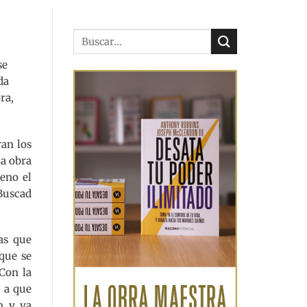
se
da
ra,
ran los
la obra
leno el
 Buscad
as que
que se
 Con la
, a que
n y ya