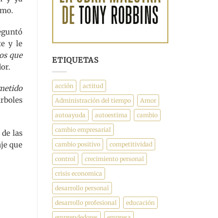
smo.
reguntó
e y le
os que
ETIQUETAS
or.
acción
actitud
metido
árboles
Administración del tiempo
Amor
autoayuda
autoestima
cambio
cambio empresarial
 de las
aje que
cambio positivo
competitividad
control
crecimiento personal
crisis economica
desarrollo personal
desarrollo profesional
educación
emprendedores
empresa