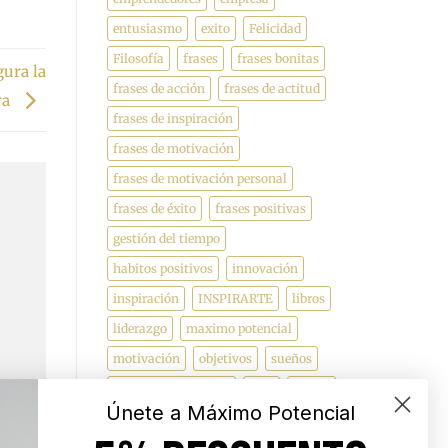
entusiasmo
exito
Felicidad
Filosofía
frases
frases bonitas
gura la
frases de acción
frases de actitud
ra
frases de inspiración
frases de motivación
frases de motivación personal
frases de éxito
frases positivas
gestión del tiempo
habitos positivos
innovación
inspiración
INSPIRARTE
libros
liderazgo
maximo potencial
motivación
objetivos
sueños
superacion personal
vida
videos
Únete a Máximo Potencial