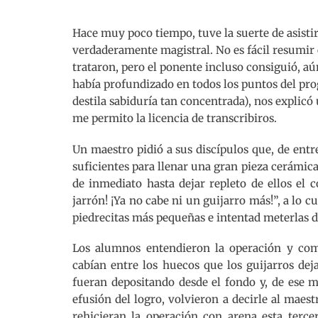
Hace muy poco tiempo, tuve la suerte de asisti
verdaderamente magistral. No es fácil resumir 
trataron, pero el ponente incluso consiguió, aú
había profundizado en todos los puntos del pr
destila sabiduría tan concentrada), nos explicó 
me permito la licencia de transcribiros.
Un maestro pidió a sus discípulos que, de entre
suficientes para llenar una gran pieza cerámic
de inmediato hasta dejar repleto de ellos el c
jarrón! ¡Ya no cabe ni un guijarro más!”, a lo cu
piedrecitas más pequeñas e intentad meterlas d
Los alumnos entendieron la operación y com
cabían entre los huecos que los guijarros de
fueran depositando desde el fondo y, de ese m
efusión del logro, volvieron a decirle al maest
rehicieran la operación con arena esta terce