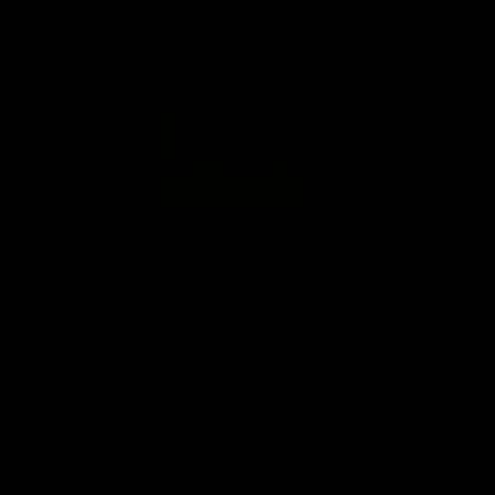
ETIQUETAS