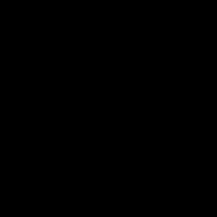
Ya está disponible el episodio 74 del Podcast DESATA TU
MÁXIMO POTENCIAL.
12 CARACTERÍSTICAS FUNDAMENTALES PARA
LOGRAR EL ÉXITO
PODCAST Nº74 DESATA TU MÁXIMO POTENCIAL
Descubre en este apasionante episodio 12 de las
características fundamentales que mantienen en común
todas las personas que consiguen increíbles resultados.
El éxito deja pistas, y estas claves son algunas de las
distinciones más importantes a la hora de generar
grandes resultados.
¡Disfrútalo! Nos volveremos a encontrar en este espacio
la próxima semana con un nuevo episodio de
DESATA TU
MÁXIMO POTENCIAL.