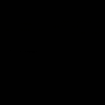
Hábitos saludables : Los
¿Qué hacer cuando la
siete hábitos de las personas
motivación desaparece?
altamente felices
Deja un comentario