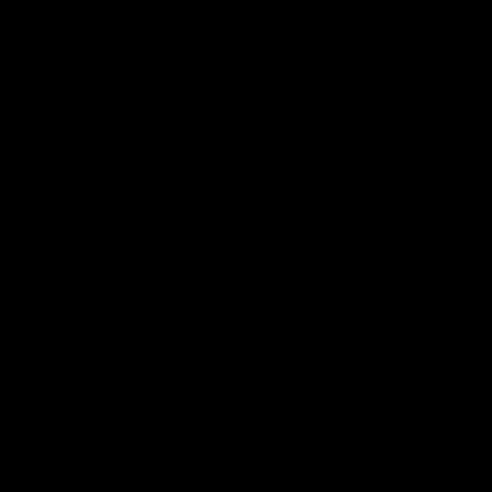
Recuerda que puedes escuchar los episodios anteriores
AQUI
.
Comparte esto:
WhatsApp
Correo electrónico
Más