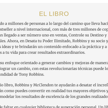
EL LIBRO
o a millones de personas a lo largo del camino que lleva ha
stseller a nivel internacional, con más de tres millones de co
an llegado a ser número uno en ventas, Controle su Destino y 
les. Ahora, en Desata tu Poder Ilimitado, Robbins y su soci
s ideas y te brindarán un contenido enfocado a la práctica y 
 a tu vida para crear resultados extraordinarios.
 su enfoque orientado a generar cambios y mejoras de manera 
 lograr un cambio, con estas revolucionarias técnicas puede 
undidad de Tony Robbins.
rio libro, Robbins y McClendon te ayudarán a desatar el increí
arán como puedes convertir en realidad tus mayores objetivos
odelar los resultados de excelencia de los grandes realizado
 faltar en cualquier biblioteca de superación personal. Un li