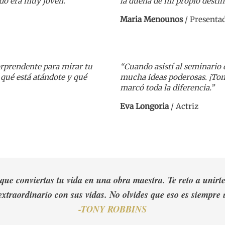
ndo era muy joven.
la dueña de mi propio destin
Maria Menounos
/
Presentad
rprendente para mirar tu
“Cuando asistí al seminario
qué está atándote y qué
mucha ideas poderosas. ¡Toma
marcó toda la diferencia.”
Eva Longoria
/
Actriz
a que conviertas tu vida en una obra maestra. Te reto a unir
extraordinario con sus vidas. No olvides que eso es siempre
-TONY ROBBINS