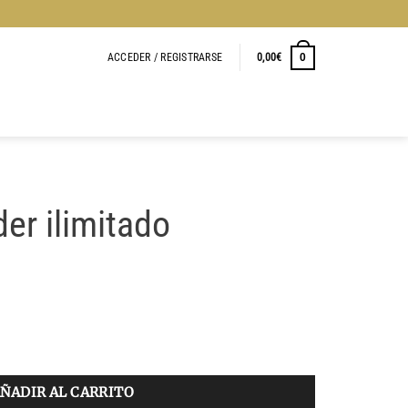
ACCEDER / REGISTRARSE
0,00
€
0
er ilimitado
ad
ÑADIR AL CARRITO