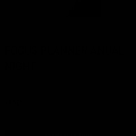
FOCUS PLANNER
FOCUS PLANNER ANUAL
NIGHT
19,95
€
Hay existencias
FOCUS PLANNER ANUAL NIGHT cantidad
AÑADIR AL CARRITO