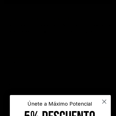
Cómpralo antes de las 12:00 y recíbelo mañana
Envío en 24/48H laborables, Lunes-Viernes, su paquete saldrá a las
18:00, los Sábados y Domingos no se hacen recogidas y entregas.
INFORMACIÓN ADICIONAL
VALORACIONES (0)
PESO
800 g
Únete a Máximo Potencial
PRODUCTOS RELACIONADOS