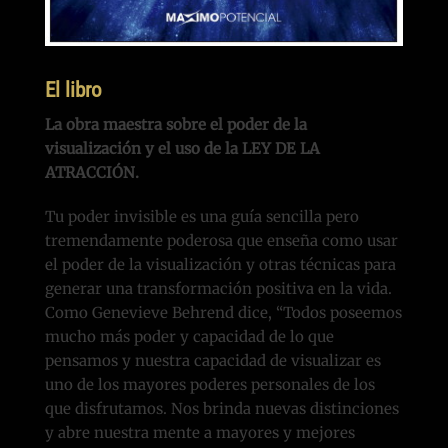
El libro
La obra maestra sobre el poder de la
visualización y el uso de la LEY DE LA
ATRACCIÓN.
Tu poder invisible es una guía sencilla pero
tremendamente poderosa que enseña como usar
el poder de la visualización y otras técnicas para
generar una transformación positiva en la vida.
Como Genevieve Behrend dice, “Todos poseemos
mucho más poder y capacidad de lo que
pensamos y nuestra capacidad de visualizar es
uno de los mayores poderes personales de los
que disfrutamos. Nos brinda nuevas distinciones
y abre nuestra mente a mayores y mejores