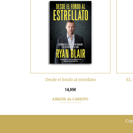
e
Desde el fondo al estrellato
EL
14,95
€
TO
AÑADIR AL CARRITO
Cop