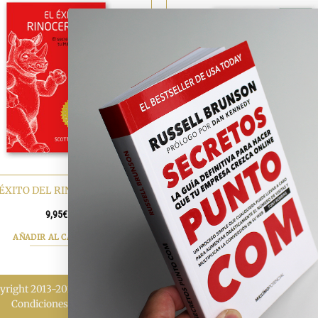
1 DÍA PARA REVOLUCIONAR T
 ÉXITO DEL RINOCERONTE
EN POSITIVO
9,95
€
14,95
€
AÑADIR AL CARRITO
AÑADIR AL CARRITO
yright 2013-2026 MÁXIMO POTENCIAL | Todos los derechos reserv
Condiciones de venta
|
Política de cookies
|
Política de privacidad