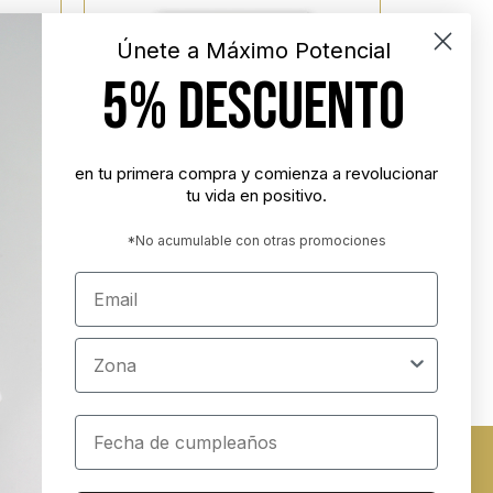
Únete a Máximo Potencial
5% DESCUENTO
SIN EXISTENCIAS
en tu primera compra y comienza a revolucionar
tu vida en positivo.
*No acumulable con otras promociones
Email
U VIDA
El plan de los 50 días
14,95
€
Zona
LEER MÁS
Cumpleaños
ados