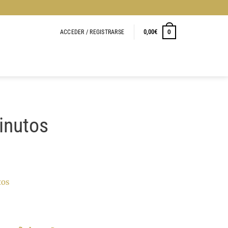
ACCEDER / REGISTRARSE
0,00
€
0
inutos
tos