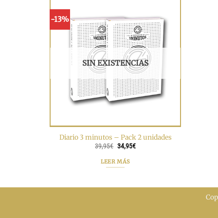
-13%
SIN EXISTENCIAS
Diario 3 minutos – Pack 2 unidades
El
El
39,95
€
34,95
€
precio
precio
original
actual
LEER MÁS
era:
es:
39,95€.
34,95€.
Cop