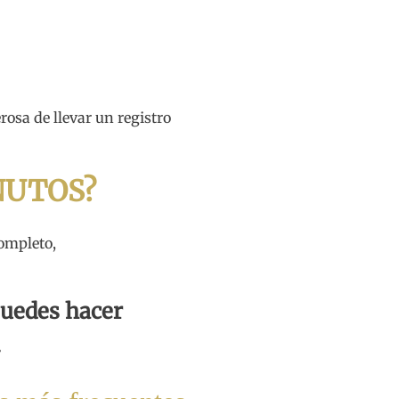
erosa de llevar un registro
INUTOS?
ompleto,
puedes hacer
.