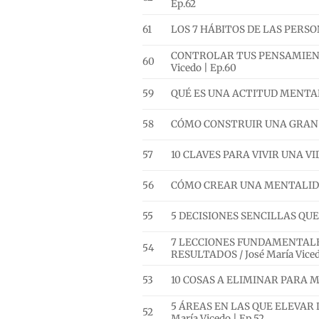
Ep.62
61
LOS 7 HÁBITOS DE LAS PERSON
CONTROLAR TUS PENSAMIENTO
60
Vicedo | Ep.60
59
QUÉ ES UNA ACTITUD MENTAL P
58
CÓMO CONSTRUIR UNA GRAN FO
57
10 CLAVES PARA VIVIR UNA VID
56
CÓMO CREAR UNA MENTALIDAD D
55
5 DECISIONES SENCILLAS QUE 
7 LECCIONES FUNDAMENTALE
54
RESULTADOS / José María Viced
53
10 COSAS A ELIMINAR PARA MUL
5 ÁREAS EN LAS QUE ELEVAR 
52
María Vicedo | Ep.52