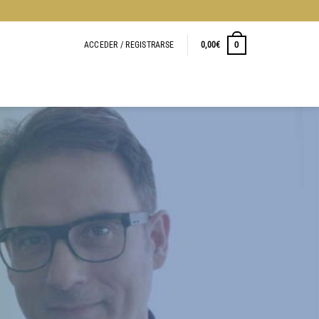
ACCEDER / REGISTRARSE
0,00
€
0