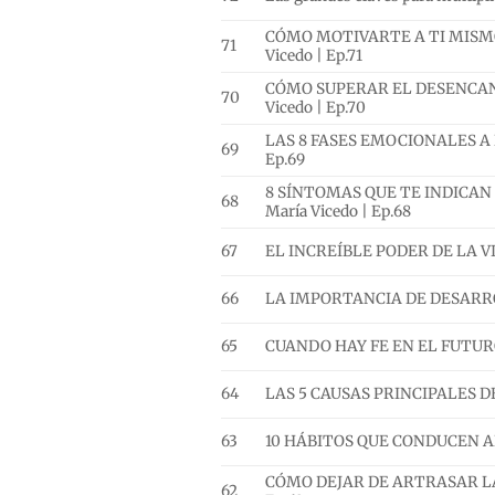
CÓMO MOTIVARTE A TI MISMO
71
Vicedo | Ep.71
CÓMO SUPERAR EL DESENCANT
70
Vicedo | Ep.70
LAS 8 FASES EMOCIONALES A L
69
Ep.69
8 SÍNTOMAS QUE TE INDICAN 
68
María Vicedo | Ep.68
67
EL INCREÍBLE PODER DE LA VIS
66
LA IMPORTANCIA DE DESARROLL
65
CUANDO HAY FE EN EL FUTURO 
64
LAS 5 CAUSAS PRINCIPALES DE 
63
10 HÁBITOS QUE CONDUCEN AL F
CÓMO DEJAR DE ARTRASAR LAS
62