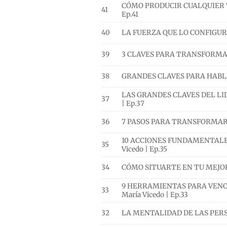
CÓMO PRODUCIR CUALQUIER TIP
41
Ep.41
40
LA FUERZA QUE LO CONFIGURA T
39
3 CLAVES PARA TRANSFORMAR T
38
GRANDES CLAVES PARA HABLAR 
LAS GRANDES CLAVES DEL LID
37
| Ep.37
36
7 PASOS PARA TRANSFORMAR TU
10 ACCIONES FUNDAMENTALES
35
Vicedo | Ep.35
34
CÓMO SITUARTE EN TU MEJOR VE
9 HERRAMIENTAS PARA VENCE
33
María Vicedo | Ep.33
32
LA MENTALIDAD DE LAS PERSON