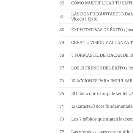
82
CÓMO MULTIPLICAR TU ENTUSIA
LAS DOS PREGUNTAS FUNDAM
81
Vicedo | Ep.81
80
EXPECTATIVAS DE ÉXITO / José 
79
CREA TU VISIÓN Y ALCANZA TUS
78
5 FORMAS DE DESTACAR DE MA
77
LOS 10 FRENOS DEL ÉXITO / José
76
10 ACCIONES PARA IMPULSAR TU
75
El hábito que te impide ser feliz 
74
12 Características fundamentales 
73
Los 7 hábitos que matan la creat
72
Las grandes claves para multipli